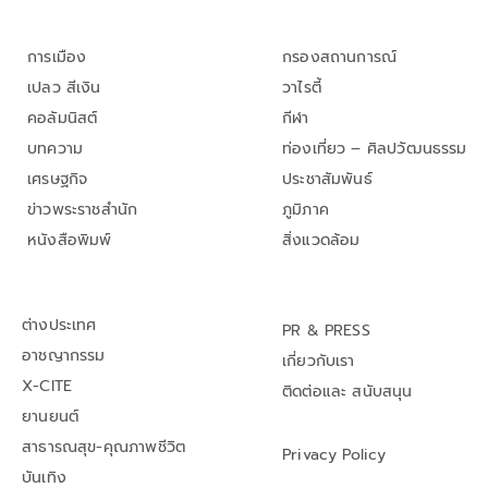
การเมือง
กรองสถานการณ์
เปลว สีเงิน
วาไรตี้
คอลัมนิสต์
กีฬา
บทความ
ท่องเที่ยว – ศิลปวัฒนธรรม
เศรษฐกิจ
ประชาสัมพันธ์
ข่าวพระราชสำนัก
ภูมิภาค
หนังสือพิมพ์
สิ่งแวดล้อม
ต่างประเทศ
PR & PRESS
อาชญากรรม
เกี่ยวกับเรา
X-CITE
ติดต่อและ สนับสนุน
ยานยนต์
สาธารณสุข-คุณภาพชีวิต
Privacy Policy
บันเทิง