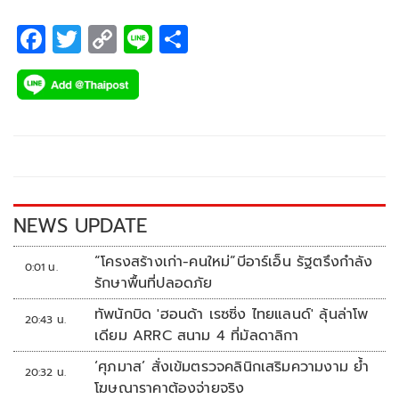
F
T
C
Li
S
ac
wi
o
n
h
e
tt
p
e
ar
b
er
y
e
o
Li
o
n
k
k
NEWS UPDATE
“โครงสร้างเก่า-คนใหม่”บีอาร์เอ็น รัฐตรึงกำลัง
0:01 น.
รักษาพื้นที่ปลอดภัย
ทัพนักบิด 'ฮอนด้า เรซซิ่ง ไทยแลนด์' ลุ้นล่าโพ
20:43 น.
เดียม ARRC สนาม 4 ที่มัลดาลิกา
‘ศุภมาส’ สั่งเข้มตรวจคลินิกเสริมความงาม ย้ำ
20:32 น.
โฆษณาราคาต้องจ่ายจริง