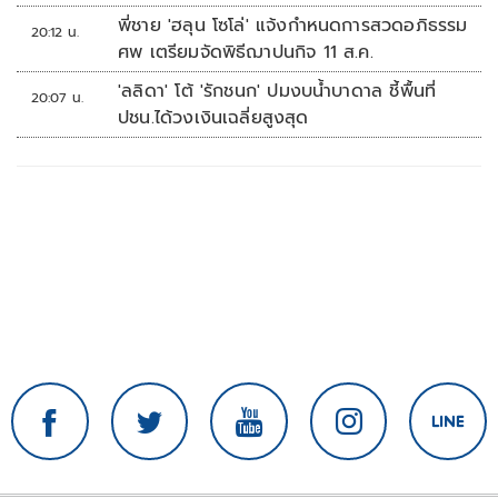
พี่ชาย 'ฮลุน โซโล่' แจ้งกำหนดการสวดอภิธรรม
20:12 น.
ศพ เตรียมจัดพิธีฌาปนกิจ 11 ส.ค.
'ลลิดา' โต้ 'รักชนก' ปมงบน้ำบาดาล ชี้พื้นที่
20:07 น.
ปชน.ได้วงเงินเฉลี่ยสูงสุด