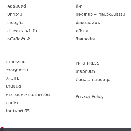
คอลัมนิสต์
กีฬา
บทความ
ท่องเที่ยว – ศิลปวัฒนธรรม
เศรษฐกิจ
ประชาสัมพันธ์
ข่าวพระราชสำนัก
ภูมิภาค
หนังสือพิมพ์
สิ่งแวดล้อม
ต่างประเทศ
PR & PRESS
อาชญากรรม
เกี่ยวกับเรา
X-CITE
ติดต่อและ สนับสนุน
ยานยนต์
สาธารณสุข-คุณภาพชีวิต
Privacy Policy
บันเทิง
ไทยโพสต์ ทีวี