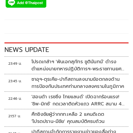
e
tt
p
e
ar
b
er
y
e
o
Li
o
n
k
k
NEWS UPDATE
โปรดเกล้าฯ 'พันเอกสุภัทร ชูตินันทน์' ดำรง
23:49 น.
ตำแหน่งนายทหารปฏิบัติการฯ-พระราชทานยศ
'พลตรี'
ซาอุฯ-ตุรเคีย-ปากีสถานลงนามข้อตกลงด้าน
23:45 น.
การป้องกันประเทศท่ามกลางสงครามในภูมิภาค
'ฮอนด้า เรซซิ่ง ไทยแลนด์' เปิดฉากร้อนแรง!
22:46 น.
'ชิพ-มิกซ์' กดเวลาติดหัวแถว ARRC สนาม 4
ที่มัลดาลิกา
ศึกชิงชัยผู้ว่ากกท.เหลือ 2 แคนดิเดต
21:57 น.
'โปรดปราน-มีชัย' คุณสมบัติครบถ้วน
ปากีสถานจำกัดการรายงานข่าวของสื่อต่าง