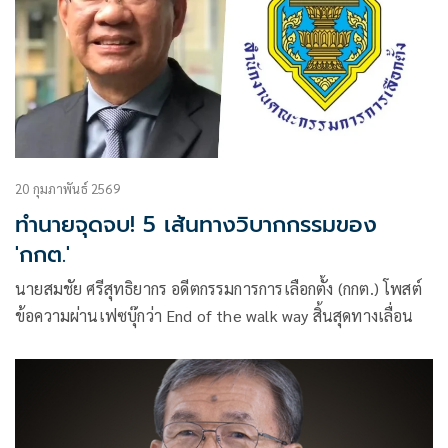
20 กุมภาพันธ์ 2569
ทำนายจุดจบ! 5 เส้นทางวิบากกรรมของ
'กกต.'
นายสมชัย ศรีสุทธิยากร อดีตกรรมการการเลือกตั้ง (กกต.) โพสต์
ข้อความผ่านเฟซบุ๊กว่า End of the walk way สิ้นสุดทางเลื่อน