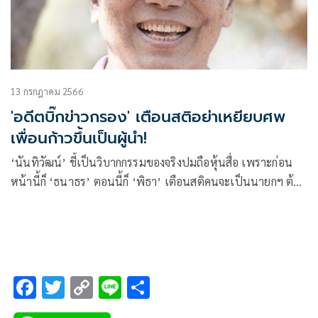
13 กรกฎาคม 2566
'อดีตบิ๊กข่าวกรอง' เตือนสติอย่าเหยียบศพ
เพื่อนก้าวขึ้นเป็นผู้นำ!
‘นันทิวัฒน์’ ชี้เป็นวิบากกรรมของจริงปมถือหุ้นสื่อ เพราะก่อน
หน้านี้ก็ ‘ธนาธร’ ตอนนี้ก็ ‘พิธา’ เตือนสติคนจะเป็นนายกฯ ต้อง
รอบคอบ ที่สำคัญอยากเป็นผู้นำต้องไม่พาคนไปตาย อย่าเหยียบ
ศพเพื่อนก้าวขึ้นเป็นผู้นำ
F
T
C
Li
S
ac
wi
o
n
h