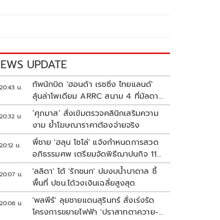
EWS UPDATE
ทัพนักบิด 'ฮอนด้า เรซซิ่ง ไทยแลนด์'
20:43 น.
ลุ้นล่าโพเดียม ARRC สนาม 4 ที่มัลดาลิ
กา
‘ศุภมาส’ สั่งเข้มตรวจคลินิกเสริมความ
20:32 น.
งาม ย้ำโฆษณาราคาต้องจ่ายจริง
พี่ชาย 'ฮลุน โซโล่' แจ้งกำหนดการสวด
20:12 น.
อภิธรรมศพ เตรียมจัดพิธีฌาปนกิจ 11
ส.ค.
'ลลิดา' โต้ 'รักชนก' ปมงบน้ำบาดาล ชี้
20:07 น.
พื้นที่ ปชน.ได้วงเงินเฉลี่ยสูงสุด
'พลพีร์' ลุยชายแดนสุรินทร์ สั่งเร่งรัด
20:06 น.
โครงการขยายไฟฟ้า 'ปราสาทตาควาย-