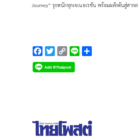
Journey” รุกหนักทุกเจเนอเรชัน พร้อมผลักดันสู่สากล 
Phenix Pratunam Bangkok โดย ผาติยุทธ ใจสว่าง ร
การในตำแหน่งผู้อำนวยการใหญ่ บมจ.อสมท
(รก.ผอ.ใหญ่ บมจ. อสมท) ได้เผยถึงทิศทางที่ไม่ล้อมก
สร้างคอมมูนิตี้ที่หลากหลาย พร้อมต่อยอดทุกคอนเทน
F
T
C
Li
S
ac
wi
o
n
h
e
tt
p
e
ar
b
er
y
e
o
Li
o
n
k
k