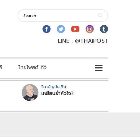
LINE : @THAIPOST
พ์
ไทยโพสต์ ทีวี
วิสามัญบันเทิง
เหยียบย่ำหัวใจ?