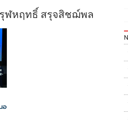
ปรุฬหฤทธิ์ สรุจสิชฌ์พล
N
เนอ