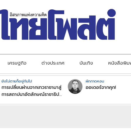
เศรษฐกิจ
ต่างประเทศ
บันเทิง
หนังสือพิม
ยังไม่ตายก็อยู่กันไป
ผักกาดหอม
การเปลี่ยนผ่านจากเทวราชามาสู่
ออเดอร์จากคุก!
การสถาปนาอัตลักษณ์ราชาธิป
ไตยแบบพุทธศาสนาในพระไตร
ปิฏก : สามัญผลสูตรในฐานะ
ทฤษฎีขีดจำกัดของอำนาจรัฐ
เหนือแรงงานและทรัพย์สิน