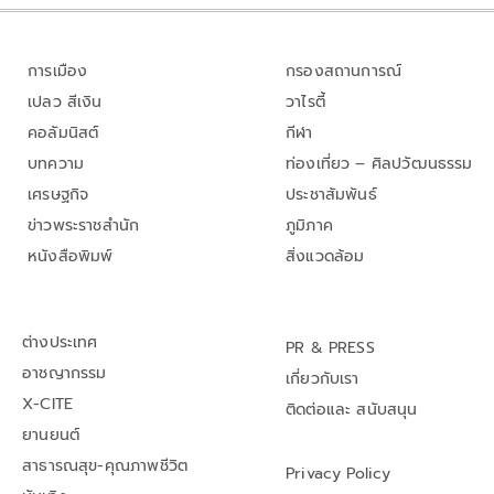
การเมือง
กรองสถานการณ์
เปลว สีเงิน
วาไรตี้
คอลัมนิสต์
กีฬา
บทความ
ท่องเที่ยว – ศิลปวัฒนธรรม
เศรษฐกิจ
ประชาสัมพันธ์
ข่าวพระราชสำนัก
ภูมิภาค
หนังสือพิมพ์
สิ่งแวดล้อม
ต่างประเทศ
PR & PRESS
อาชญากรรม
เกี่ยวกับเรา
X-CITE
ติดต่อและ สนับสนุน
ยานยนต์
สาธารณสุข-คุณภาพชีวิต
Privacy Policy