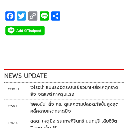
F
T
C
Li
S
ac
wi
o
n
h
e
tt
p
e
ar
b
er
y
e
o
Li
o
n
k
k
NEWS UPDATE
'วิโรจน์' แนะเร่งจัดระบบเยียวยาเหยื่อเหตุกราด
12:10 น.
ยิง งดแพร่ภาพรุนแรง
'ยศชนัน' สั่ง ศธ. ดูแลความปลอดภัยขั้นสูงสุด
11:56 น.
คลี่คลายเหตุกราดยิง
สลด! เหตุยิง รร.เทพศิรินทร์ นนทบุรี เสียชีวิต
11:47 น.