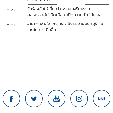
7 ราย เจ็บ 15
นักร้องจัดให้ ยื่น ป.ป.ช.สอบจริยธรรม
11:46 น.
'สส.พรรคส้ม' บิดเบือน เปิดความลับ 'บังเกอร์
ทหาร'
นายกฯ เสียใจ เหตุกราดยิงรร.ย่านนนทบุรี แย่
11:39 น.
มากไม่ควรเกิดขึ้น