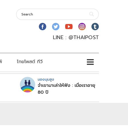
LINE : @THAIPOST
พ์
ไทยโพสต์ ทีวี
มองมุมสูง
จำเขามาเล่าให้ฟัง : เมื่อเราอายุ
80 ปี