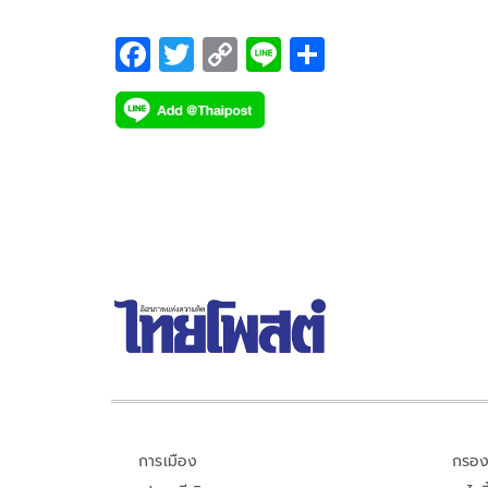
F
T
C
Li
S
ac
wi
o
n
h
e
tt
p
e
ar
b
er
y
e
o
Li
o
n
k
k
การเมือง
กรอง