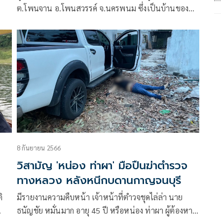
ต.โพนจาน อ.โพนสวรรค์ จ.นครพนม ซึ่งเป็นบ้านของ
สีย
นายยุทธพล หมอกต้ายซ้าย หรือไอ้ยุทธ อายุ 49 ปี ผู้
ต้องหาตามหมายจับศาลจังหวัดนครพนม ฐานความผิด
พยายามฆ่า หลังก่อเหตุใช้อาวุธปืนอาก้าจ่อยิงนายวินัย
มณีรัตน์ อายุ 55 ปี ส.อบต.บ้านต้าย 3 สมัย และยังมี
ตำแหน่งประธานสภา
8 กันยายน 2566
วิสามัญ 'หน่อง ท่าผา' มือปืนฆ่าตำรวจ
ทางหลวง หลังหนีกบดานกาญจนบุรี
ิ
มีรายงานความคืบหน้า เจ้าหน้าที่ตำวจชุดไล่ล่า นาย
ธนัญชัย หมั่นมาก อายุ 45 ปี หรือหน่อง ท่าผา ผู้ต้องหาที่