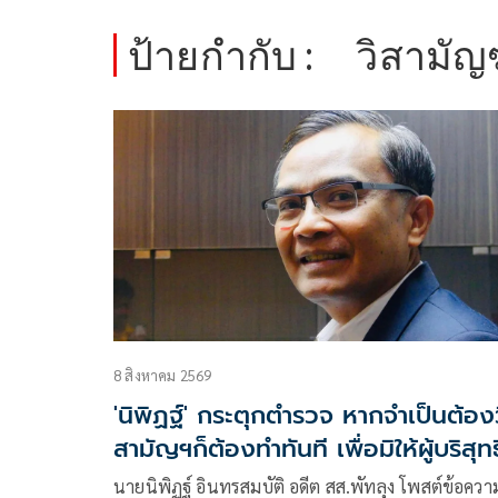
ป้ายกำกับ :
วิสามั
8 สิงหาคม 2569
'นิพิฏฐ์' กระตุกตำรวจ หากจำเป็นต้อง
สามัญฯก็ต้องทำทันที เพื่อมิให้ผู้บริสุทธิ
เสียชีวิตเพิ่ม
นายนิพิฏฐ์ อินทรสมบัติ อดีต สส.พัทลุง โพสต์ข้อควา