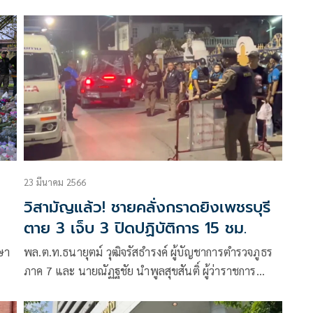
่า
ก่อเหตุยิงพ.ต.ต.ศิวกร สายบัว สว.ส.ทล.1 กก.2 บก.ทล.
เสียชีวิต
23 มีนาคม 2566
วิสามัญแล้ว! ชายคลั่งกราดยิงเพชรบุรี
ตาย 3 เจ็บ 3 ปิดปฏิบัติการ 15 ชม.
กษา
พล.ต.ท.ธนายุตม์ วุฒิจรัสธำรงค์ ผู้บัญชาการตำรวจภูธร
ภาค 7 และ นายณัฏฐชัย นำพูลสุขสันติ์ ผู้ว่าราชการ
จังหวัดเพชรบุรี แถลงเหตุการณ์ นายอนุวัช อายุ 29 ปี นำ
อาวุธปืนกราดยิงใส่คู่อริ คนส่ง