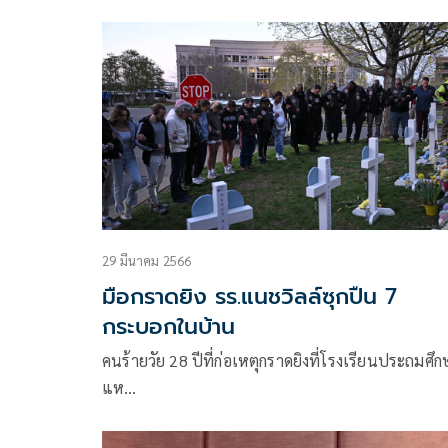
ตำรวจภูธร ภาค 8, ตำรวจภูธร ภาค 9 และ เจ้าหน้าที่ป
ไม้ฯ ร่วมสนับสนุนปฏิบัติการไล่ล่าจับกุม
29 มีนาคม 2566
มือกราดยิง รร.แนชวิลล์ซุกปืน 7
กระบอกในบ้าน
คนร้ายวัย 28 ปีที่ก่อเหตุกราดยิงที่โรงเรียนประถมศึ
แห…