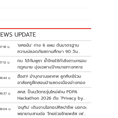
EWS UPDATE
'ยศชนัน' กาง 6 แผน ดันมาตรฐาน
17:18 น.
ความปลอดภัยสถานศึกษา 90 วัน
ป้องกันก่อเหตุรุนแรง
ทบ. โต้กัมพูชา ย้ำไทยใช้กำลังตามกรอบ
17:12 น.
กฎหมาย มุ่งเฉพาะเป้าหมายทางทหาร
ฮือฮา! ม้าบุกงานเผาศพ ลูกศิษย์ร่วม
16:44 น.
อาลัยครูฝึกสอนม้าแสดงเมืองอ่างทอง
สคส. ปั้นนวัตกรรุ่นใหม่ผ่าน PDPA
16:37 น.
Hackathon 2026 ดัน ‘Privacy by
Design for all’ สู่โซลูชันคุ้มครอง
'อนุทิน' เดินงานโอทอปศิลปาชีพ บอกจะ
16:04 น.
ข้อมูลส่วนบุคคลที่ใช้ได้จริง
พยายามสานต่อ 'ไทยช่วยไทยพลัส เฟส