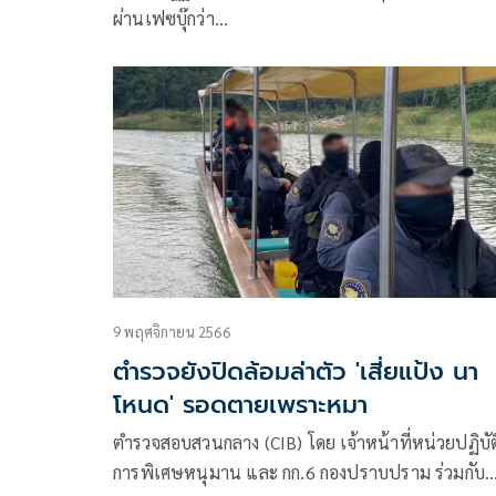
ผ่านเฟซบุ๊กว่า
การระงับเหตุของเจ้าหน้าที่ตำรวจ และ การเยียวยาผู้เ
ชีวิต กรณีนักเรียนใช้ความรุนแรง
9 พฤศจิกายน 2566
ตำรวจยังปิดล้อมล่าตัว 'เสี่ยแป้ง นา
โหนด' รอดตายเพราะหมา
ตำรวจสอบสวนกลาง (CIB) โดย เจ้าหน้าที่หน่วยปฏิบัต
การพิเศษหนุมาน และ กก.6 กองปราบปราม ร่วมกับ