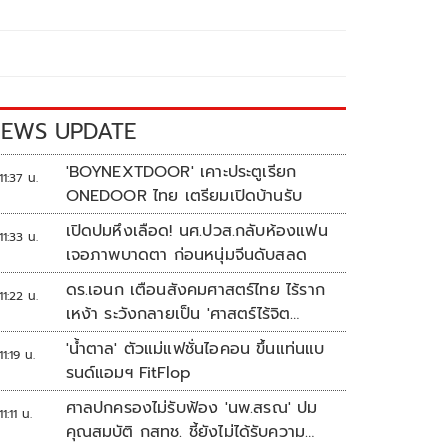
EWS UPDATE
'BOYNEXTDOOR' เคาะประตูเรียก
11:37 น.
ONEDOOR ไทย เตรียมเปิดบ้านรับ
เปิดปมหึงเลือด! นศ.ปวส.กลับห้องแฟน
11:33 น.
เจอภาพบาดตา ก่อนหนุ่มจีนดับสลด
ดร.เอนก เตือนสังคมศาสตร์ไทย ไร้ราก
11:22 น.
เหง้า ระวังกลายเป็น 'ศาสตร์ไร้จิต
วิญญาณ'
'น้ำตาล' ตัวแม่แฟชั่นไอคอน ขึ้นแท่นแบ
11:19 น.
รนด์แอมฯ FitFlop
ศาลปกครองไม่รับฟ้อง 'นพ.สรณ' ปม
11:11 น.
คุณสมบัติ กสทช. ชี้ยังไม่ได้รับความ