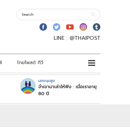
LINE : @THAIPOST
พ์
ไทยโพสต์ ทีวี
มองมุมสูง
จำเขามาเล่าให้ฟัง : เมื่อเราอายุ
80 ปี