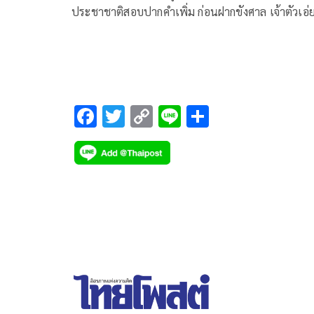
ประชาชาติสอบปากคำเพิ่ม ก่อนฝากขังศาล เจ้าตัวเอ่ย
ขอโทษ ยืนยันไม่มีหน่วยทหารเกี่ยวข้อง ไม่รู้ว่ารถที่ใช
เหตุเป็นรถของ กอ.รมน. ขณะที่ตำรวจเร่งขยายผลหาผ
บงการ
F
T
C
Li
S
ac
wi
o
n
h
e
tt
p
e
ar
b
er
y
e
o
Li
o
n
k
k