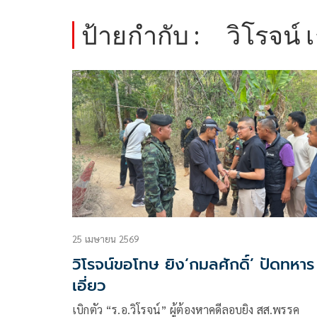
ป้ายกำกับ :
วิโรจน์ 
25 เมษายน 2569
วิโรจน์ขอโทษ ยิง‘กมลศักดิ์’ ปัดทหาร
เอี่ยว
เบิกตัว “ร.อ.วิโรจน์” ผู้ต้องหาคดีลอบยิง สส.พรรค