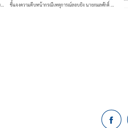
ชี้แจงความคืบหน้ากรณีเหตุการณ์ลอบยิง นายกมลศักดิ์ ลี
้ก่อ
วาเมาะ สมาชิกสภาผู้แทนราษฎร เขต 5 จังหวัด
ู้
นราธิวาส เมื่อวันที่ 20 มีนาคม 2569 ซึ่งเจ้าหน้าที่ได้เร่ง
ติดตามตัวผู้กระทำผิดอย่างต่อเนื่อง