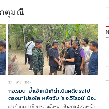
เกตุมณี
N
23 เมษายน 2569
กอ.รมน. ย้ำเจ้าหน้าที่ดำเนินคดีตรงไป
ตรงมาโปร่งใส หลังจับ 'ร.อ.วิโรจน์' มือ
ยิง สส.กมลศักดิ์
กองอำนวยการรักษาความมั่นคงภายในภาค 4 ส่วนหน้า