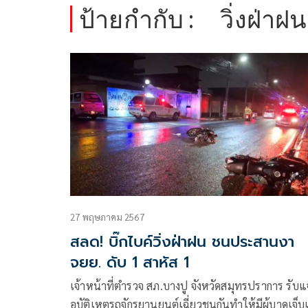
ป้ายกำกับ :
วิ่งฝ่าฝน
27 พฤษภาคม 2567
สลด! บิ๊กไบค์วิ่งฝ่าฝน ชนประสานงา
จยย. ดับ 1 สาหัส 1
เจ้าหน้าที่ตำรวจ สภ.บางปู จังหวัดสมุทรปราการ รับแจ
อุบัติเหตุรถจักรยานยนต์เฉี่ยวชนกันทำให้มีผู้บาดเจ็