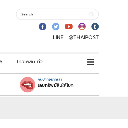
LINE : @THAIPOST
พ์
ไทยโพสต์ ทีวี
คันปากอยากเล่า
เลขทรัพย์สินให้โชค