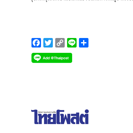
เสียชีวิต
F
T
C
Li
S
ac
wi
o
n
h
e
tt
p
e
ar
b
er
y
e
o
Li
o
n
k
k