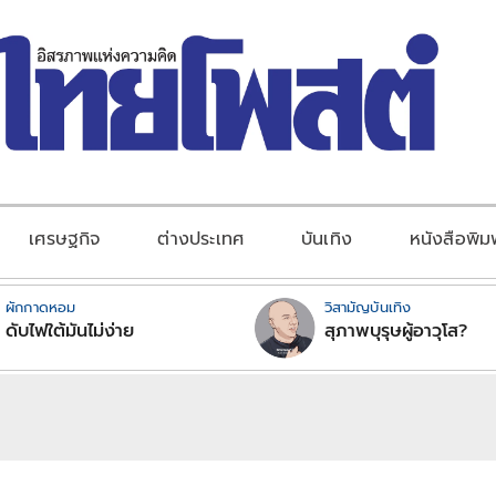
เศรษฐกิจ
ต่างประเทศ
บันเทิง
หนังสือพิม
ผักกาดหอม
วิสามัญบันเทิง
ดับไฟใต้มันไม่ง่าย
สุภาพบุรุษผู้อาวุโส?