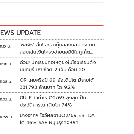
EWS UPDATE
'พลพีร์' ฮึ่ม! จะเอากุ๊ยออกนอกประเทศ
11:15 น.
สอบเส้นเงินโครงข่ายนอมินีในภูเก็ต
กว่า100บริษัท
ด่วน! นักเรียนก่อเหตุยิงในโรงเรียนดัง
11:08 น.
นนทบุรี เสียชีวิต 2 เจ็บเกือบ 20
OR เผยครึ่งปี 69 ยังเติบโต มีรายได้
11:08 น.
381,793 ล้านบาท โต 9.2%
GULF โวกำไร Q2/69 สูงสุดเป็น
11:03 น.
ประวัติการณ์ เติบโต 74%
บางจากฯ โชว์ผลงานQ2/69 EBITDA
10:55 น.
โต 46% SAF หนุนธุรกิจหลัก