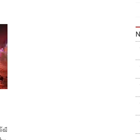
N
้งมี
บและ