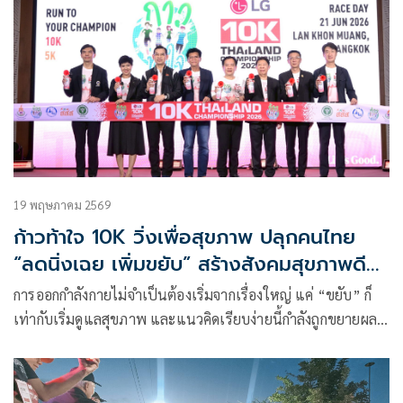
19 พฤษภาคม 2569
ก้าวท้าใจ 10K วิ่งเพื่อสุขภาพ ปลุกคนไทย
“ลดนิ่งเฉย เพิ่มขยับ” สร้างสังคมสุขภาพดี
อย่างยั่งยืน
การออกกำลังกายไม่จำเป็นต้องเริ่มจากเรื่องใหญ่ แค่ “ขยับ” ก็
เท่ากับเริ่มดูแลสุขภาพ และแนวคิดเรียบง่ายนี้กำลังถูกขยายผลสู่
มหกรรมเดิน-วิ่งระดับประเทศในรายการ “ก้าวท้าใจ 10K
Thailand Championship 2026 Presented by LG”