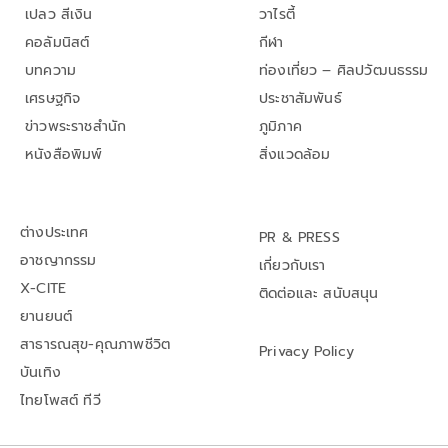
เปลว สีเงิน
วาไรตี้
คอลัมนิสต์
กีฬา
บทความ
ท่องเที่ยว – ศิลปวัฒนธรรม
เศรษฐกิจ
ประชาสัมพันธ์
ข่าวพระราชสำนัก
ภูมิภาค
หนังสือพิมพ์
สิ่งแวดล้อม
ต่างประเทศ
PR & PRESS
อาชญากรรม
เกี่ยวกับเรา
X-CITE
ติดต่อและ สนับสนุน
ยานยนต์
สาธารณสุข-คุณภาพชีวิต
Privacy Policy
บันเทิง
ไทยโพสต์ ทีวี