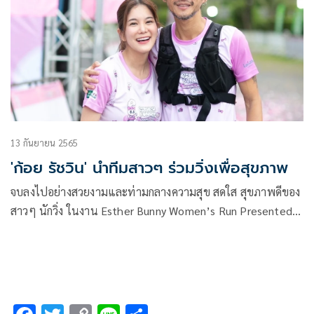
13 กันยายน 2565
'ก้อย รัชวิน' นำทีมสาวๆ ร่วมวิ่งเพื่อสุขภาพ
จบลงไปอย่างสวยงามและท่ามกลางความสุข สดใส สุขภาพดีของ
สาวๆ นักวิ่ง ในงาน Esther Bunny Women’s Run Presented
By ATiRA ที่นำทีมโดย ก้อย-รัชวิน วงศ์วิริยะ ที่นั่งแท่นเจ้าของ
แบรนด์ อาธีร่า กลับมาคัมแบกวงการวิ่งอีกครั้ง ในฐานะคุณแม่ลูก
หนึ่ง และไอดอลด้านการดูแลสุขภาพของผู้หญิงหลายคน โดย
งานวิ่งในครั้งนี้มีผู้หญิงร่วมปลดล็อกความสามารถของตนเองถึง
2,244 คน รวมนักวิ่งหน้างาน ที่ Laguna Phuket และ VR10K