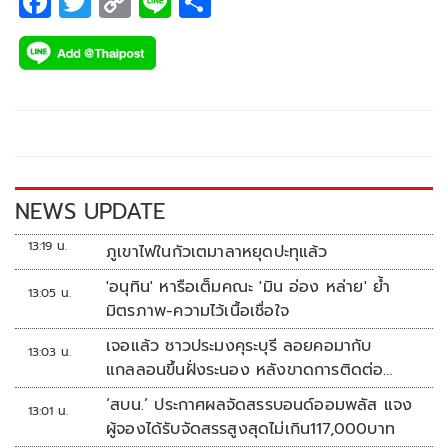
F
T
C
Li
S
ac
wi
o
n
h
e
tt
p
e
ar
b
er
y
e
o
Li
o
n
k
k
NEWS UPDATE
13:19 น.
ภูเขาไฟในกัวเตมาลาหยุดปะทุแล้ว
'อนุทิน' หารือเต็มคณะ 'มิน อ่อง หล่าย' ย้ำ
13:05 น.
มิตรภาพ-ความไว้เนื้อเชื่อใจ
เจอแล้ว ชาวประมงคุระบุรี ลอยคอมากับ
13:03 น.
แกลลอนขึ้นฝั่งระนอง หลังขาดการติดต่อ
หลายวัน
‘สบน.’ ประกาศผลจัดสรรบอนด์ออมพลัส แจง
13:01 น.
ผู้จองได้รับจัดสรรสูงสุดไม่เกิน117,000บาท