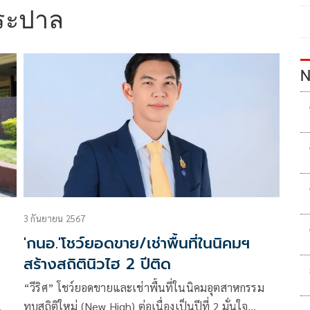
มระปาล
N
3 กันยายน 2567
'กนอ.'โชว์ยอดขาย/เช่าพื้นที่ในนิคมฯ
สร้างสถิตินิวไฮ 2 ปีติด
“วีริศ” โชว์ยอดขายและเช่าพื้นที่ในนิคมอุตสาหกรรม
ทุบสถิติใหม่ (New High) ต่อเนื่องเป็นปีที่ 2 มั่นใจ