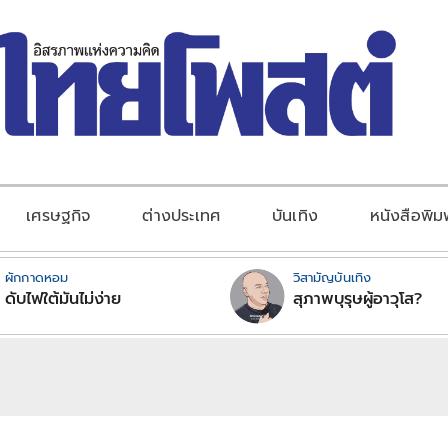
เศรษฐกิจ
ต่างประเทศ
บันเทิง
หนังสือพิม
ผักกาดหอม
วิสามัญบันเทิง
ดับไฟใต้มันไม่ง่าย
สุภาพบุรุษผู้อาวุโส?