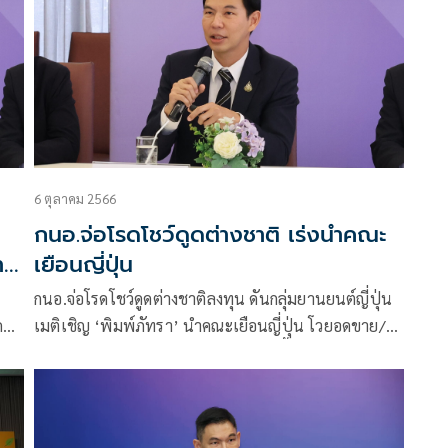
6 ตุลาคม 2566
น
กนอ.จ่อโรดโชว์ดูดต่างชาติ เร่งนำคณะ
า
เยือนญี่ปุ่น
กนอ.จ่อโรดโชว์ดูดต่างชาติลงทุน ดันกลุ่มยานยนต์ญี่ปุ่น
ั้ง
เมติเชิญ ‘พิมพ์ภัทรา’ นำคณะเยือนญี่ปุ่น โวยอดขาย/
เช่าที่ดินปีงบ 67 แตะเป้า 3,000 ไร่ ปลื้มยอดขาย/เช่า
นิคม
ที่ดินปีนี้ 5,693 ไร่ โต 182%