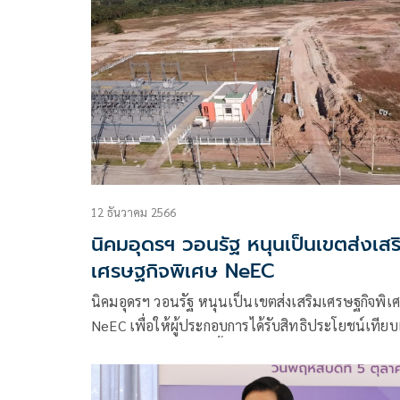
มูลค่าการลงทุน 1,057 ล้านบาท ทำผลิตภัณฑ์คอนกรี
มวลเบาชนิดไม่เสริมเหล็ก ในเขตอุตสาหกรรมยางขั้
ปลายน้ำส่วนหลัง ตอบรับนโยบายรัฐบาลในการกระจ
ความเจริญสู่ภูมิภาค เสริมสร้างการพัฒนาด้าน
อุตสาหกรรม เศรษฐกิจและการลงทุน เพื่อสร้างความ
มั่งคั่งอย่างยั่งยืน
12 ธันวาคม 2566
นิคมอุดรฯ วอนรัฐ หนุนเป็นเขตส่งเสร
เศรษฐกิจพิเศษ NeEC
นิคมอุดรฯ วอนรัฐ หนุนเป็นเขตส่งเสริมเศรษฐกิจพิเ
NeEC เพื่อให้ผู้ประกอบการได้รับสิทธิประโยชน์เทียบ
เชื่อดึงดูดให้ลงทุนในพื้นที่ CLMVT เชื่อมโยงการบริก
ขนส่งด้วยตู้คอนเทนเนอร์ และพิธีศุลกากรในจุดเดียว
เบ็ดเสร็จ