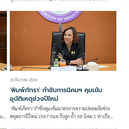
ประเทศไทยเป็นจุดหมายปลายทางที่น่าสนใจสำหรับนัก
ราง
ลงทุนต่างชาติ เชื่อแคมเปญ “NOW Thailand” ตอกย้ำ
งใน
ศักยภาพประเทศ ในฐานะศูนย์กลางการลงทุนในภูมิภาค
เอเชียตะวันออกเฉียงใต้
26 ธันวาคม 2566
'พิมพ์ภัทรา' กำชับการนิคมฯ คุมเข้ม
อุบัติเหตุช่วงปีใหม่
‘พิมพ์ภัทรา’กำชับคุมเข้มมาตรการความปลอดภัยช่วง
ใน
หยุดยาวปีใหม่ 2567 กนอ.รับลูก ย้ำ 68 นิคม 1 ท่าเรือ
่
วางมาตรการเฝ้าระวังตลอด 24 ชั่วโมงตามมาตรฐาน