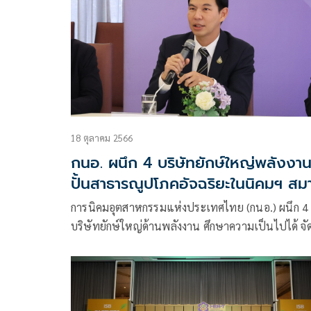
18 ตุลาคม 2566
กนอ. ผนึก 4 บริษัทยักษ์ใหญ่พลังงา
ปั้นสาธารณูปโภคอัจฉริยะในนิคมฯ สม
ร์ท ปาร์ค
การนิคมอุตสาหกรรมแห่งประเทศไทย (กนอ.) ผนึก 4
บริษัทยักษ์ใหญ่ด้านพลังงาน ศึกษาความเป็นไปได้ จัดต
บริษัทร่วมทุนและบริษัทในเครือ กนอ. ให้บริการด้าน
พลังงาน รวมถึงระบบสาธารณูปโภคอัจฉริยะในพื้นที่
อุตสาหกรรมสมาร์ท ปาร์ค (Smart Park)