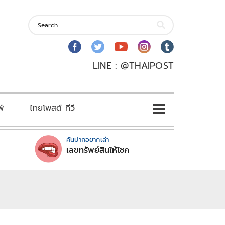
LINE : @THAIPOST
พ์
ไทยโพสต์ ทีวี
คันปากอยากเล่า
เลขทรัพย์สินให้โชค