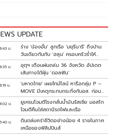
EWS UPDATE
ร่าง 'น้องอั้ม' ลูกเรือ 'มยุรีนารี' ถึงบ้าน
6:43 น.
วันเดียวกันกับ 'ฮลุน' ครอบครัวร่ำไห้
เผยฝันอยากเป็นทหารเรือ
อุตุฯ เตือนฝนถล่ม 36 จังหวัด อัปเดต
6:35 น.
เส้นทางไต้ฝุ่น 'ดอลฟิน'
'มหาดไทย' เผยไทม์ไลน์ หารือกลุ่ม P –
6:19 น.
MOVE มีเหตุกระทบกระทั่งกับอส. ก่อน
พาส่งขึ้นรถกลับ
ยูเครนโจมตีโรงกลั่นน้ำมันรัสเซีย มอสโก
6:02 น.
โจมตีคืนใส่สถานีรถไฟและเรือ
ดินถล่มคร่าชีวิตอย่างน้อย 4 รายในภาค
5:40 น.
เหนือของฟิลิปปินส์