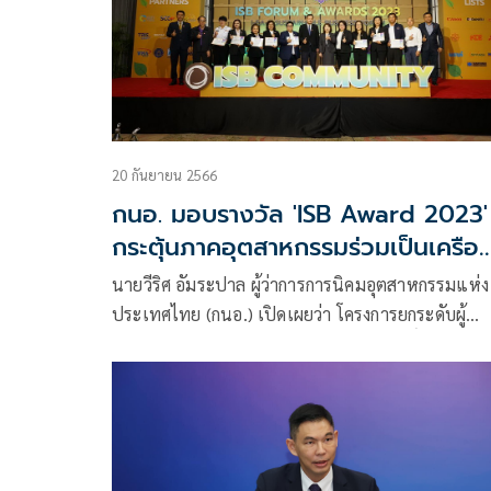
20 กันยายน 2566
กนอ. มอบรางวัล 'ISB Award 2023'
กระตุ้นภาคอุตสาหกรรมร่วมเป็นเครือ
ข่ายการพัฒนาอย่างยั่งยืน
นายวีริศ อัมระปาล ผู้ว่าการการนิคมอุตสาหกรรมแห่ง
ประเทศไทย (กนอ.) เปิดเผยว่า โครงการยกระดับผู้
ประกอบการอุตสาหกรรมสู่เกณฑ์ผลสัมฤทธิ์ทางสังค
การพัฒนาอย่างยั่งยืนของกนอ. (I-EA-T Sustainable
Business : ISB) ดำเนินการมาอย่างต่อเนื่องเป็นปีที่ 2