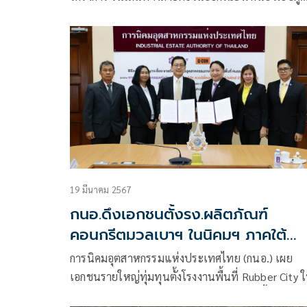
บริหารร่วมกันวางแผนการใช้ประโยชน์จากโครงการ
ต่างๆ ให้คุ้มค่าสูงสุด ย้ำเร่งผลักดันอุตสาหกรรมระบบ
ของไทย เพื่อก้าวสู่การเป็นศูนย์กลางการขนส่งทางรา
ภูมิภาคอาเซียน
19 มีนาคม 2567
กนอ.ดึงเอกชนตั้งรง.ผลิตภัณฑ์
คอนกรีตมวลเบาฯ ในนิคมฯ ภาคใต้
มูลค่าลงทุน 1,057 ลบ.
การนิคมอุตสาหกรรมแห่งประเทศไทย (กนอ.) เผย
เอกชนรายใหญ่ทุ่มทุนตั้งโรงงานพื้นที่ Rubber City 
นิคมอุตสาหกรรมภาคใต้ จังหวัดสงขลา บนพื้นที่ 35 ไร