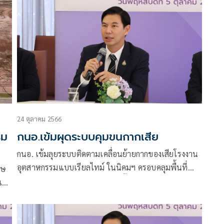
ต
หวังฉลองปีใหม่แบบไร้อุบัติเหตุ
น
าย
24 ตุลาคม 2566
ิม
กนอ.เข้มผุดระบบคุมขนกากเสีย
กนอ. เข้มลุยระบบติดตามเคลื่อนย้ายกากของเสียโรงงาน
อุตสาหกรรมแบบเรียลไทม์ ในนิคมฯ ครอบคลุมพื้นที่
ศษ
นิคม 14 แห่ง ป้องกันการลักลอบทิ้งกากอุตสาหกรรม หวัง
เท่า
สร้างความเชื่อมั่นต่อสังคม
าร