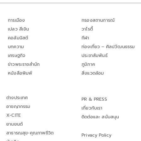
การเมือง
กรองสถานการณ์
เปลว สีเงิน
วาไรตี้
คอลัมนิสต์
กีฬา
บทความ
ท่องเที่ยว – ศิลปวัฒนธรรม
เศรษฐกิจ
ประชาสัมพันธ์
ข่าวพระราชสำนัก
ภูมิภาค
หนังสือพิมพ์
สิ่งแวดล้อม
ต่างประเทศ
PR & PRESS
อาชญากรรม
เกี่ยวกับเรา
X-CITE
ติดต่อและ สนับสนุน
ยานยนต์
สาธารณสุข-คุณภาพชีวิต
Privacy Policy