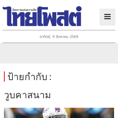
อาทิตย์, 9 สิงหาคม 2569
ป้ายกำกับ :
วูบคาสนาม