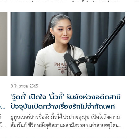
ียม
เปิดใจในรายการ WOODY FM ถึงเรื่องราวที่ทำให้ทุกข์
ที่สุด และชีวิตไม่เพอร์เฟคอย่างที่คิด จนทำให้ทุกวันนี้ใช้
ฒิ
ชีวิตอย่างรู้คุณค่าด้วยความเข้าใจ
8 กันยายน 2565
'วู้ดดี้' เปิดใจ 'มิ้วกี้' รับยังห่วงอดีตสามี
อง
ปัจจุบันเปิดกว้างเรื่องรักไม่จำกัดเพศ
์
ยูทูบเบอร์สาวชื่อดัง มิ้วกี้-ไปรยา ผดุงสุข เปิดใจถึงความ
บใน
สัมพันธ์ ชีวิตหลังยุติสถานะสามีภรรยา เล่าสาเหตุโดน
บมือ
กระแสดราม่า มูฟออนไว ร่ำไห้กลางรายการรับยังเป็น