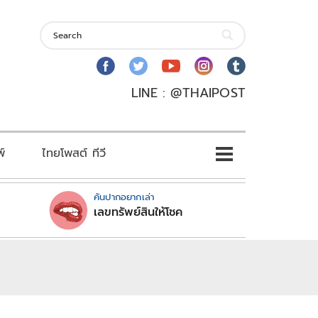
LINE : @THAIPOST
พ์
ไทยโพสต์ ทีวี
คันปากอยากเล่า
เลขทรัพย์สินให้โชค