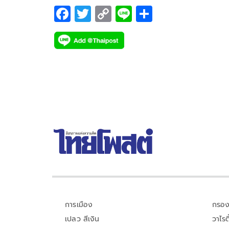
อาจยังไม่เคยรู้
F
T
C
Li
S
ac
wi
o
n
h
e
tt
p
e
ar
b
er
y
e
o
Li
o
n
k
k
การเมือง
กรอง
เปลว สีเงิน
วาไรตี