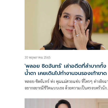
กันนั่งแท่นผู้บริหารธุรกิจความงาม มีเป้าหมายที่ชัดเ
เปลี่ยนแนวการใช้ชีวิตเน้นโฟกัสเรื่องงาน ความรักไม่
เป็นห่วง ลั่นถึงเพื่อนน้อยแต่ก็มีคุณภาพ ในรายการ
WOODY INTERVIEW
30 พฤษภาคม 2565
'พลอย ชิดจันทร์' เล่าอดีตที่ลำบากทั้ง
น้ำตา เคยเดินไปทำงานจนรองเท้าขาด
พลอย-ชิดจันทร์ ห่ง คุณแม่สวยแซ่บ ที่ใครๆ ต่างอิจฉ
อยากอยากมีชีวิตแบบเธอ ด้วยความเป็นครอบครัวนัก
ธุรกิจสุดอบอุ่น สามีชาวฮ่องกงก็รวยเป็นพันล้าน และล
ที่น่ารักทั้ง 4 คน อีกทั้งเธอยังเป็นดาวติ๊กต่อกสร้างกร
ไวรัลดัง “ฉันเป็นประธานบริษัท” จนใครๆ ก็อยากมี