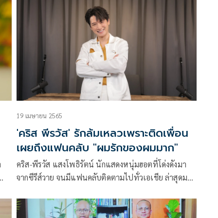
จน
ห่วงอดีตสามีอยู่ตลอดเวลา เผยความรัก ณ ปัจจุบันเปิด
น่า
กว้างเรื่องสถานะและไม่จำกัดเพศ ในรายการ WOODY
FM
19 เมษายน 2565
'คริส พีรวัส' รักล้มเหลวเพราะติดเพื่อน
เผยถึงแฟนคลับ "ผมรักของผมมาก"
า
คริส-พีรวัส แสงโพธิรัตน์ นักแสดงหนุ่มฮอตที่โด่งดังมา
จากซีรีส์วาย จนมีแฟนคลับติดตามไปทั่วเอเชีย ล่าสุดมา
ูกๆ
เปิดใจเผยเรื่องราวความรักแบบเจาะลึกถึงความล้มเหลว
ะแส
ด้านความรัก จากสาเหตุของการที่ติดเพื่อนหนักมาก และ
เรื่องของการที่เป็นคน Negative เมื่อต้องเจอกับปัญหา