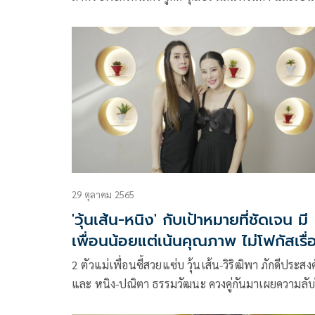
หนึ่งคนที่อยากให้ประเทศไทยมีกฏหมายสมรสเท่าเท
โดยล่าสุดหลังจากรอคอยมากว่า 20 ปี ในวันที่กฎหมาย
สมรสเท่าเทียมในประเทศไทยได้รับการอนุมัติ วู้ดดี้ วุ
ธร ก็ได้ออกมาพูดถึงเรื่องดังกล่าวผ่านอินสตาแกรมส่วน
ตัว
29 ตุลาคม 2565
'วุ้นเส้น-หนิง' กับเป้าหมายที่ชัดเจน มี
เพื่อนน้อยแต่เน้นคุณภาพ ไม่โฟกัสเรื่
ผู้ชาย
2 ตัวแม่เพื่อนซี้สวยแซ่บ วุ้นเส้น-วิริฒิพา ภักดีประสงค
และ หนิง-ปณิตา ธรรมวัฒนะ ควงคู่กันมาเผยความลั
วัย 40+ แชร์ไลฟ์สไตล์และมุมมองแบบไม่มีกั๊ก หลังจั