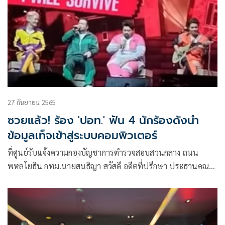
27 กันยายน 2565
ซวยแล้ว! ร้อง 'ปอท.' ฟัน 4 นักร้องดังนำ
ข้อมูลเท็จเข้าสู่ระบบคอมพิวเตอร์
ที่ศูนย์รับแจ้งความกองบัญชาการตำรวจสอบสวนกลาง ถนน
พหลโยธิน กทม.นายสนธิญา สวัสดี อดีตที่ปรึกษา ประธานคณะ
กรรมาธิการกฎหมายยุติธรรม และ สิทธิมนุษยชน สภาผู้แทน
ราษฎร เดินทาง