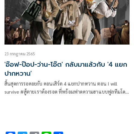
สังเวียนคอนเสิร์ต 4 แยกปากหวาน ตอน I will survive #สู้ตาย
เราต้องรอด อีกครั้ง
23 กรกฎาคม 2565
'อ๊อฟ-ป๊อป-ว่าน-โอ๊ต' กลับมาแล้วกับ '4 แยก
ปากหวาน'
สิ้นสุดการรอคอยกับ คอนเสิร์ต 4 แยกปากหวาน ตอน I will
survive #สู้ตายเราต้องรอด ที่พร้อมฟาดความฮาแบบฟูลทีมโดย
อ๊อฟ ปองศักดิ์ , ป๊อป ปองกูล , ว่าน ธนกฤต และ โอ๊ต ปราโมทย์
ศิลปินอารมณ์ดีมากความสามารถที่ครั้งนี้พวกเขาจะมาสร้างความ
บันเทิงแบบครบรส ทั้ง ร้อง เล่น เต้น กัด จัดหนักทุกซีน เรียกได้
ว่ายกระดับมาตรการความฮาขั้นสูงสุดกันเลยทีเดียว!