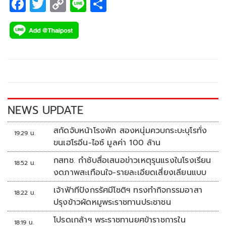
F
T
C
Li
S
ac
wi
o
n
h
e
tt
p
e
ar
b
er
y
e
o
Li
o
n
k
k
NEWS UPDATE
สกัดจับหน้าโรงพัก สองหนุ่มควบกระบะบุโรทั่ง
19:29 น.
ขนเฮโรอีน-ไอซ์ มูลค่า 100 ล้าน
กสทช. กำชับสื่อเสนอข่าวเหตุรุนแรงในโรงเรียน
18:52 น.
งดภาพสะเทือนใจ-รายละเอียดเสี่ยงเลียนแบบ
เจ้าฟ้าทีปังกรรัศมีโชติฯ ทรงทำกิจกรรมอาสา
18:22 น.
ปรุงข้าวผัดหมูพระราชทานประชาชน
โปรดเกล้าฯ พระราชทานยศข้าราชการใน
18:19 น.