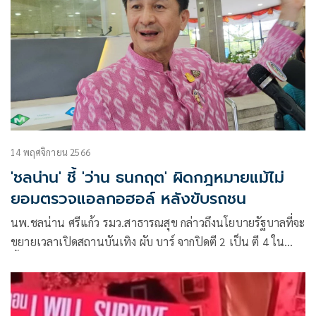
14 พฤศจิกายน 2566
'ชลน่าน' ชี้ 'ว่าน ธนกฤต' ผิดกฎหมายแม้ไม่
ยอมตรวจแอลกอฮอล์ หลังขับรถชน
นพ.ชลน่าน ศรีแก้ว รมว.สาธารณสุข กล่าวถึงนโยบายรัฐบาลที่จะ
ขยายเวลาเปิดสถานบันเทิง ผับ บาร์ จากปิดตี 2 เป็น ตี 4 ใน
พื้นที่โซนนิ่ง ว่า กระทรวงสาธารณสุขให้ความสำคัญมาก เพราะ
นโยบายส่งเสริมเศรษฐกิจต้องไม่กระทบกับสุขภาพด้วย มาตรการ
ดูแลอย่างน้อยต้องคงเดิม