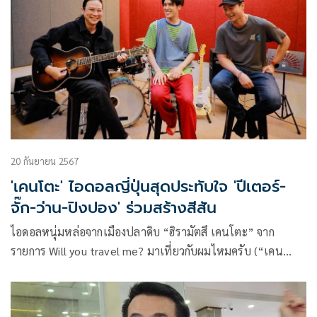
20 กันยายน 2567
'เคนโตะ' ไอดอลญี่ปุ่นสุดประทับใจ 'ปีเตอร์-
จั๊ก-ว่าน-ปิงปอง' ร่วมสร้างสีสัน
ไอดอลหนุ่มหล่อจากเมืองปลาดิบ “ฮิรามัตสึ เคนโตะ” จาก
รายการ Will you travel me? มาเที่ยวกับผมไหมครับ (“เคน
โตะ”เป็นหนึ่งใน สมาชิกบอยแบนด์ไอดอลชื่อดังวง BOYS AND
MEN ประเทศญี่ปุ่น