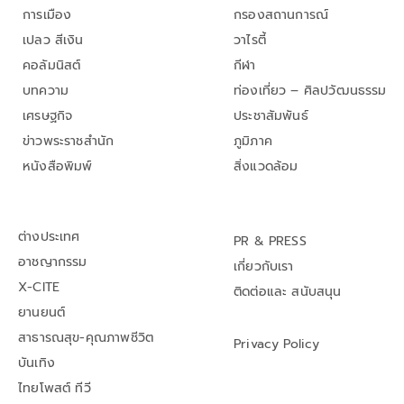
การเมือง
กรองสถานการณ์
เปลว สีเงิน
วาไรตี้
คอลัมนิสต์
กีฬา
บทความ
ท่องเที่ยว – ศิลปวัฒนธรรม
เศรษฐกิจ
ประชาสัมพันธ์
ข่าวพระราชสำนัก
ภูมิภาค
หนังสือพิมพ์
สิ่งแวดล้อม
ต่างประเทศ
PR & PRESS
อาชญากรรม
เกี่ยวกับเรา
X-CITE
ติดต่อและ สนับสนุน
ยานยนต์
สาธารณสุข-คุณภาพชีวิต
Privacy Policy
บันเทิง
ไทยโพสต์ ทีวี