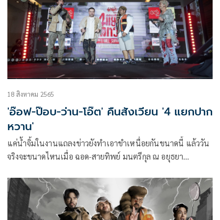
18 สิงหาคม 2565
'อ๊อฟ-ป๊อบ-ว่าน-โอ๊ต' คืนสังเวียน '4 แยกปาก
หวาน'
แค่น้ำจิ้มในงานแถลงข่าวยังทำเอาขำเหนื่อยกันขนาดนี้ แล้ววัน
จริงจะขนาดไหนเมื่อ ฉอด-สายทิพย์ มนตรีกุล ณ อยุธยา
ประธานเจ้าหน้าที่บริหาร Chief Executive Officer (CEO) ร่วม
กับ เอส-วรฤทธิ์ ไวยเจียรนัย รองกรรมการผู้อำนวยการ บริษัท
CHANGE2561 ได้ปลุกชีพ สี่จตุรเทพสายฮา อ๊อฟ ปองศักดิ์ –
ป๊อบ ปองกูล – ว่าน ธนกฤต และ โอ๊ต ปราโมทย์ กลับมาคืน