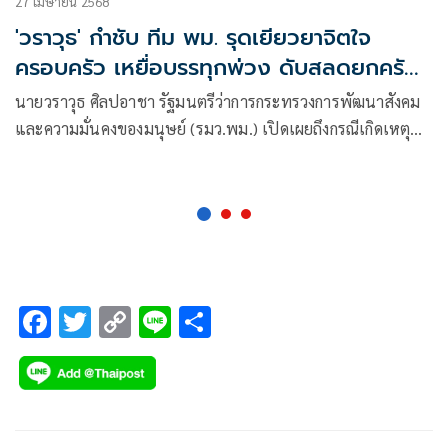
27 เมษายน 2568
'วราวุธ' กำชับ ทีม พม. รุดเยียวยาจิตใจ
ครอบครัว เหยื่อบรรทุกพ่วง ดับสลดยกครัว
8 ชีวิต บนมอร์เตอร์เวย์
นายวราวุธ ศิลปอาชา รัฐมนตรีว่าการกระทรวงการพัฒนาสังคม
และความมั่นคงของมนุษย์ (รมว.พม.) เปิดเผยถึงกรณีเกิดเหตุ
สลด อุบัติเหตุรถบรรทุกพ่วงชนรถเอสยูวีบริเวณช่องทางจอด
ฉุกเฉินบนถนนมอเตอร์เวย์ ระหว่างเปลี่ยนแพมเพิร์สเด็ก
F
T
C
Li
S
ac
wi
o
n
h
e
tt
p
e
ar
b
er
y
e