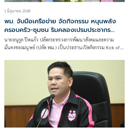
1 มิถุนายน 2568
พม. จับมือเครือข่าย จัดกิจกรรม หนุนพลัง
ครอบครัว-ชุมชน ริมคลองเปรมประชากร
พัฒนาเด็ก เยาวชนยั่งยืน พร้อมแก้ปัญหา
นายอนุกูล ปีดแก้ว ปลัดกระทรวงการพัฒนาสังคมและความ
เด็กหลุดระบบการศึกษา
มั่นคงของมนุษย์ (ปลัด พม.) เป็นประธานเปิดกิจกรรม Kick off
โครงการ “Prem’s Plearn” จุดพลังครอบครัว ชุมชน ร่วมพัฒนา
เด็กและเยาวชนอย่างยั่งยืน เพื่อสร้างพื้นที่การเรียนรู้ การจัด
กิจกรรมสร้างสรรค์ และการส่งเสริมบทบาทของครอบครัวในการ
พัฒนาเด็กและเยาวชนในชุมชนให้เติบโตเป็นพลเมืองที่ดี มี
คุณภาพ