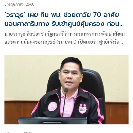
3 พฤษภาคม 2568
‘วราวุธ’ เผย ทีม พม. ช่วยตาวัย 70 อาศัย
นอนศาลาริมทาง รับเข้าศูนย์คุ้มครอง ก่อน
ตามหาญาติ คืนสู่ครอบครัว
นายวราวุธ ศิลปอาชา รัฐมนตรีว่าการกระทรวงการพัฒนาสังคม
และความมั่นคงของมนุษย์ (รมว.พม.) เปิดเผยว่า ศูนย์เร่งรัด
จัดการสวัสดิภาพประชาชน (ศรส.) กระทรวง พม. รายงานการ
ช่วยเหลือ คุณตาวัย 70 ปี หอบเสื้อผ้าเดินไกลกว่า 20 กม. ใช้ชีวิต
หลับนอนที่ศาลาริมทางใน จ.สมุทรปราการ