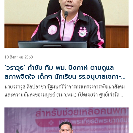
10 สิงหาคม 2568
‘วราวุธ’ กำชับ ทีม พม. บึงกาฬ ตามดูแล
สภาพจิตใจ เด็กๆ นักเรียน รร.อนุบาลเซกา-
รร.เซกา ที่ประสบเหตุรถรับส่งนักเรียนพลิก
นายวราวุธ ศิลปอาชา รัฐมนตรีว่าการกระทรวงการพัฒนาสังคม
คว่ำ ตาย 2 สาหัส 1 เจ็บ 42
และความมั่นคงของมนุษย์ (รมว.พม.) เปิดเผยว่า ศูนย์เร่งรัด
จัดการสวัสดิภาพประชาชน (ศรส.) จ.บึงกาฬ