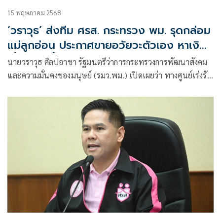
15 พฤษภาคม 2568
‘วราวุธ’ ส่งทีม ศรส. กระทรวง พม. รุดกล่อม
แม่ลูกอ่อน ประกาศขายอวัยวะตัวเอง หาเงิน
เลี้ยงลูก ย้ำ ห้ามทำ-ผิดกฎหมาย ให้วางแผน
นายวราวุธ ศิลปอาชา รัฐมนตรีว่าการกระทรวงการพัฒนาสังคม
ช่วยเหลือผู้ประสบปัญหาทางสังคมกรณี
และความมั่นคงของมนุษย์ (รมว.พม.) เปิดเผยว่า ทางศูนย์เร่งรัด
ฉุกเฉิน
จัดการสวัสดิภาพประชาชน (ศรส.) กระทรวง พม. รายงานกรณี
การช่วยเหลือแม่ลูกอ่อนรายหนึ่งที่โพสต์ประกาศขายอวัยวะ เพื่อ
นำเงินมาเลี้ยงลูกวัย 1 ปี