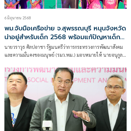
6 มิถุนายน 2568
พม.จับมือเครือข่าย จ.สุพรรณบุรี หนุนจังหวัด
น่าอยู่สำหรับเด็ก 2568 พร้อมแก้ปัญหาเด็ก
ออกนอกระบบ ‘Thailand Zero Dropout’
นายวราวุธ ศิลปอาชา รัฐมนตรีว่าการกระทรวงการพัฒนาสังคม
และความมั่นคงของมนุษย์ (รมว.พม.) มอบหมายให้ นายอนุกูล
ปีดแก้ว ปลัดกระทรวงการพัฒนาสังคมและความมั่นคงของมนุษย์
เป็นประธานร่วมกับนายอุดม โปร่งฟ้า นายกองค์การบริหารส่วน
จังหวัดสุพรรณบุรี ในพิธีเปิดมหกรรมจังหวัดน่าอยู่สำหรับเด็ก
ประจำปี 2568 “เปิดเทอมใหม่ ส่งน้องไปเรียน ปีที่ 4 :
สุพรรณบุรี Zero Dropout”