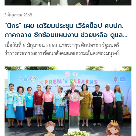
5 มิถุนายน 2568
"นิกร" เผย เตรียมประชุม เวิร์คช็อป ศบปภ.
ภาคกลาง ซักซ้อมแผนงาน ช่วยเหลือ ดูแล
กลุ่มเปราะบาง รับมือภัยพิบัติฝนนี้
เมื่อวันที่ 5 มิถุนายน 2568 นายวราวุธ ศิลปอาชา รัฐมนตรี
ว่าการกระทรวงการพัฒนาสังคมและความมั่นคงของมนุษย์
(รมว.พม.) มอบหมายให้ นายธเนศพล ธนบุณยวัฒน์