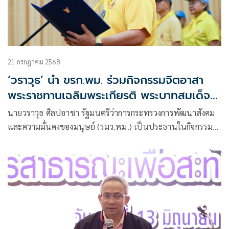
21 กรกฎาคม 2568
‘วราวุธ’ นำ ขรก.พม. ร่วมกิจกรรมจิตอาสา
พระราชทานเฉลิมพระเกียรติ พระบาทสมเด็จ
พระเจ้าอยู่หัว พร้อม เปิดระบบประปาบาดาล-
นายวราวุธ ศิลปอาชา รัฐมนตรีว่าการกระทรวงการพัฒนาสังคม
พลังงานแสงอาทิตย์ ศูนย์ผู้สูงอายุปทุมธานี
และความมั่นคงของมนุษย์ (รมว.พม.) เป็นประธานในกิจกรรม
จิตอาสาพระราชทานเฉลิมพระเกียรติเนื่องในวันเฉลิม
พระชนมพรรษาพระบาทสมเด็จพระปรเมนทรรามาธิบดีศรีสิน
ทร มหาวชิราลงกรณ พระวชิรเกล้าเจ้าอยู่หัว 28 กรกฎาคม 2568
พร้อมทั้งเป็นประธานเปิดโครงการอันเนื่องมาจากพระราชดำริ
ระบบประปาบาดาล ระบบสูบน้ำบาดาล ด้วยพลังงานแสงอาทิตย์
ของศูนย์พัฒนาการจัดสวัสดิการสังคมผู้สูงอายุจังหวัดปทุมธานี