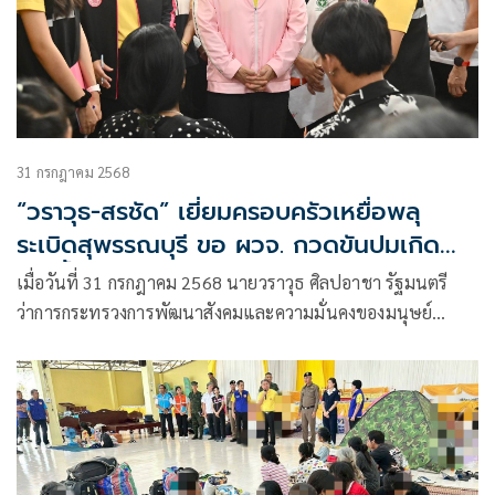
31 กรกฎาคม 2568
“วราวุธ-สรชัด” เยี่ยมครอบครัวเหยื่อพลุ
ระเบิดสุพรรณบุรี ขอ ผวจ. กวดขันปมเกิด
เหตุซ้ำ วอน กำนันผู้ใหญ่บ้าน ช่วยเคาะประตู
เมื่อวันที่ 31 กรกฎาคม 2568 นายวราวุธ ศิลปอาชา รัฐมนตรี
บ้าน มีบ้านไหนประกอบกิจการ
ว่าการกระทรวงการพัฒนาสังคมและความมั่นคงของมนุษย์
(รมว.พม.) นายสรชัด สุจิตต์ สส.พรรคชาติไทยพัฒนา จังหวัด
สุพรรณบุรี และผู้บริหารกระทรวง พม.