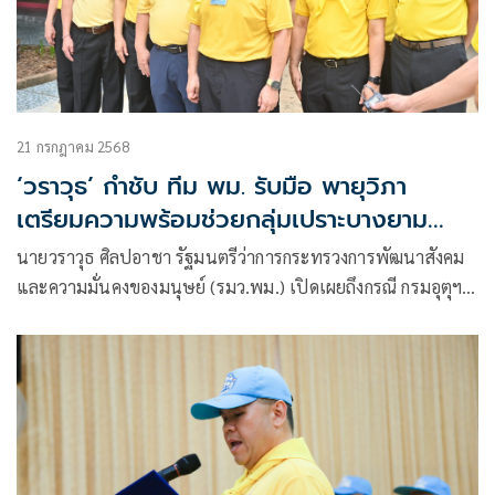
21 กรกฎาคม 2568
‘วราวุธ’ กำชับ ทีม พม. รับมือ พายุวิภา
เตรียมความพร้อมช่วยกลุ่มเปราะบางยาม
วิกฤต
นายวราวุธ ศิลปอาชา รัฐมนตรีว่าการกระทรวงการพัฒนาสังคม
และความมั่นคงของมนุษย์ (รมว.พม.) เปิดเผยถึงกรณี กรมอุตุฯ
ประกาศเตือนพายุวิภาซึ่งมีกำลังแรงจะเข้าสู่ประเทศไทย อาจส่ง
ผลกระทบหลายพื้นที่ในภาคเหนือและภาคตะวันออกเฉียงเหนือ
ทำให้มีฝนหนักถึงหนักมาก ปริมาณฝนที่ตกลงมาจะมีปริมาณมาก
ขึ้น ว่า ตนมีความห่วงใยพี่น้องกลุ่มเปราะบาง และประชาชนใน
พื้นที่ต่างๆ ที่อาจได้รับผลกระทบดังกล่าว