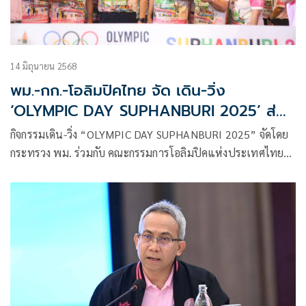
14 มิถุนายน 2568
พม.-กก.-โอลิมปิคไทย จัด เดิน-วิ่ง
‘OLYMPIC DAY SUPHANBURI 2025’ ส่ง
เสริมทุกเพศทุกวัย ออกกำลังกาย ฉลองวัน
กิจกรรมเดิน-วิ่ง “OLYMPIC DAY SUPHANBURI 2025” จัดโดย
โอลิมปิกสากล
กระทรวง พม. ร่วมกับ คณะกรรมการโอลิมปิคแห่งประเทศไทย
ในพระบรมราชูปถัมภ์ และจังหวัดสุพรรณบุรี รวมถึงหน่วยงาน
พันธมิตรทั้งภาครัฐและเอกชน เพื่อร่วมเฉลิมฉลองวันโอลิมปิก
สากล (Olympic Day) ซึ่งตรงกับวันที่ 23 มิถุนายนของทุกปี และ
ส่งเสริมให้คนไทยออกกำลังกายตามนโยบายโอลิมปิกสากล อีกทั้ง
เป็นการส่งเสริมความเท่าเทียม