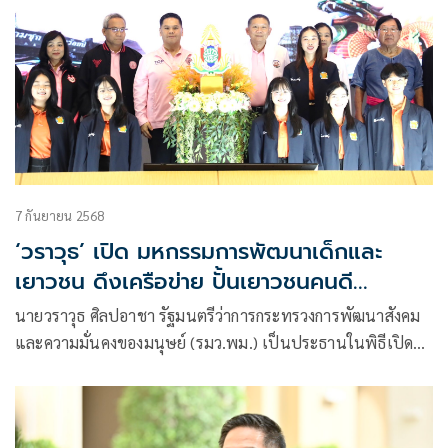
7 กันยายน 2568
‘วราวุธ’ เปิด มหกรรมการพัฒนาเด็กและ
เยาวชน ดึงเครือข่าย ปั้นเยาวชนคนดี
ศรีสุพรรณ
นายวราวุธ ศิลปอาชา รัฐมนตรีว่าการกระทรวงการพัฒนาสังคม
และความมั่นคงของมนุษย์ (รมว.พม.) เป็นประธานในพิธีเปิด
มหกรรมการพัฒนาเด็กและเยาวชนจังหวัดสุพรรณบุรี เนื่องใน
วันเยาวชนแห่งชาติ ประจำปี 2568 “4 ทศวรรษ ร่วมแรงแข็ง
ขัน ช่วยกันพัฒนา ใฝ่หาสันติ”