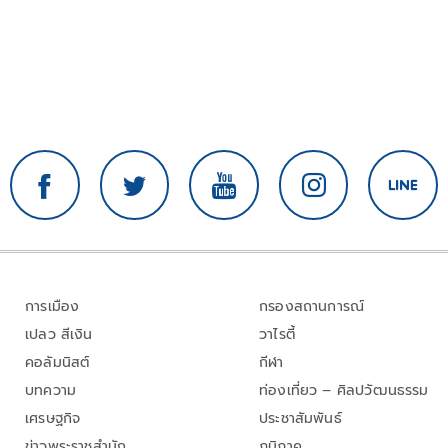
การเมือง
กรองสถานการณ์
เปลว สีเงิน
วาไรตี้
คอลัมนิสต์
กีฬา
บทความ
ท่องเที่ยว – ศิลปวัฒนธรรม
เศรษฐกิจ
ประชาสัมพันธ์
ข่าวพระราชสำนัก
ภูมิภาค