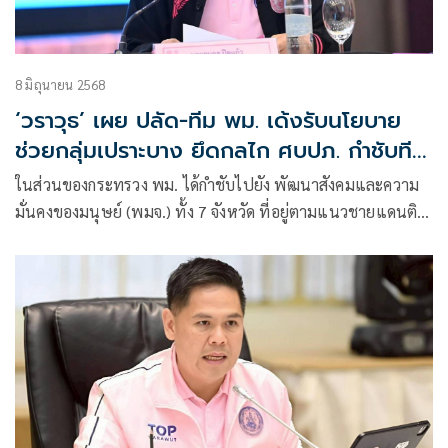
8 มิถุนายน 2568
‘วราวุธ’ เผย ปลัด-ทีม พม. เด้งรับนโยบาย
ช่วยกลุ่มเปราะบาง ยึดกลไก ศบปภ. กำชับทีม
พม. 7 จว.ชายแดนไทย-กัมพูชา ทำงานร่วม
ในส่วนของกระทรวง พม. ได้กำชับไปยัง พัฒนาสังคมและความ
หน่วยงานในพื้นที่
มั่นคงของมนุษย์ (พมจ.) ทั้ง 7 จังหวัด ที่อยู่ตามแนวชายแดนติด
กับกัมพูชา เพื่อเน้นย้ำให้ใช้กลไกการทำงาน โดยนำข้อมูลจาก
ฝ่ายความมั่นคง มาประเมินสอดคล้องกับข้อมูลของกระทรวง พม.
เพื่อให้ทราบว่าพื้นที่ตรงไหน ที่เป็นพื้นที่มีความเสี่ยงต่อกลุ่ม
เปราะบาง และกลุ่มเป้าหมายของกระทรวง พม. เพื่อให้ พมจ.
และทีม พม.หนึ่งเดียว ทั้ง 7 จังหวัด ประสานงานกับหน่วยงาน
ต่างๆ ในพื้นที่