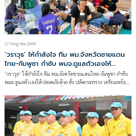
27 กรกฎาคม 2568
‘วราวุธ’ ให้กำลังใจ ทีม พม.จังหวัดชายแดน
ไทย-กัมพูชา กำชับ พมจ.ดูแลตัวเองให้
ปลอดภัยด้วย สั่ง ปลัดกระทรวง เตรียม
‘วราวุธ’ ให้กำลังใจ ทีม พม.จังหวัดชายแดนไทย-กัมพูชา กำชับ
พร้อมหมุนเวียนสับเปลี่ยนทีมจากพื้นที่ใกล้
พมจ.ดูแลตัวเองให้ปลอดภัยด้วย สั่ง ปลัดกระทรวง เตรียมพร้อม
เคียง
หมุนเวียนสับเปลี่ยนทีมจากพื้นที่ใกล้เคียง ย้ำ พม. ช่วยกลุ่ม
เปราะบาง อพยพเข้าศูนย์พักพิง รับรายงาน ขาดแคลน นมผง
เด็ก ผ้าอ้อมผู้ใหญ่ ยารักษาโรค