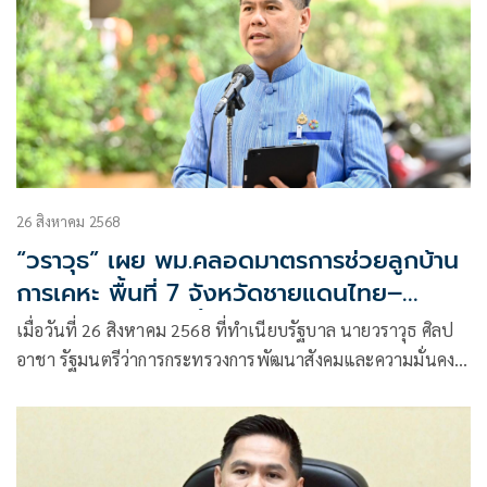
26 สิงหาคม 2568
“วราวุธ” เผย พม.คลอดมาตรการช่วยลูกบ้าน
การเคหะ พื้นที่ 7 จังหวัดชายแดนไทย–
กัมพูชา พักชำระหนี้-เว้นค่าเช่า
เมื่อวันที่ 26 สิงหาคม 2568 ที่ทำเนียบรัฐบาล นายวราวุธ ศิลป
อาชา รัฐมนตรีว่าการกระทรวงการพัฒนาสังคมและความมั่นคง
ของมนุษย์ (รมว.พม.) เปิดเผยว่า การเคหะแห่งชาติ (กคช.)
กระทรวงการพัฒนาสังคมและความมั่นคงของมนุษย์ (พม.)
ห่วงใยพี่น้องกลุ่มเปราะบางและประชาชนในพื้นที่ชายแดน
ไทย-กัมพูชา