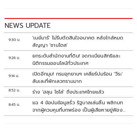
o
Li
o
n
k
k
NEWS UPDATE
'เนย์มาร์' ไม่รีบตัดสินใจอนาคต หลังใกล้หมด
9:30 น.
สัญญา 'ซานโตส'
ยกระดับสำนักงานที่ดิน! จดทะเบียนสิทธิและ
9:26 น.
นิติกรรมออนไลน์ทั่วประเทศ
เปิดอีกมุม! กรมอุทยานฯ เคลียร์ปมร้อน 'วีระ'
9:14 น.
สับเละที่พักเลวทรามมาก
8:52 น.
ร่าง 'ฮลุน โซโล่' ถึงประเทศไทยแล้ว
แฉ 4 ข้อปมข้อมูลรั่ว รัฐบาลเล่นลิ้น พลิกบท
8:45 น.
จากผู้ควบคุมที่บกพร่อง เป็นผู้เสียหายขู่ฟ้อง
คนเอาความจริงมาพูด