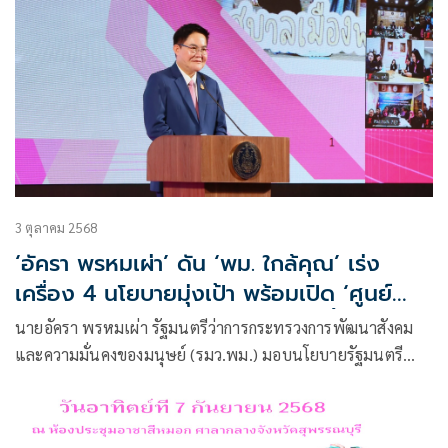
3 ตุลาคม 2568
‘อัครา พรหมเผ่า’ ดัน ‘พม. ใกล้คุณ’ เร่ง
เครื่อง 4 นโยบายมุ่งเป้า พร้อมเปิด ‘ศูนย์
พม. Restart’ ช่วยกลุ่มเปราะบาง ตั้งหลักได้
นายอัครา พรหมเผ่า รัฐมนตรีว่าการกระทรวงการพัฒนาสังคม
จริง ลดรายจ่าย-สร้างรายได้-จัดการหนี้
และความมั่นคงของมนุษย์ (รมว.พม.) มอบนโยบายรัฐมนตรี
ว่าการกระทรวงการพัฒนาสังคมและความมั่นคงของมนุษย์
ประจำปีงบประมาณ พ.ศ. 2569