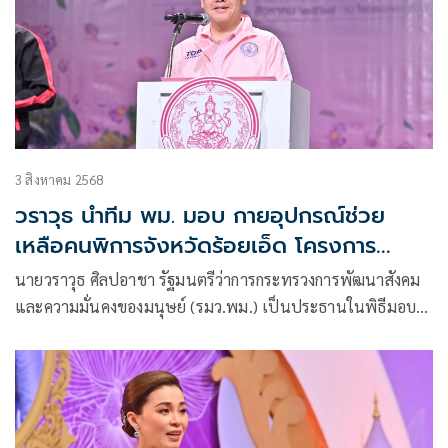
3 สิงหาคม 2568
วราวุธ นำทีม พม. มอบ กายอุปกรณ์ช่วย
เหลือคนพิการจังหวัดร้อยเอ็ด โครงการ
เฉลิมพระเกียรติพระบาทสมเด็จพระเจ้าอยู่หัว
นายวราวุธ ศิลปอาชา รัฐมนตรีว่าการกระทรวงการพัฒนาสังคม
และความมั่นคงของมนุษย์ (รมว.พม.) เป็นประธานในพิธีมอบ
กายอุปกรณ์สำหรับช่วยเหลือคนพิการจังหวัดร้อยเอ็ด
เฉลิมพระเกียรติพระบาทสมเด็จพระเจ้าอยู่หัว เนื่องในโอกาส
พระราชพิธีมหามงคลเฉลิมพระชนมพรรษา 6 รอบ 28
กรกฎาคม 2567