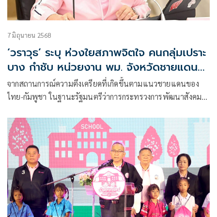
7 มิถุนายน 2568
‘วราวุธ’ ระบุ ห่วงใยสภาพจิตใจ คนกลุ่มเปราะ
บาง กำชับ หน่วยงาน พม. จังหวัดชายแดน
ไทย-กัมพูชา เข้ม แนวทางปฏิบัติงานของ
จากสถานการณ์ความตึงเครียดที่เกิดขึ้นตามแนวชายแดนของ
ศบปภ.
ไทย-กัมพูชา ในฐานะรัฐมนตรีว่าการกระทรวงการพัฒนาสังคม
และความมั่นคงของมนุษย์ ได้แจ้งไปยังปลัดกระทรวง พม. กำชับ
ไปยังเจ้าหน้าที่หน่วยงานในสังกัดกระทรวง พม. ที่ปฏิบัติงานอยู่
ในจังหวัดที่อยู่ติดชายแดนดังกล่าว ให้ปฏิบัติตามแนวทางปฏิบัติ
งานของศูนย์บริหารการดูแลกลุ่มเปราะบางจากภัยพิบัติ (ศบปภ.)
อย่างเข้มงวด เนื่องจากภัยอันเกิดจากความไม่สงบถือเป็นภัยพิบัติ
อย่างหนึ่ง