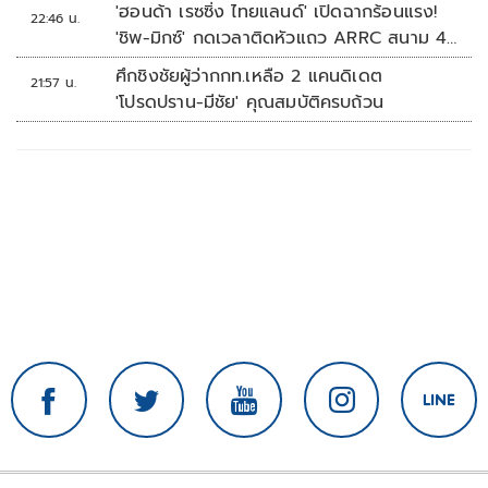
'ฮอนด้า เรซซิ่ง ไทยแลนด์' เปิดฉากร้อนแรง!
22:46 น.
'ชิพ-มิกซ์' กดเวลาติดหัวแถว ARRC สนาม 4
ที่มัลดาลิกา
ศึกชิงชัยผู้ว่ากกท.เหลือ 2 แคนดิเดต
21:57 น.
'โปรดปราน-มีชัย' คุณสมบัติครบถ้วน