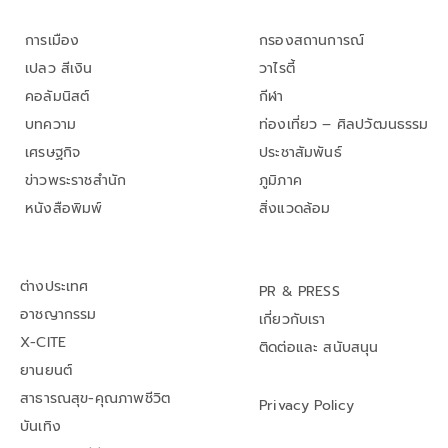
การเมือง
กรองสถานการณ์
เปลว สีเงิน
วาไรตี้
คอลัมนิสต์
กีฬา
บทความ
ท่องเที่ยว – ศิลปวัฒนธรรม
เศรษฐกิจ
ประชาสัมพันธ์
ข่าวพระราชสำนัก
ภูมิภาค
หนังสือพิมพ์
สิ่งแวดล้อม
ต่างประเทศ
PR & PRESS
อาชญากรรม
เกี่ยวกับเรา
X-CITE
ติดต่อและ สนับสนุน
ยานยนต์
สาธารณสุข-คุณภาพชีวิต
Privacy Policy
บันเทิง