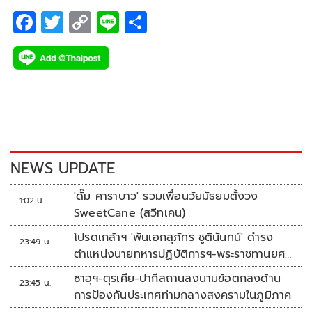
F
T
C
Li
S
ac
wi
o
n
h
e
tt
p
e
ar
b
er
y
e
o
Li
o
n
k
k
NEWS UPDATE
'ดั๊ม คาราบาว' รวมเพื่อนวัยมัธยมตั้งวง
1:02 น.
SweetCane (สวีทเคน)
โปรดเกล้าฯ 'พันเอกสุภัทร ชูตินันทน์' ดำรง
23:49 น.
ตำแหน่งนายทหารปฏิบัติการฯ-พระราชทานยศ
'พลตรี'
ซาอุฯ-ตุรเคีย-ปากีสถานลงนามข้อตกลงด้าน
23:45 น.
การป้องกันประเทศท่ามกลางสงครามในภูมิภาค