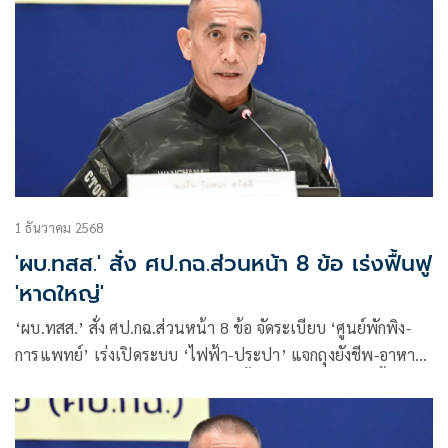
1 ธันวาคม 2568
'ผบ.ทสส.' สั่ง ศป.กฉ.ส่วนหน้า 8 ข้อ เร่งฟื้นฟู
'หาดใหญ่'
‘ผบ.ทสส.’ สั่ง ศป.กฉ.ส่วนหน้า 8 ข้อ จัดระเบียบ ‘ศูนย์พักพิง-
การแพทย์’ เร่งเปิดระบบ ‘ไฟฟ้า-ประปา’ แจกถุงยังชีพ-อาหาร
มาตรการ รปภ. เก็บกู้ร่างผู้เสียชีวิต ตั้งจุดรวบรวมขยะ 4 พื้นที่
ย้ายยานพาหนะกีดขวาง