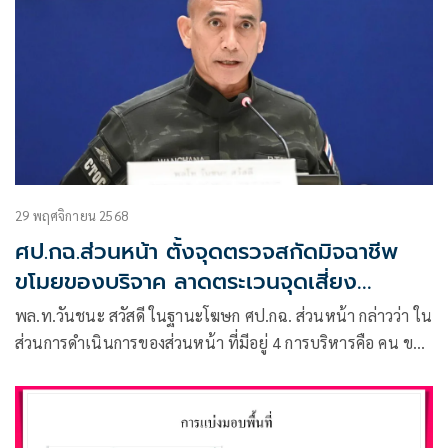
29 พฤศจิกายน 2568
ศป.กฉ.ส่วนหน้า ตั้งจุดตรวจสกัดมิจฉาชีพ
ขโมยของบริจาค ลาดตระเวนจุดเสี่ยง
อาชญากรรม
พล.ท.วันชนะ​ สวัสดี ในฐานะโฆษก ศป.กฉ. ส่วนหน้า กล่าวว่า​ ใน
ส่วนการดำเนินการของส่วนหน้า ที่มีอยู่ 4 การบริหารคือ​ คน ของ​
น้ำ และข่าว​ โดยปัจจุบัน​เป็นการปรับเฟสจากน้ำท่วมวิกฤตเข้าสู่
เฟสการฟื้นฟู ซึ่งขณะนี้น้ำ ไฟ และสัญญาณโทรศัพท์​เข้าถึง​
85%