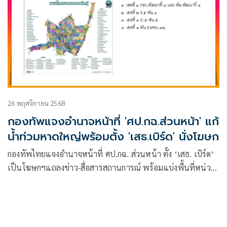
26 พฤศจิกายน 2568
กองทัพแจงอำนาจหน้าที่ 'ศป.กฉ.ส่วนหน้า' แก้
น้ำท่วมหาดใหญ่พร้อมตั้ง 'เสธ.เบิร์ด' นั่งโฆษก
กองทัพไทยแจงอำนาจหน้าที่ ศป.กฉ. ส่วนหน้า ตั้ง ‘เสธ. เบิร์ด’
เป็นโฆษกฯแถลงข่าว-สื่อสารสถานการณ์ พร้อมแบ่งพื้นที่หน่วย
ทหารรับผิดชอบ 4 เขต