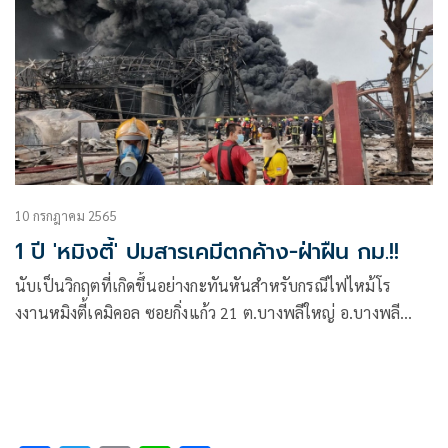
10 กรกฎาคม 2565
1 ปี 'หมิงตี้' ปมสารเคมีตกค้าง-ฝ่าฝืน กม.!!
นับเป็นวิกฤตที่เกิดขึ้นอย่างกะทันหันสำหรับกรณีไฟไหม้โร
งงานหมิงตี้เคมิคอล ซอยกิ่งแก้ว 21 ต.บางพลีใหญ่ อ.บางพลี
จ.สมุทราปราการ ช่วงเช้ามืดวันที่ 5 กรกฎาคม 2564 ทำให้มีคน
ตายและบาดเจ็บจำนวนมาก