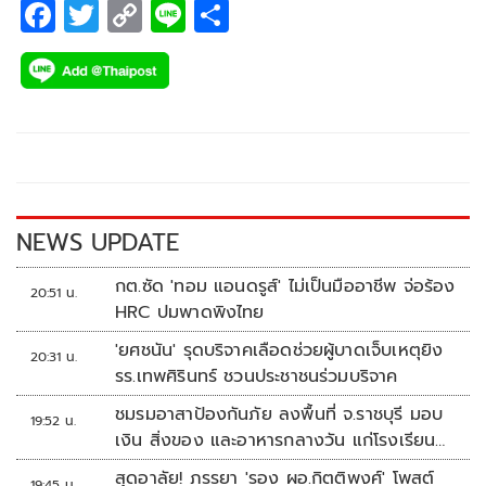
F
T
C
Li
S
ac
wi
o
n
h
e
tt
p
e
ar
b
er
y
e
o
Li
o
n
k
k
NEWS UPDATE
กต.ซัด 'ทอม แอนดรูส์' ไม่เป็นมืออาชีพ จ่อร้อง
20:51 น.
HRC ปมพาดพิงไทย
'ยศชนัน' รุดบริจาคเลือดช่วยผู้บาดเจ็บเหตุยิง
20:31 น.
รร.เทพศิรินทร์ ชวนประชาชนร่วมบริจาค
ชมรมอาสาป้องกันภัย ลงพื้นที่ จ.ราชบุรี มอบ
19:52 น.
เงิน สิ่งของ และอาหารกลางวัน แก่โรงเรียน
บ้านหนองน้ำใส
สุดอาลัย! ภรรยา 'รอง ผอ.กิตติพงศ์' โพสต์
19:45 น.