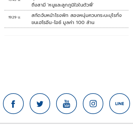
ถึงสามี 'หนูและลูกภูมิใจในตัวพี่'
สกัดจับหน้าโรงพัก สองหนุ่มควบกระบะบุโรทั่ง
19:29 น.
ขนเฮโรอีน-ไอซ์ มูลค่า 100 ล้าน