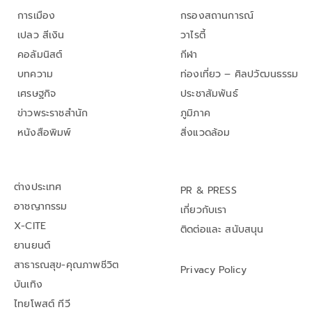
การเมือง
กรองสถานการณ์
เปลว สีเงิน
วาไรตี้
คอลัมนิสต์
กีฬา
บทความ
ท่องเที่ยว – ศิลปวัฒนธรรม
เศรษฐกิจ
ประชาสัมพันธ์
ข่าวพระราชสำนัก
ภูมิภาค
หนังสือพิมพ์
สิ่งแวดล้อม
ต่างประเทศ
PR & PRESS
อาชญากรรม
เกี่ยวกับเรา
X-CITE
ติดต่อและ สนับสนุน
ยานยนต์
สาธารณสุข-คุณภาพชีวิต
Privacy Policy
บันเทิง
ไทยโพสต์ ทีวี