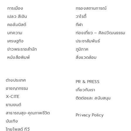
การเมือง
กรองสถานการณ์
เปลว สีเงิน
วาไรตี้
คอลัมนิสต์
กีฬา
บทความ
ท่องเที่ยว – ศิลปวัฒนธรรม
เศรษฐกิจ
ประชาสัมพันธ์
ข่าวพระราชสำนัก
ภูมิภาค
หนังสือพิมพ์
สิ่งแวดล้อม
ต่างประเทศ
PR & PRESS
อาชญากรรม
เกี่ยวกับเรา
X-CITE
ติดต่อและ สนับสนุน
ยานยนต์
สาธารณสุข-คุณภาพชีวิต
Privacy Policy
บันเทิง
ไทยโพสต์ ทีวี