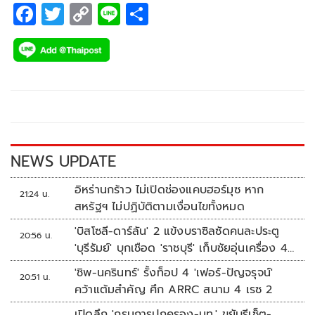
F
T
C
Li
S
ac
wi
o
n
h
e
tt
p
e
ar
b
er
y
e
o
Li
o
n
k
k
NEWS UPDATE
อิหร่านกร้าว ไม่เปิดช่องแคบฮอร์มุซ หาก
21:24 น.
สหรัฐฯ ไม่ปฏิบัติตามเงื่อนไขทั้งหมด
'บิสโซลี-ดาร์ลัน' 2 แข้งบราซิลซัดคนละประตู
20:56 น.
'บุรีรัมย์' บุกเชือด 'ราชบุรี' เก็บชัยอุ่นเครื่อง 4
นัดรวด
'ชิพ-นครินทร์' รั้งท็อป 4 'เฟอร์-ปัญจรุจน์'
20:51 น.
คว้าแต้มสำคัญ ศึก ARRC สนาม 4 เรซ 2
เปิดลึก 'กรมการปกครอง-มท.' ขยับรีเซ็ต-