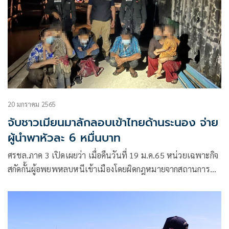
20 มกราคม 2565
จับชาวเมียนมาลักลอบเข้าไทยด้านระนอง จ่าย
ผู้นำพาหัวละ 6 หมื่นบาท
ศรชล.ภาค 3 เปิดเผยว่า เมื่อคืนวันที่ 19 ม.ค.65 หน่วยเฉพาะกิจ
สกัดกั้นผู้อพยพหลบหนีเข้าเมืองโดยผิดกฎหมายจากสถานการณ์
การแพร่ระบาดของ COVID – 19 ศรชล.ภาค 3
(นก.สอค.ศรชล.ภาค 3)