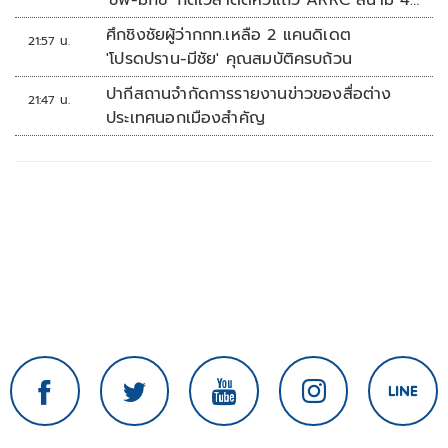
'ชิพ-มิกซ์' กดเวลาติดหัวแถว ARRC สนาม 4
ที่มัลดาลิกา
ศึกชิงชัยผู้ว่ากกท.เหลือ 2 แคนดิเดต
21:57 น.
'โปรดปราน-มีชัย' คุณสมบัติครบถ้วน
ปากีสถานจำกัดการรายงานข่าวของสื่อต่าง
21:47 น.
ประเทศนอกเมืองสำคัญ