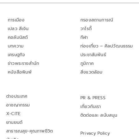
การเมือง
กรองสถานการณ์
เปลว สีเงิน
วาไรตี้
คอลัมนิสต์
กีฬา
บทความ
ท่องเที่ยว – ศิลปวัฒนธรรม
เศรษฐกิจ
ประชาสัมพันธ์
ข่าวพระราชสำนัก
ภูมิภาค
หนังสือพิมพ์
สิ่งแวดล้อม
ต่างประเทศ
PR & PRESS
อาชญากรรม
เกี่ยวกับเรา
X-CITE
ติดต่อและ สนับสนุน
ยานยนต์
สาธารณสุข-คุณภาพชีวิต
Privacy Policy