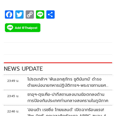
F
T
C
Li
S
ac
wi
o
n
h
e
tt
p
e
ar
b
er
y
e
o
Li
o
n
k
k
NEWS UPDATE
โปรดเกล้าฯ 'พันเอกสุภัทร ชูตินันทน์' ดำรง
23:49 น.
ตำแหน่งนายทหารปฏิบัติการฯ-พระราชทานยศ
'พลตรี'
ซาอุฯ-ตุรเคีย-ปากีสถานลงนามข้อตกลงด้าน
23:45 น.
การป้องกันประเทศท่ามกลางสงครามในภูมิภาค
'ฮอนด้า เรซซิ่ง ไทยแลนด์' เปิดฉากร้อนแรง!
22:46 น.