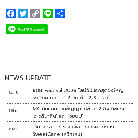
F
T
C
Li
S
ac
wi
o
n
h
e
tt
p
e
ar
b
er
y
e
o
Li
o
n
k
k
NEWS UPDATE
808 Festival 2026 ไลน์อัปแรกสุดยิ่งใหญ่
1:24 น.
ระเบิดความมันส์ 2 วันเต็ม 2-3 ต.ค.นี้
M4 คัมแบคตามสัญญา! ปล่อย 2 ซิงเกิลแรก
1:16 น.
'อะดรีนาลีน' และ 'ชอบU'
'ดั๊ม คาราบาว' รวมเพื่อนวัยมัธยมตั้งวง
1:02 น.
SweetCane (สวีทเคน)