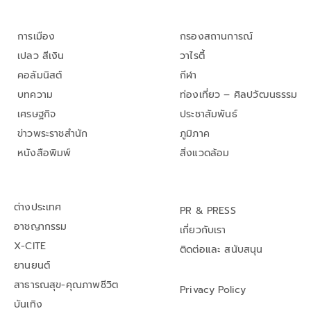
การเมือง
กรองสถานการณ์
เปลว สีเงิน
วาไรตี้
คอลัมนิสต์
กีฬา
บทความ
ท่องเที่ยว – ศิลปวัฒนธรรม
เศรษฐกิจ
ประชาสัมพันธ์
ข่าวพระราชสำนัก
ภูมิภาค
หนังสือพิมพ์
สิ่งแวดล้อม
ต่างประเทศ
PR & PRESS
อาชญากรรม
เกี่ยวกับเรา
X-CITE
ติดต่อและ สนับสนุน
ยานยนต์
สาธารณสุข-คุณภาพชีวิต
Privacy Policy
บันเทิง