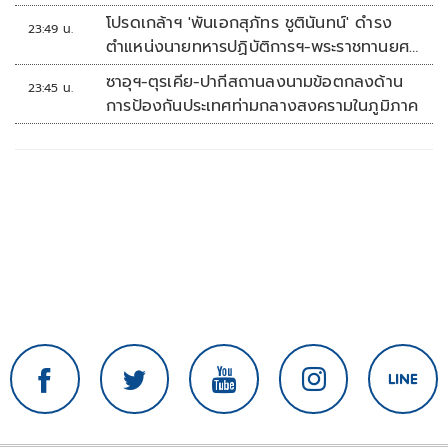
โปรดเกล้าฯ 'พันเอกสุภัทร ชูตินันทน์' ดำรง
23:49 น.
ตำแหน่งนายทหารปฏิบัติการฯ-พระราชทานยศ
'พลตรี'
ซาอุฯ-ตุรเคีย-ปากีสถานลงนามข้อตกลงด้าน
23:45 น.
การป้องกันประเทศท่ามกลางสงครามในภูมิภาค