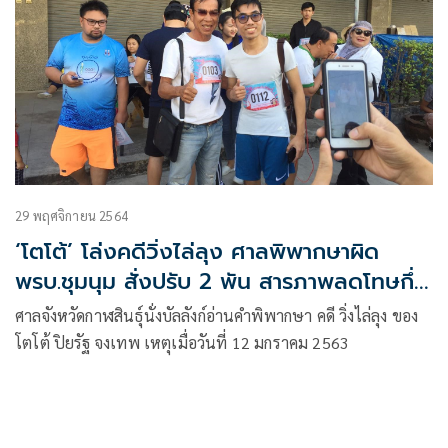
29 พฤศจิกายน 2564
‘โตโต้’ โล่งคดีวิ่งไล่ลุง ศาลพิพากษาผิด
พรบ.ชุมนุม สั่งปรับ 2 พัน สารภาพลดโทษกึ่ง
หนึ่ง
ศาลจังหวัดกาฬสินธุ์นั่งบัลลังก์อ่านคำพิพากษา คดี วิ่งไล่ลุง ของ
โตโต้ ปิยรัฐ จงเทพ เหตุเมื่อวันที่ 12 มกราคม 2563