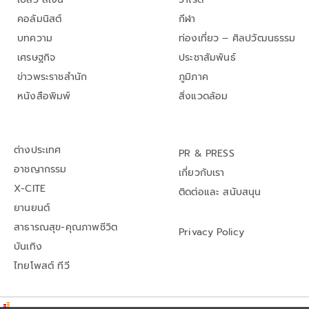
คอลัมนิสต์
กีฬา
บทความ
ท่องเที่ยว – ศิลปวัฒนธรรม
เศรษฐกิจ
ประชาสัมพันธ์
ข่าวพระราชสำนัก
ภูมิภาค
หนังสือพิมพ์
สิ่งแวดล้อม
ต่างประเทศ
PR & PRESS
อาชญากรรม
เกี่ยวกับเรา
X-CITE
ติดต่อและ สนับสนุน
ยานยนต์
สาธารณสุข-คุณภาพชีวิต
Privacy Policy
บันเทิง
ไทยโพสต์ ทีวี