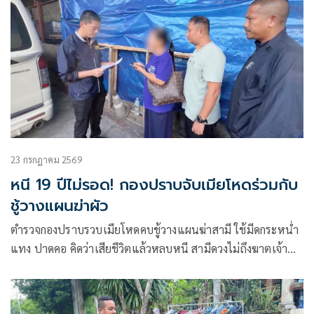
23 กรกฎาคม 2569
หนี 19 ปีไม่รอด! กองปราบจับเมียโหดร่วมกับ
ชู้วางแผนฆ่าผัว
ตำรวจกองปราบรวบเมียโหดคบชู้วางแผนฆ่าสามี ใช้มีดกระหน่ำ
แทง ปาดคอ คิดว่าเสียชีวิตแล้วหลบหนี สามีดวงไม่ถึงฆาตเจ้า
หน้าที่เร่งกู้ชีพ ติดตามนานกว่า 19 ปี ไม่รอดปฏิเสธร่วมฆ่าผัว