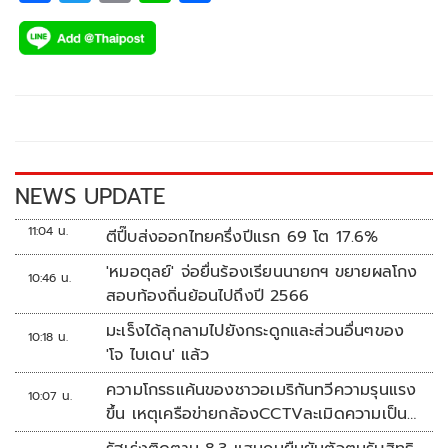
ac
wi
o
n
h
e
tt
p
e
ar
b
er
y
e
o
Li
o
n
k
k
NEWS UPDATE
11:04 น.
ตีปี๊บส่งออกไทยครึ่งปีแรก 69 โต 17.6%
'หมอตุลย์' จ่อยื่นร้องเรียนนายกฯ ขยายผลโกง
10:46 น.
สอบท้องถิ่นย้อนไปถึงปี 2566
มะเร็งได้ลุกลามไปยังกระดูกและส่วนอื่นๆของ
10:18 น.
'โจ ไบเดน' แล้ว
ความโกรธแค้นของชาวอเมริกันทวีความรุนแรง
10:07 น.
ขึ้น เหตุเครือข่ายกล้องCCTVละเมิดความเป็น
ส่วนตัว