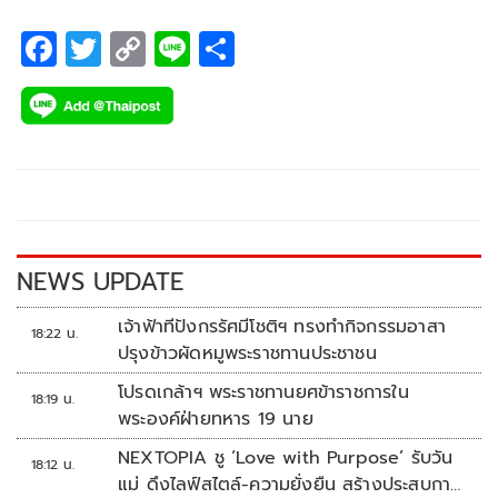
F
T
C
Li
S
ac
wi
o
n
h
e
tt
p
e
ar
b
er
y
e
o
Li
o
n
k
k
NEWS UPDATE
เจ้าฟ้าทีปังกรรัศมีโชติฯ ทรงทำกิจกรรมอาสา
18:22 น.
ปรุงข้าวผัดหมูพระราชทานประชาชน
โปรดเกล้าฯ พระราชทานยศข้าราชการใน
18:19 น.
พระองค์ฝ่ายทหาร 19 นาย
NEXTOPIA ชู ‘Love with Purpose’ รับวัน
18:12 น.
แม่ ดึงไลฟ์สไตล์-ความยั่งยืน สร้างประสบกา