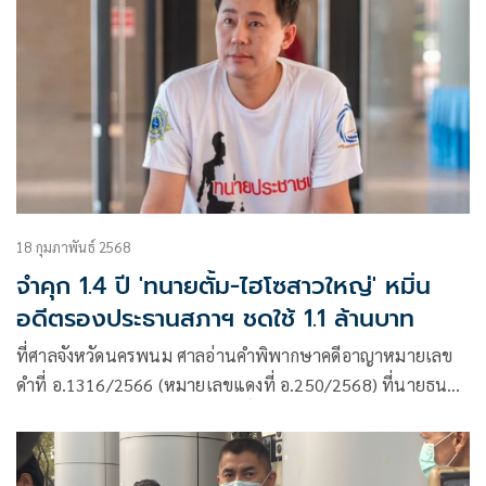
18 กุมภาพันธ์ 2568
จำคุก 1.4 ปี 'ทนายตั้ม-ไฮโซสาวใหญ่' หมิ่น
อดีตรองประธานสภาฯ ชดใช้ 1.1 ล้านบาท
ที่ศาลจังหวัดนครพนม ศาลอ่านคำพิพากษาคดีอาญาหมายเลข
ดำที่ อ.1316/2566 (หมายเลขแดงที่ อ.250/2568) ที่นายธน
บวร ศิริคุณากรกุล นายศุภชัย โพธิ์สุ อดีตรองประธานสภาผู้แทน
ราษฎร