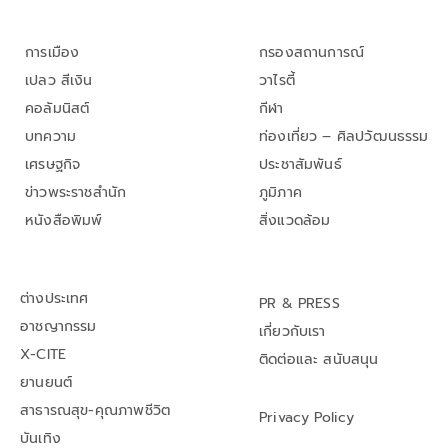
การเมือง
กรองสถานการณ์
เปลว สีเงิน
วาไรตี้
คอลัมนิสต์
กีฬา
บทความ
ท่องเที่ยว – ศิลปวัฒนธรรม
เศรษฐกิจ
ประชาสัมพันธ์
ข่าวพระราชสำนัก
ภูมิภาค
หนังสือพิมพ์
สิ่งแวดล้อม
ต่างประเทศ
PR & PRESS
อาชญากรรม
เกี่ยวกับเรา
X-CITE
ติดต่อและ สนับสนุน
ยานยนต์
สาธารณสุข-คุณภาพชีวิต
Privacy Policy
บันเทิง