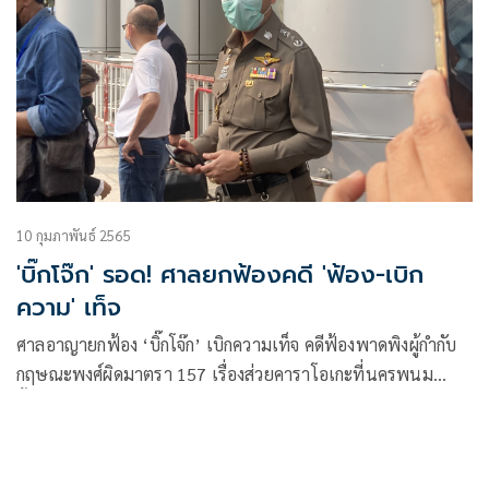
10 กุมภาพันธ์ 2565
'บิ๊กโจ๊ก' รอด! ศาลยกฟ้องคดี 'ฟ้อง-เบิก
ความ' เท็จ
ศาลอาญายกฟ้อง ‘บิ๊กโจ๊ก’ เบิกความเท็จ คดีฟ้องพาดพิงผู้กำกับ
กฤษณะพงศ์ผิดมาตรา 157 เรื่องส่วยคาราโอเกะที่นครพนม
ตั้งแต่ปี 2554