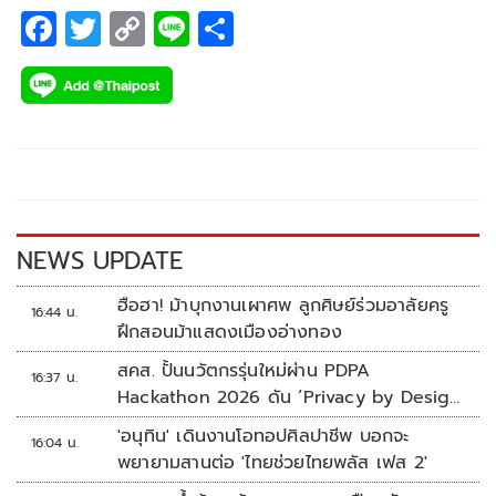
F
T
C
Li
S
ac
wi
o
n
h
e
tt
p
e
ar
b
er
y
e
o
Li
o
n
k
k
NEWS UPDATE
ฮือฮา! ม้าบุกงานเผาศพ ลูกศิษย์ร่วมอาลัยครู
16:44 น.
ฝึกสอนม้าแสดงเมืองอ่างทอง
สคส. ปั้นนวัตกรรุ่นใหม่ผ่าน PDPA
16:37 น.
Hackathon 2026 ดัน ‘Privacy by Design
for all’ สู่โซลูชันคุ้มครองข้อมูลส่วนบุคคลที่
'อนุทิน' เดินงานโอทอปศิลปาชีพ บอกจะ
16:04 น.
ใช้ได้จริง
พยายามสานต่อ 'ไทยช่วยไทยพลัส เฟส 2'