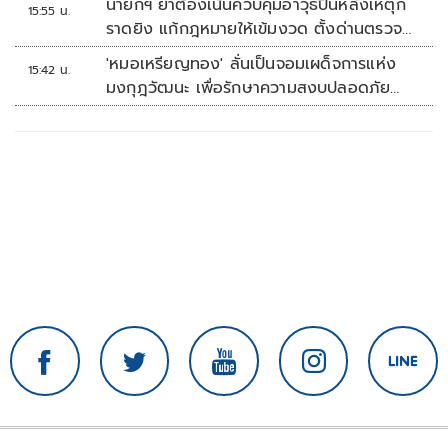
นายกฯ ย้ำต้องเน้นควบคุมอาวุธปืนหลังเหตุก
15:55 น.
ราดยิง แก้กฎหมายให้เข้มงวด ตั้งด่านตรวจ
เพิ่ม
'หมอเหรียญทอง' ลั่นเป็นจอมเผด็จการแห่ง
15:42 น.
มงกุฎวัฒนะ เพื่อรักษาความสงบปลอดภัย
ภายในรพ.