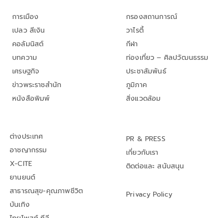
การเมือง
กรองสถานการณ์
เปลว สีเงิน
วาไรตี้
คอลัมนิสต์
กีฬา
บทความ
ท่องเที่ยว – ศิลปวัฒนธรรม
เศรษฐกิจ
ประชาสัมพันธ์
ข่าวพระราชสำนัก
ภูมิภาค
หนังสือพิมพ์
สิ่งแวดล้อม
ต่างประเทศ
PR & PRESS
อาชญากรรม
เกี่ยวกับเรา
X-CITE
ติดต่อและ สนับสนุน
ยานยนต์
สาธารณสุข-คุณภาพชีวิต
Privacy Policy
บันเทิง