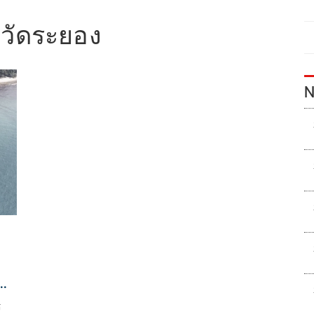
วัดระยอง
N
ร