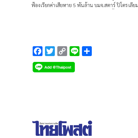
ฟ้องเรียกค่าเสียหาย 5 พันล้าน บมจ.สตาร์ ปิโตรเลียม
ไฟน์นิ่ง ทำน้ำมันรั่วหาดเเม่รำพึง ปี 65 ชี้ไม่มีพยานห
ฐานความเสียหายขาดรายได้ ตามความจริงพิสูจน์
F
T
C
Li
S
ac
wi
o
n
h
e
tt
p
e
ar
b
er
y
e
o
Li
o
n
k
k