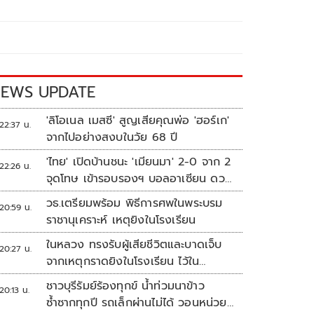
EWS UPDATE
'ลิโอเนล เมสซี' สูญเสียคุณพ่อ 'ฮอร์เก'
22:37 น.
จากไปอย่างสงบในวัย 68 ปี
'ไทย' เปิดบ้านชนะ 'เมียนมา' 2-0 จาก 2
22:26 น.
จุดโทษ เข้ารอบรองฯ บอลอาเซียน ดวล
'สิงคโปร์'
วธ.เตรียมพร้อม พิธีการศพในพระบรม
20:59 น.
ราชานุเคราะห์ เหตุยิงในโรงเรียน
ในหลวง ทรงรับผู้เสียชีวิตและบาดเจ็บ
20:27 น.
จากเหตุกราดยิงในโรงเรียน ไว้ใน
พระบรมราชานุเคราะห์
ชาวบุรีรัมย์ร้องทุกข์ น้ำท่วมนาข้าว
20:13 น.
ซ้ำซากทุกปี รถเล็กผ่านไม่ได้ วอนหน่วย