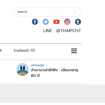
LINE : @THAIPOST
พ์
ไทยโพสต์ ทีวี
มองมุมสูง
จำเขามาเล่าให้ฟัง : เมื่อเราอายุ
80 ปี