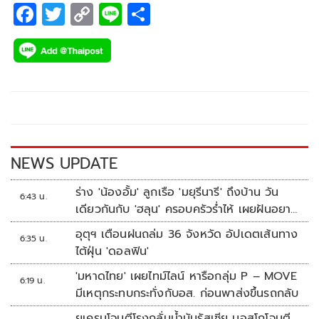
F
T
C
Li
S
ac
wi
o
n
h
e
tt
p
e
ar
b
er
y
e
o
Li
o
n
k
k
NEWS UPDATE
ร่าง 'น้องอั้ม' ลูกเรือ 'มยุรีนารี' ถึงบ้าน วัน
6:43 น.
เดียวกันกับ 'ฮลุน' ครอบครัวร่ำไห้ เผยฝันอยาก
เป็นทหารเรือ
อุตุฯ เตือนฝนถล่ม 36 จังหวัด อัปเดตเส้นทาง
6:35 น.
ไต้ฝุ่น 'ดอลฟิน'
'มหาดไทย' เผยไทม์ไลน์ หารือกลุ่ม P – MOVE
6:19 น.
มีเหตุกระทบกระทั่งกับอส. ก่อนพาส่งขึ้นรถกลับ
ยูเครนโจมตีโรงกลั่นน้ำมันรัสเซีย มอสโกโจมตี