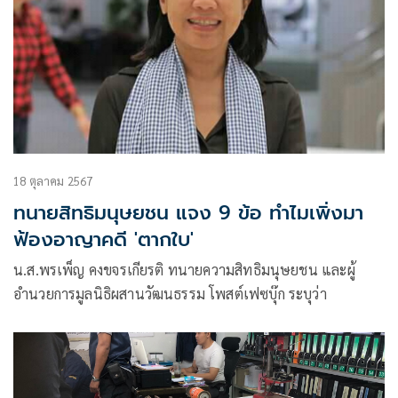
18 ตุลาคม 2567
ทนายสิทธิมนุษยชน แจง 9 ข้อ ทำไมเพิ่งมา
ฟ้องอาญาคดี 'ตากใบ'
น.ส.พรเพ็ญ คงขจรเกียรติ ทนายความสิทธิมนุษยชน และผู้
อำนวยการมูลนิธิผสานวัฒนธรรม โพสต์เฟซบุ๊ก ระบุว่า