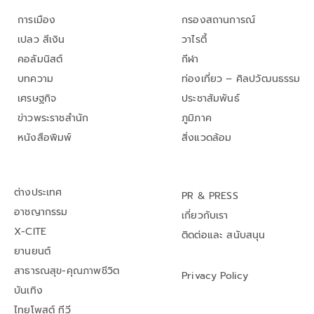
การเมือง
กรองสถานการณ์
เปลว สีเงิน
วาไรตี้
คอลัมนิสต์
กีฬา
บทความ
ท่องเที่ยว – ศิลปวัฒนธรรม
เศรษฐกิจ
ประชาสัมพันธ์
ข่าวพระราชสำนัก
ภูมิภาค
หนังสือพิมพ์
สิ่งแวดล้อม
ต่างประเทศ
PR & PRESS
อาชญากรรม
เกี่ยวกับเรา
X-CITE
ติดต่อและ สนับสนุน
ยานยนต์
สาธารณสุข-คุณภาพชีวิต
Privacy Policy
บันเทิง
ไทยโพสต์ ทีวี