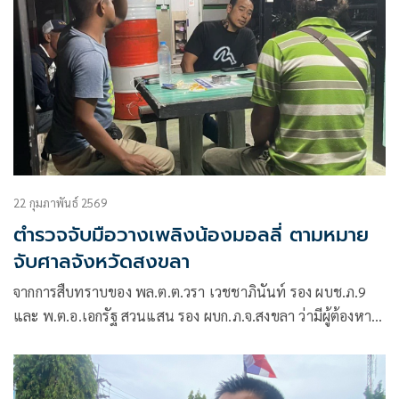
22 กุมภาพันธ์ 2569
ตำรวจจับมือวางเพลิงน้องมอลลี่ ตามหมาย
จับศาลจังหวัดสงขลา
จากการสืบทราบของ พล.ต.ต.วรา เวชชาภินันท์ รอง ผบช.ภ.9
และ พ.ต.อ.เอกรัฐ สวนแสน รอง ผบก.ภ.จ.สงขลา ว่ามีผู้ต้องหาที่
หลบหนีหมายศาลจังวัดสงขลา ที่ จ.114 / 69