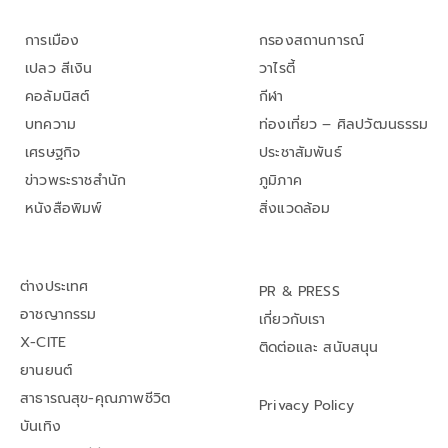
การเมือง
กรองสถานการณ์
เปลว สีเงิน
วาไรตี้
คอลัมนิสต์
กีฬา
บทความ
ท่องเที่ยว – ศิลปวัฒนธรรม
เศรษฐกิจ
ประชาสัมพันธ์
ข่าวพระราชสำนัก
ภูมิภาค
หนังสือพิมพ์
สิ่งแวดล้อม
ต่างประเทศ
PR & PRESS
อาชญากรรม
เกี่ยวกับเรา
X-CITE
ติดต่อและ สนับสนุน
ยานยนต์
สาธารณสุข-คุณภาพชีวิต
Privacy Policy
บันเทิง