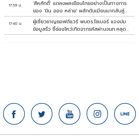
คัพ สนาม 3
'สีหศักดิ์' แถลงผลเยือนไทยอย่างเป็นทางการ
17:59 น.
ของ 'มิน ออง หล่าย' ผลักดันเมียนมากลับสู่
อาเซียน
ผู้เชี่ยวชาญซอฟต์แวร์ พบตร.ไซเบอร์ แจงปม
17:40 น.
ข้อมูลรั่ว ชี้ช่องโหว่เกิดจากรหัสผ่านจนท.หลุด
ไม่ใช่ถูกแฮกระบบ