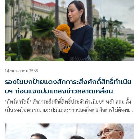
14 พฤษภาคม 2569
รองโฆษกป้ายแดงสักการะสิ่งศักดิ์สิทธิ์ทำเนีย
บฯ ก่อนแจงปมแถลงข่าวคลาดเคลื่อน
‘ภัทร์ดารัสมิ์’ สักการะสิ่งศักดิ์สิทธิ์ประจำทำเนียบฯ หลัง ครม.ตั้ง
เป็นรองโฆษก รบ. แจงปมแถลงข่าวปลดล็อก 8 กิจการไม่ต้องขอ
อนุญาต พาดหัวคลาดเคลื่อน สื่อความหมายไม่ครบ ยันไม่มีใบสั่ง
การเมือง