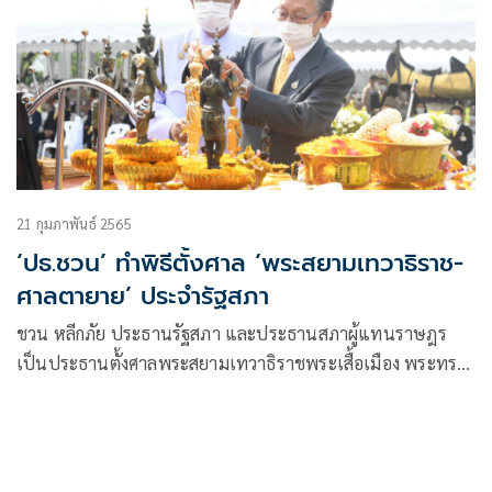
21 กุมภาพันธ์ 2565
‘ปธ.ชวน’ ทำพิธีตั้งศาล ‘พระสยามเทวาธิราช-
ศาลตายาย’ ประจำรัฐสภา
ชวน หลีกภัย ประธานรัฐสภา และประธานสภาผู้แทนราษฎร
เป็นประธานตั้งศาลพระสยามเทวาธิราชพระเสื้อเมือง พระทรง
เมือง พระภูมิชัยมงคล และศาลตายาย ประจำรัฐสภา