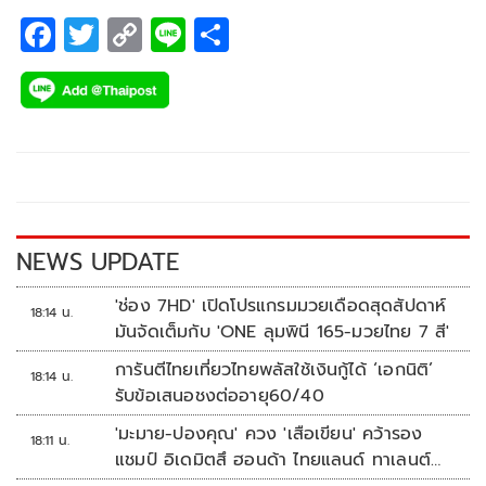
F
T
C
Li
S
ac
wi
o
n
h
e
tt
p
e
ar
b
er
y
e
o
Li
o
n
k
k
NEWS UPDATE
'ช่อง 7HD' เปิดโปรแกรมมวยเดือดสุดสัปดาห์
18:14 น.
มันจัดเต็มกับ 'ONE ลุมพินี 165-มวยไทย 7 สี'
การันตีไทยเที่ยวไทยพลัสใช้เงินกู้ได้ ‘เอกนิติ’
18:14 น.
รับข้อเสนอชงต่ออายุ60/40
'มะมาย-ปองคุณ' ควง 'เสือเขียน' คว้ารอง
18:11 น.
แชมป์ อิเดมิตสึ ฮอนด้า ไทยแลนด์ ทาเลนต์