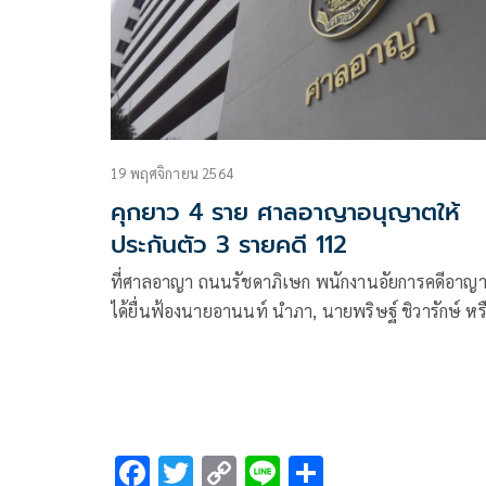
19 พฤศจิกายน 2564
คุกยาว 4 ราย ศาลอาญาอนุญาตให้
ประกันตัว 3 รายคดี 112
ที่ศาลอาญา ถนนรัชดาภิเษก พนักงานอัยการคดีอาญา
ได้ยื่นฟ้องนายอานนท์ นำภา, นายพริษฐ์ ชิวารักษ์ หร
เพนกวิน, นายชินวัตร จันทร์กระจ่าง หรือ ไบรท์, นา
นุพงศ์ จาดนอก หรือไมค์, น.ส.ปนัสยา สิทธิจิรวัฒนกุล
F
T
C
Li
S