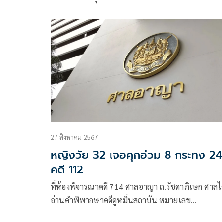
วิชญ์’ อาจารย์นิด้า จากกรณีโพสต์พาดพิงการเดินทา
ต่างประเทศ แต่ไม่สามารถอ่านคำพิพากษาได้ เนื่อง
โจทก์ยังไม่ชำระค่าธรรมเนียมขึ้นศาลตามคำสั่งศาล
อุทธรณ์
27 สิงหาคม 2567
หญิงวัย 32 เจอคุกอ่วม 8 กระทง 24 ปี
คดี 112
ที่ห้องพิจารณาคดี 714 ศาลอาญา ถ.รัชดาภิเษก ศาลไ
อ่านคำพิพากษาคดีดูหมิ่นสถาบัน หมายเลข
ดำอ.1262/2566 ที่พนักงานอัยการคดีอาญา