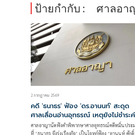
ป้ายกำกับ :
ศาลอา
2 กรกฎาคม 2569
คดี 'ธนาธร' ฟ้อง 'ดร.อานนท์' สะดุด
ศาลเลื่อนอ่านอุทธรณ์ เหตุยังไม่ชำระค่
ศาล
ศาลอาญานัดฟังคำพิพากษาศาลอุทธรณ์คดีหมิ่นประ
ที่ ‘ธนาธร จึงรุ่งเรืองกิจ’ เป็นโจทก์ฟ้อง ‘อานนท์ ศักดิ