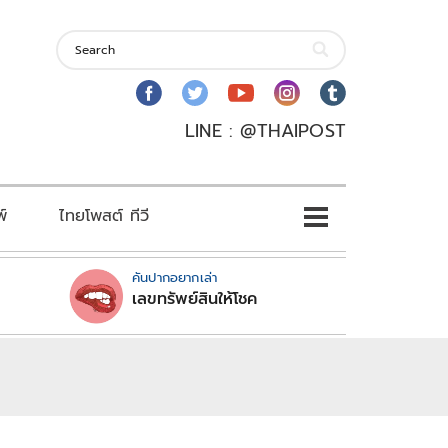
LINE : @THAIPOST
พ์
ไทยโพสต์ ทีวี
คันปากอยากเล่า
เลขทรัพย์สินให้โชค