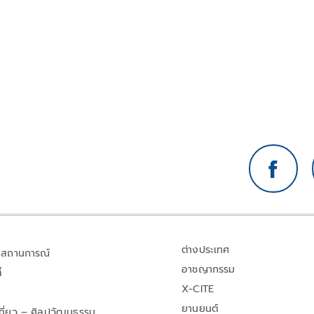
ต่างประเทศ
สถานการณ์
อาชญากรรม
้
X-CITE
ยานยนต์
เที่ยว – ศิลปวัฒนธรรม