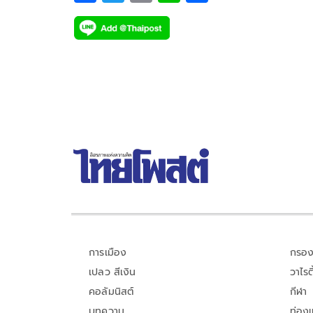
ac
wi
o
n
h
e
tt
p
e
ar
b
er
y
e
o
Li
o
n
k
k
การเมือง
กรอง
เปลว สีเงิน
วาไรตี
คอลัมนิสต์
กีฬา
บทความ
ท่อง