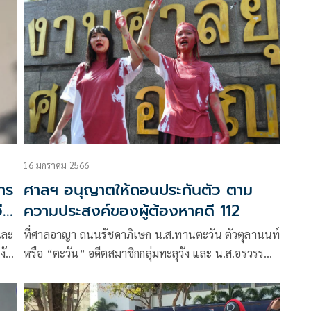
16 มกราคม 2566
าร
ศาลฯ อนุญาตให้ถอนประกันตัว ตาม
่า
ความประสงค์ของผู้ต้องหาคดี 112
และ
ที่ศาลอาญา ถนนรัชดาภิเษก น.ส.ทานตะวัน ตัวตุลานนท์
งับ
หรือ “ตะวัน” อดีตสมาชิกกลุ่มทะลุวัง และ น.ส.อรวรรณ
หรือ แบม ภู่พงษ์ นักกิจกรรมเคลื่อน