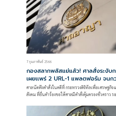
7 กุมภาพันธ์ 2566
กองสลากพลัสแย่แล้ว! ศาลสั่งระงับก
เผยเเพร่ 2 URL-1 แพลตฟอร์ม จนกว
จะมีคำสั่งอื่น
ศาลนัดฟังคำสั่งในคดีที่ กระทรวงดิจิทัลเพื่อเศรษฐกิจ
สังคม ที่ยื่นคำร้องขอให้ศาลมีคำสั่งคุ้มครองชั่วคราว ระ
การทำให้แพร่หลายซึ่ง