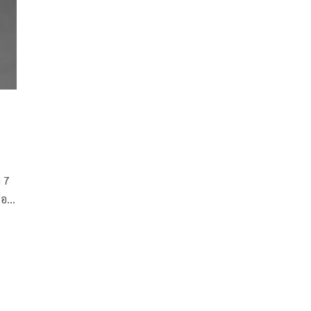
 7
ือ
ยภา