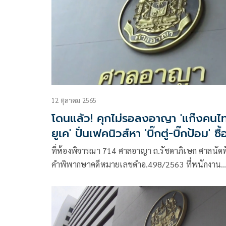
12 ตุลาคม 2565
โดนแล้ว! คุกไม่รอลงอาญา 'แก๊งคนไ
ยูเค' ปั่นเฟคนิวส์หา 'บิ๊กตู่-บิ๊กป้อม' ซื้
ดาวเทียม
ที่ห้องพิจารณา 714 ศาลอาญา ถ.รัชดาภิเษก ศาลนัดฟ
คำพิพากษาคดีหมายเลขดำอ.498/2563 ที่พนักงาน
อัยการฝ่ายคดีอาญา 6 เป็นโจทก์ฟ้อง