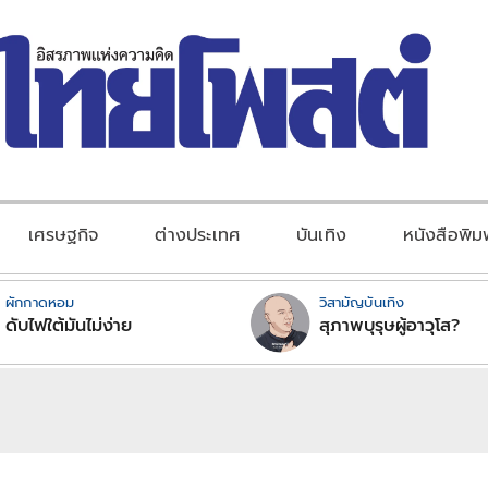
เศรษฐกิจ
ต่างประเทศ
บันเทิง
หนังสือพิม
ผักกาดหอม
วิสามัญบันเทิง
ดับไฟใต้มันไม่ง่าย
สุภาพบุรุษผู้อาวุโส?