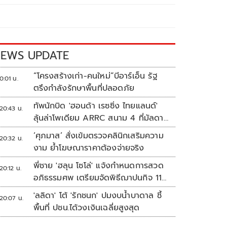
EWS UPDATE
“โครงสร้างเก่า-คนใหม่”บีอาร์เอ็น รัฐ
0:01 น.
ตรึงกำลังรักษาพื้นที่ปลอดภัย
ทัพนักบิด 'ฮอนด้า เรซซิ่ง ไทยแลนด์'
20:43 น.
ลุ้นล่าโพเดียม ARRC สนาม 4 ที่มัลดาลิ
กา
‘ศุภมาส’ สั่งเข้มตรวจคลินิกเสริมความ
20:32 น.
งาม ย้ำโฆษณาราคาต้องจ่ายจริง
พี่ชาย 'ฮลุน โซโล่' แจ้งกำหนดการสวด
20:12 น.
อภิธรรมศพ เตรียมจัดพิธีฌาปนกิจ 11
ส.ค.
'ลลิดา' โต้ 'รักชนก' ปมงบน้ำบาดาล ชี้
20:07 น.
พื้นที่ ปชน.ได้วงเงินเฉลี่ยสูงสุด