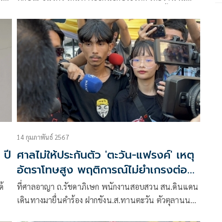
งไป
ประกันจำนวน 5 ล้านบาท ตามที่เสนอข่าวไปนั้น
จาก
14 กุมภาพันธ์ 2567
ศาลไม่ให้ประกันตัว 'ตะวัน-แฟรงค์' เหตุ
อัตราโทษสูง พฤติการณ์ไม่ยำเกรงต่อ
กฎหมาย
ด้
ที่ศาลอาญา ถ.รัชดาภิเษก พนักงานสอบสวน สน.ดินแดน
เดินทางมายื่นคำร้อง ฝากขังน.ส.ทานตะวัน ตัวตุลานนท์
อายุ 22ปี หรือตะวัน นักเคลื่อนไหวอิสระ แล