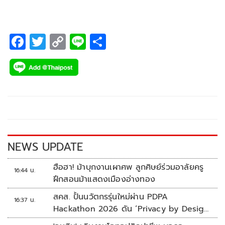
F
T
C
Li
S
ac
wi
o
n
h
e
tt
p
e
ar
b
er
y
e
o
Li
o
n
k
k
NEWS UPDATE
ฮือฮา! ม้าบุกงานเผาศพ ลูกศิษย์ร่วมอาลัยครู
16:44 น.
ฝึกสอนม้าแสดงเมืองอ่างทอง
สคส. ปั้นนวัตกรรุ่นใหม่ผ่าน PDPA
16:37 น.
Hackathon 2026 ดัน ‘Privacy by Design
for all’ สู่โซลูชันคุ้มครองข้อมูลส่วนบุคคลที่