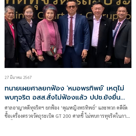
27 มีนาคม 2567
ทนายเผยศาลยกฟ้อง 'หมอพรทิพย์' เหตุไม่
พบทุจริต อสส.สั่งไม่ฟ้องแล้ว ปปช.ยังยื่น
ฟ้องเอง
ศาลอาญาคดีทุจริตฯ ยกฟ้อง ‘คุณหญิงพรทิพย์’ และพวก คดีจัด
ซื้อเครื่องตรวจวัตถุระเบิด GT 200 ศาลชี้ ไม่พบการทุจริตในการ
จัดซื้อ จัดจ้าง ทุกอย่างเป็นไปตามกฎระเบียบ ทนาย ซัด
ปปช.สร้างตราบาป อสส.สั่งไม่ฟ้องแล้ว ปปช.ยังยื่นฟ้องเองอีก