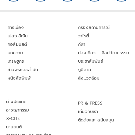
การเมือง
กรองสถานการณ์
เปลว สีเงิน
วาไรตี้
คอลัมนิสต์
กีฬา
บทความ
ท่องเที่ยว – ศิลปวัฒนธรรม
เศรษฐกิจ
ประชาสัมพันธ์
ข่าวพระราชสำนัก
ภูมิภาค
หนังสือพิมพ์
สิ่งแวดล้อม
ต่างประเทศ
PR & PRESS
อาชญากรรม
เกี่ยวกับเรา
X-CITE
ติดต่อและ สนับสนุน
ยานยนต์