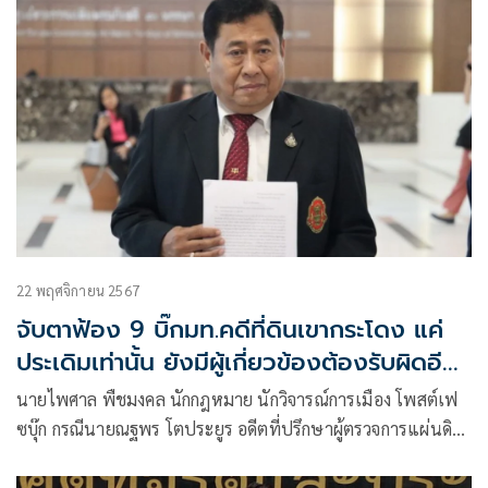
22 พฤศจิกายน 2567
จับตาฟ้อง 9 บิ๊กมท.คดีที่ดินเขากระโดง แค่
ประเดิมเท่านั้น ยังมีผู้เกี่ยวข้องต้องรับผิดอีก
มาก
นายไพศาล พืชมงคล นักกฎหมาย นักวิจารณ์การเมือง โพสต์เฟ
ซบุ๊ก กรณีนายณฐพร โตประยูร อดีตที่ปรึกษาผู้ตรวจการแผ่นดิน
ฟ้องข้าราชการ กระทรวงมหาดไทย รวม 9 คน ในคดีที่ดินเขา
กระโดง ต่อศาลอาญาทุจริตและประพฤติมิชอบกลาง ว่า