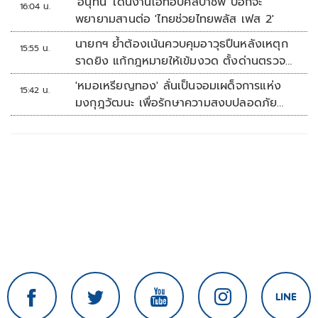
'อนุทิน' เดินงานโอทอปศิลปาชีพ บอกจะ
16:04 น.
ใช้ได้จริง
พยายามสานต่อ 'ไทยช่วยไทยพลัส เฟส 2'
นายกฯ ย้ำต้องเน้นควบคุมอาวุธปืนหลังเหตุก
15:55 น.
ราดยิง แก้กฎหมายให้เข้มงวด ตั้งด่านตรวจ
เพิ่ม
'หมอเหรียญทอง' ลั่นเป็นจอมเผด็จการแห่ง
15:42 น.
มงกุฎวัฒนะ เพื่อรักษาความสงบปลอดภัย
ภายในรพ.