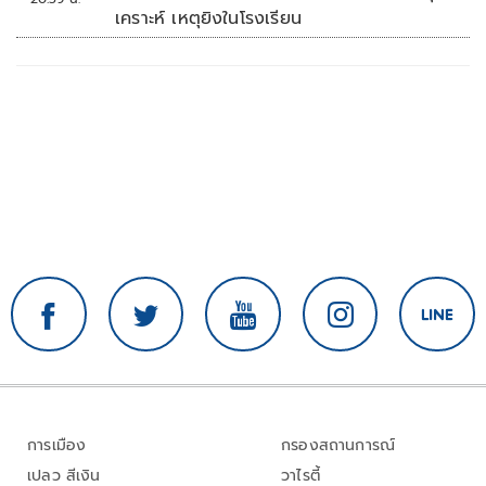
เคราะห์ เหตุยิงในโรงเรียน
การเมือง
กรองสถานการณ์
เปลว สีเงิน
วาไรตี้