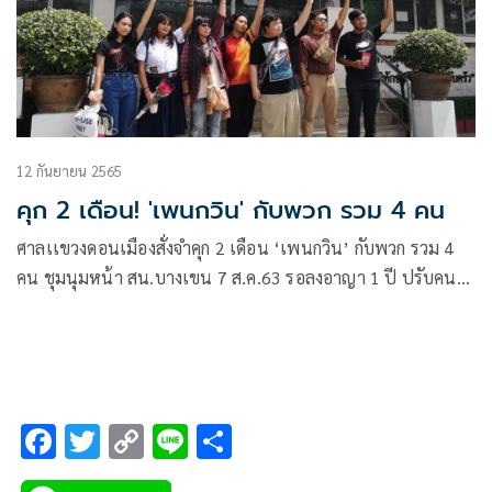
12 กันยายน 2565
คุก 2 เดือน! 'เพนกวิน' กับพวก รวม 4 คน
ศาลเเขวงดอนเมืองสั่งจำคุก 2 เดือน ‘เพนกวิน’ กับพวก รวม 4
คน ชุมนุมหน้า สน.บางเขน 7 ส.ค.63 รอลงอาญา 1 ปี ปรับคนละ
11,300 บาท ส่วนอีก 3 คน โดนแค่โทษปรับ
F
T
C
Li
S
ac
wi
o
n
h