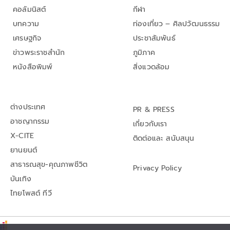
คอลัมนิสต์
กีฬา
บทความ
ท่องเที่ยว – ศิลปวัฒนธรรม
เศรษฐกิจ
ประชาสัมพันธ์
ข่าวพระราชสำนัก
ภูมิภาค
หนังสือพิมพ์
สิ่งแวดล้อม
ต่างประเทศ
PR & PRESS
อาชญากรรม
เกี่ยวกับเรา
X-CITE
ติดต่อและ สนับสนุน
ยานยนต์
สาธารณสุข-คุณภาพชีวิต
Privacy Policy
บันเทิง
ไทยโพสต์ ทีวี