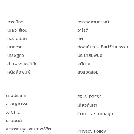
การเมือง
กรองสถานการณ์
เปลว สีเงิน
วาไรตี้
คอลัมนิสต์
กีฬา
บทความ
ท่องเที่ยว – ศิลปวัฒนธรรม
เศรษฐกิจ
ประชาสัมพันธ์
ข่าวพระราชสำนัก
ภูมิภาค
หนังสือพิมพ์
สิ่งแวดล้อม
ต่างประเทศ
PR & PRESS
อาชญากรรม
เกี่ยวกับเรา
X-CITE
ติดต่อและ สนับสนุน
ยานยนต์
สาธารณสุข-คุณภาพชีวิต
Privacy Policy