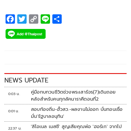
F
T
C
Li
S
ac
wi
o
n
h
e
tt
p
e
ar
b
er
y
e
o
Li
o
n
k
k
NEWS UPDATE
คู่มือทบทวนชีวิตช่วงพระเสาร์จร(7)เดินถอย
0:03 น.
หลังสำหรับคนทุกลัคนาราศีตอนที่2
สอบท้องถิ่น-ฮั้วสว.-ผลงานไม่ออก บั่นทอนเชื่อ
0:01 น.
มั่น'รัฐบาลอนุทิน'
'ลิโอเนล เมสซี' สูญเสียคุณพ่อ 'ฮอร์เก' จากไป
22:37 น.