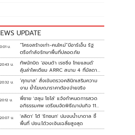
EWS UPDATE
“โครงสร้างเก่า-คนใหม่”บีอาร์เอ็น รัฐ
0:01 น.
ตรึงกำลังรักษาพื้นที่ปลอดภัย
ทัพนักบิด 'ฮอนด้า เรซซิ่ง ไทยแลนด์'
20:43 น.
ลุ้นล่าโพเดียม ARRC สนาม 4 ที่มัลดาลิ
กา
‘ศุภมาส’ สั่งเข้มตรวจคลินิกเสริมความ
20:32 น.
งาม ย้ำโฆษณาราคาต้องจ่ายจริง
พี่ชาย 'ฮลุน โซโล่' แจ้งกำหนดการสวด
20:12 น.
อภิธรรมศพ เตรียมจัดพิธีฌาปนกิจ 11
ส.ค.
'ลลิดา' โต้ 'รักชนก' ปมงบน้ำบาดาล ชี้
20:07 น.
พื้นที่ ปชน.ได้วงเงินเฉลี่ยสูงสุด