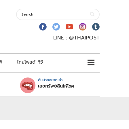
LINE : @THAIPOST
พ์
ไทยโพสต์ ทีวี
คันปากอยากเล่า
เลขทรัพย์สินให้โชค