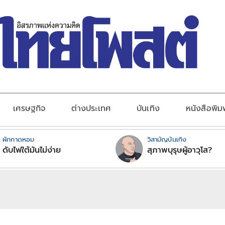
เศรษฐกิจ
ต่างประเทศ
บันเทิง
หนังสือพิม
ผักกาดหอม
วิสามัญบันเทิง
ดับไฟใต้มันไม่ง่าย
สุภาพบุรุษผู้อาวุโส?