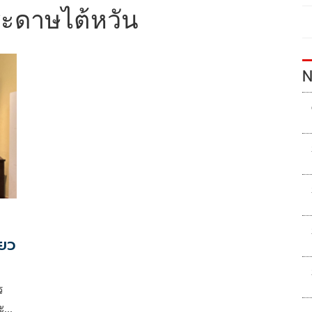
ะดาษไต้หวัน
N
ียว
ร
ะจิ