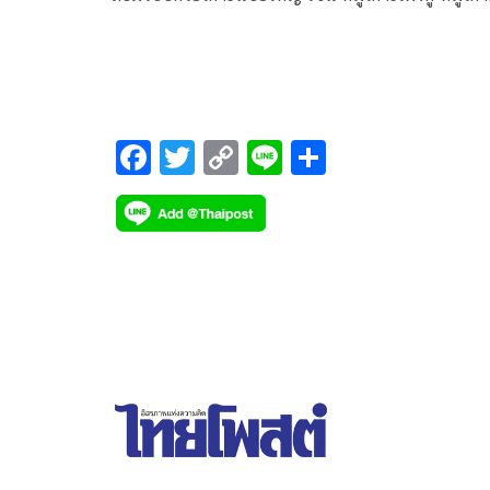
นเหมิน และเกาะมัตสึ แต่มีความหลากหลายทางชีว
สูง มีชนิดพันธุ์สัตว์ป่ามากมาย ด้านศิลปวัฒนธรรมใ
ไต้หวันมีเอกลักษณ์เฉพาะตัวเช่นเดียวกัน โดยเฉพา
ศิลปะกระดาษไต้หวันที่มีมาตั้งแต่ในอดีตและพัฒนา
ยาวนาน
F
T
C
Li
S
ac
wi
o
n
h
e
tt
p
e
ar
b
er
y
e
o
Li
o
n
k
k