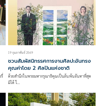
19 กุมภาพันธ์ 2569
ชวนสัมผัสนิทรรศการงานศิลปะอันทรง
คุณค่าโดย 2 ศิลปินแห่งชาติ
0
ี่
ด้วยสำนึกในพระมหากรุณาธิคุณเป็นล้นพ้นอันหาที่สุด
มิได้ ใ…