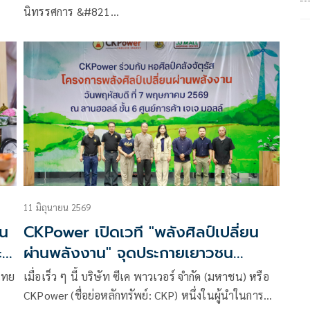
สไตล์
นิทรรศการ &#821…
11 มิถุนายน 2569
่น
CKPower เปิดเวที "พลังศิลป์เปลี่ยน
ะ
ผ่านพลังงาน" จุดประกายเยาวชน
ee
ถ่ายทอดพลังงานหมุนเวียนผ่านงาน
ไทย
เมื่อเร็ว ๆ นี้ บริษัท ซีเค พาวเวอร์ จำกัด (มหาชน) หรือ
ศิลปะ
CKPower (ชื่อย่อหลักทรัพย์: CKP) หนึ่งในผู้นำในการ