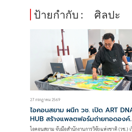
ป้ายกำกับ :
ศิลปะ
27 กรกฎาคม 2569
ไอคอนสยาม ผนึก วช. เปิด ART DN
HUB สร้างแพลตฟอร์มถ่ายทอดองค์
ความรู้ศิลปะ หนุนเศรษฐกิจสร้างสรรค
ไอคอนสยาม จับมือสำนักงานการวิจัยแห่งชาติ (วช.) เ