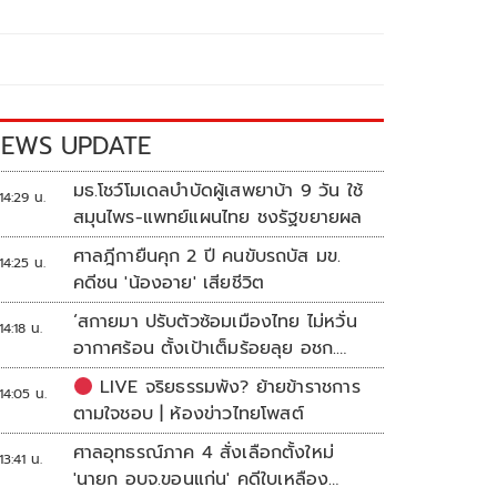
EWS UPDATE
มธ.โชว์โมเดลบำบัดผู้เสพยาบ้า 9 วัน ใช้
14:29 น.
สมุนไพร-แพทย์แผนไทย ชงรัฐขยายผล
ศาลฎีกายืนคุก 2 ปี คนขับรถบัส มข.
14:25 น.
คดีชน 'น้องอาย' เสียชีวิต
‘สกายมา ปรับตัวซ้อมเมืองไทย ไม่หวั่น
14:18 น.
อากาศร้อน ตั้งเป้าเต็มร้อยลุย อชก.
2026
LIVE จริยธรรมพัง? ย้ายข้าราชการ
14:05 น.
ตามใจชอบ | ห้องข่าวไทยโพสต์
ศาลอุทธรณ์ภาค 4 สั่งเลือกตั้งใหม่
13:41 น.
'นายก อบจ.ขอนแก่น' คดีใบเหลือง