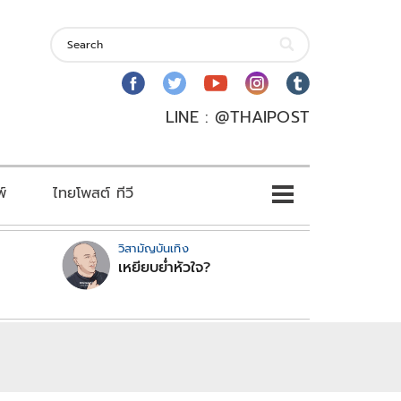
LINE : @THAIPOST
พ์
ไทยโพสต์ ทีวี
วิสามัญบันเทิง
เหยียบย่ำหัวใจ?