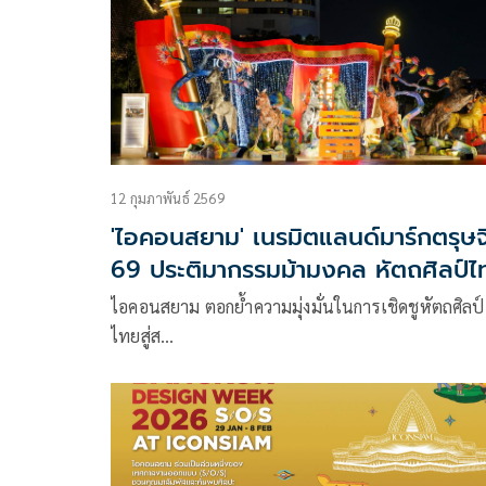
12 กุมภาพันธ์ 2569
'ไอคอนสยาม' เนรมิตแลนด์มาร์กตรุษจ
69 ประติมากรรมม้ามงคล หัตถศิลป์ไ
ผสานวัฒนธรรมจีนผ่านผลงานรักษ์โล
ไอคอนสยาม ตอกย้ำความมุ่งมั่นในการเชิดชูหัตถศิลป์
ไทยสู่ส…