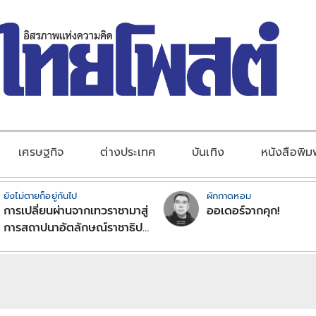
เศรษฐกิจ
ต่างประเทศ
บันเทิง
หนังสือพิม
ยังไม่ตายก็อยู่กันไป
ผักกาดหอม
การเปลี่ยนผ่านจากเทวราชามาสู่
ออเดอร์จากคุก!
การสถาปนาอัตลักษณ์ราชาธิป
ไตยแบบพุทธศาสนาในพระไตร
ปิฏก : สามัญผลสูตรในฐานะ
ทฤษฎีขีดจำกัดของอำนาจรัฐ
เหนือแรงงานและทรัพย์สิน