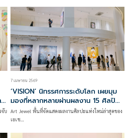
ผลิตไฟฟ้าจากพลังงาน
7 เมษายน 2569
‘VISION’ นิทรรศการระดับโลก เผยมุม
าม
มองที่หลากหลายผ่านผลงาน 15 ศิลปิน
จาก 10 ประเทศทั่วโลก
รจับ
Art Jewel พื้นที่จัดแสดงผลงานศิลปะแห่งใหม่ล่าสุดของ
เอเช…