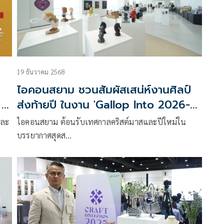
19 ธันวาคม 2568
ง
ไอคอนสยาม ชวนสัมผัสเสน่ห์งานศิลป์
 ใน
ส่งท้ายปี ในงาน 'Gallop Into 2026-
X’mas & New Year Art Market'
และ
ไอคอนสยาม ต้อนรับเทศกาลคริสต์มาสและปีใหม่ใน
บรรยากาศสุดส…