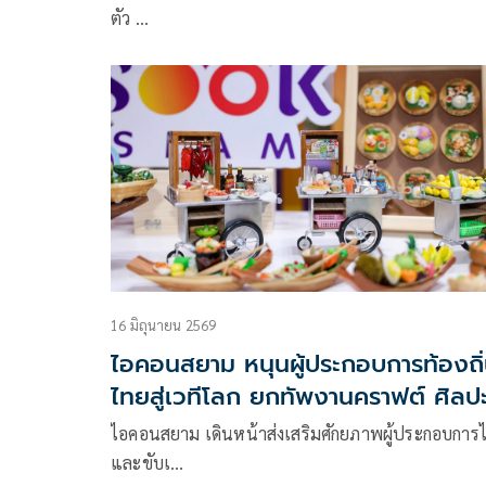
ตัว …
16 มิถุนายน 2569
ไอคอนสยาม หนุนผู้ประกอบการท้องถิ
ไทยสู่เวทีโลก ยกทัพงานคราฟต์ ศิลป
จิ๋ว ขนมไทย บุกเกาหลีใต้ใน Sawasd
ไอคอนสยาม เดินหน้าส่งเสริมศักยภาพผู้ประกอบการ
Seoul Thai Festival 2026
และขับเ…