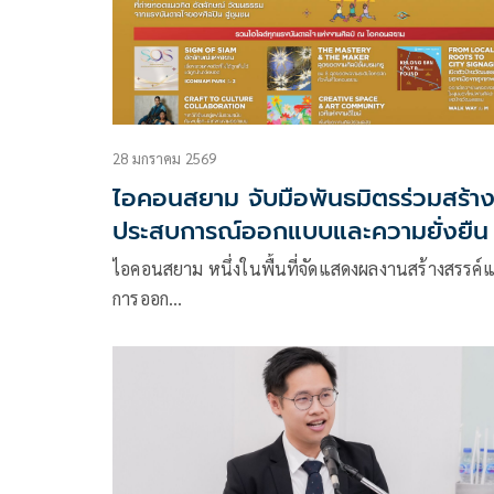
28 มกราคม 2569
ไอคอนสยาม จับมือพันธมิตรร่วมสร้า
ประสบการณ์ออกแบบและความยั่งยืน
Bangkok Design Week 2026
ไอคอนสยาม หนึ่งในพื้นที่จัดแสดงผลงานสร้างสรรค์
การออก…