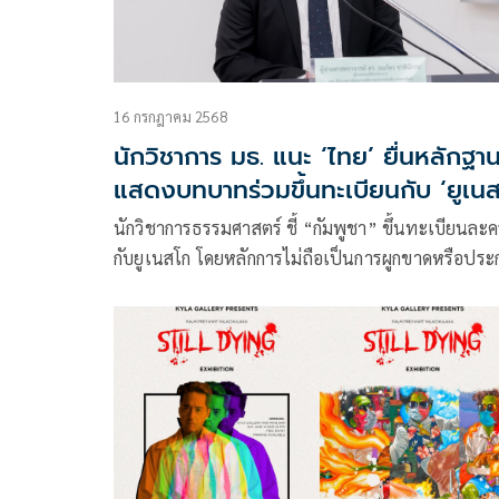
16 กรกฎาคม 2568
นักวิชาการ มธ. แนะ ‘ไทย’ ยื่นหลักฐา
แสดงบทบาทร่วมขึ้นทะเบียนกับ ‘ยูเน
โก’
นักวิชาการธรรมศาสตร์ ชี้ “กัมพูชา” ขึ้นทะเบียนละ
กับยูเนสโก โดยหลักการไม่ถือเป็นการผูกขาดหรือประ
ความเป็นเจ้าของเหนือวัฒนธรรมใดๆ อย่างสมบูรณ์
แนะ “ไทย”