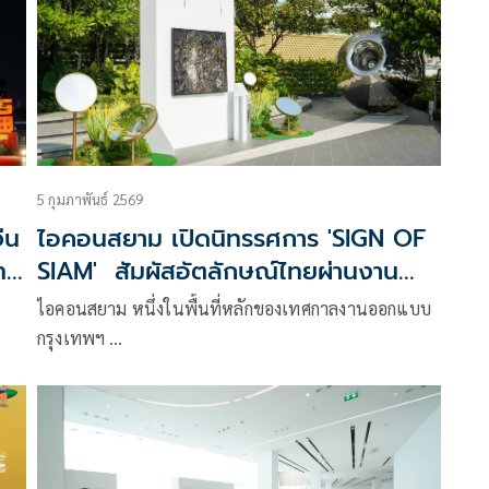
5 กุมภาพันธ์ 2569
ีน
ไอคอนสยาม เปิดนิทรรศการ 'SIGN OF
ทย
SIAM' สัมผัสอัตลักษณ์ไทยผ่านงาน
ก
ศิลป์ ตีความหมายจากอดีตสู่ปัจจุบัน
ไอคอนสยาม หนึ่งในพื้นที่หลักของเทศกาลงานออกแบบ
กรุงเทพฯ …