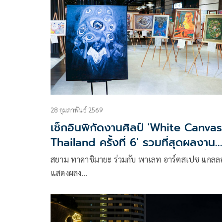
28 กุมภาพันธ์ 2569
เช็กอินพิกัดงานศิลป์ 'White Canvas
Thailand ครั้งที่ 6' รวมที่สุดผลงาน
ศิลปินหน้าใหม่ของไทย ชมฟรี วันนี้-1
สยาม ทาคาชิมายะ ร่วมกับ พาเลท อาร์ตสเปซ แกลลอร
มี.ค. 69
แสดงผลง…