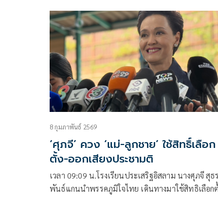
8 กุมภาพันธ์ 2569
‘ศุภจี’ ควง ‘แม่-ลูกชาย’ ใช้สิทธิ์เลือก
ตั้ง-ออกเสียงประชามติ
เวลา 09:09 น.โรงเรียนประเสริฐอิสลาม นางศุภจี สุธ
พันธ์แกนนำพรรคภูมิใจไทย เดินทางมาใช้สิทธิเลือกตั
สมาชิกสภาผู้แทนราษฎร เป็นการทั่วไป และการออก
เสียงประชามติ