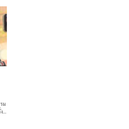
รรม
้ง