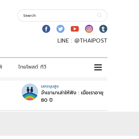
LINE : @THAIPOST
พ์
ไทยโพสต์ ทีวี
มองมุมสูง
จำเขามาเล่าให้ฟัง : เมื่อเราอายุ
80 ปี