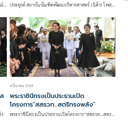
ณ์
ประยุกต์ สถาบันบัณฑิตพัฒนบริหารศาสตร์ (นิด้า) โพสต์
ข้อความผ่านเฟซบุ๊ก Arnon
4 มีนาคม 2569
าล
พระราชินีทรงเป็นประธานเปิด
โครงการ"สสธวท...สตรีทรงพลัง"
่ง
พระราชินีทรงเป็นประธานเปิดโครงการ”สสธวท…สตร…