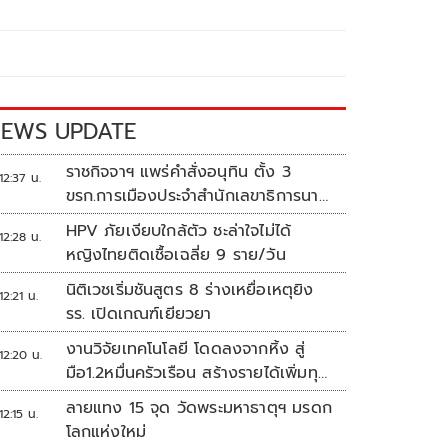
EWS UPDATE
ราชกิจจาฯ แพร่คำสั่งอนุทิน ตั้ง 3
12:37 น.
ขรก.การเมืองประจำสำนักเลขาธิการนา
ยกฯ
HPV ภัยเงียบใกล้ตัว ชะล่าใจไม่ได้
12:28 น.
หญิงไทยติดเชื้อเฉลี่ย 9 ราย/วัน
นิติเวชเริ่มชันสูตร 8 ร่างเหยื่อเหตุยิง
12:21 น.
รร. เปิดเกณฑ์เยียวยา
งานวิจัยเทคโนโลยี โดดลงจากหิ้ง สู่
12:20 น.
มือ1.2หมื่นครัวเรือน สร้างรายได้เพิ่มทุก
เดือน
ลายแทง 15 จุด วัดพระมหาธาตุฯ มรดก
12:15 น.
โลกแห่งใหม่