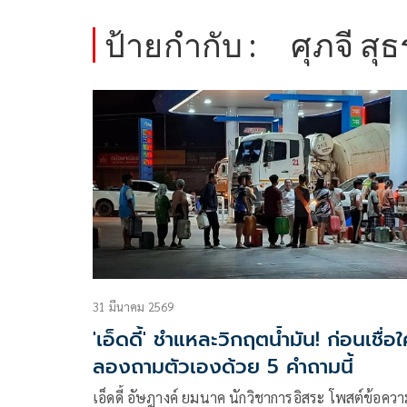
ป้ายกำกับ :
ศุภจี สุ
31 มีนาคม 2569
'เอ็ดดี้' ชำแหละวิกฤตน้ำมัน! ก่อนเชื่อ
ลองถามตัวเองด้วย 5 คำถามนี้
เอ็ดดี้ อัษฎางค์ ยมนาค นักวิชาการอิสระ โพสต์ข้อคว