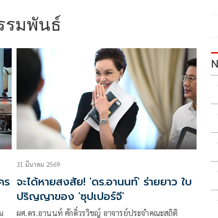
ธรรมพันธ์
N
31 มีนาคม 2569
ใคร
จะได้หายสงสัย! 'ดร.อานนท์' ร่ายยาว ใบ
ปริญญาของ 'ซุปเปอร์จี'
าม
ผศ.ดร.อานนท์ ศักดิ์วรวิชญ์ อาจารย์ประจำคณะสถิติ