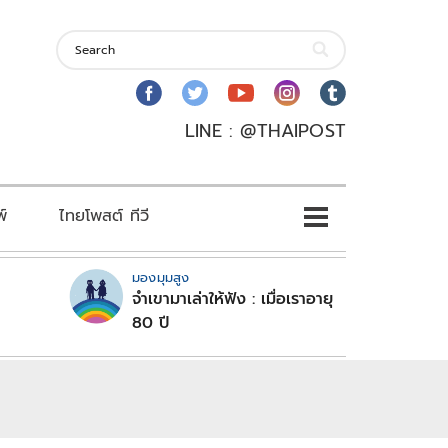
LINE : @THAIPOST
พ์
ไทยโพสต์ ทีวี
มองมุมสูง
จำเขามาเล่าให้ฟัง : เมื่อเราอายุ
80 ปี