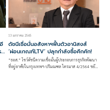
13 มกราคม 2565
อี
ดัชนีเชื่อมั่นอสังหาฯฟื้นตัวอานิสงส์
ร
‘ผ่อนเกณฑ์LTV’ ปลุกกำลังซื้อคึกคัก!
“ธอส.” โชว์ดัชนีความเชื่อมั่นผู้ประกอบการธุรกิจพัฒนา
ที่อยู่อาศัยในกรุงเทพฯ-ปริมณฑล ไตรมาส 4/2564 ขยับ
สูงขึ้นหลังจากต่ำกว่าค่ากลางต่อ
เนื่อง 10 ไตรมาส อานิสงส์ ผ่อนเกณฑ์ LTV-ต่ออายุ
มาตรการลดค่าธรรมเนียมการโอนและจดจำนอง ปลุก
กำลังซื้อฟื้น ลุ้นรัฐเปิดประเทศมากขึ้นช่วยหนุนเศรษฐกิจ