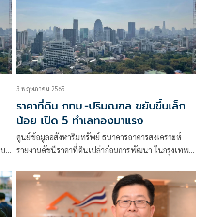
3 พฤษภาคม 2565
ราคาที่ดิน กทม.-ปริมณฑล ขยับขึ้นเล็ก
น้อย เปิด 5 ทำเลทองมาแรง
ศูนย์ข้อมูลอสังหาริมทรัพย์ ธนาคารอาคารสงเคราะห์
ลบ
รายงานดัชนีราคาที่ดินเปล่าก่อนการพัฒนา ในกรุงเทพฯ
– ปริมณฑล ไตรมาส 1 ปี 2565 มีค่าดัชนีเท่ากับ 341.0
จุด เพิ่มขึ้นร้อยละ 0.6