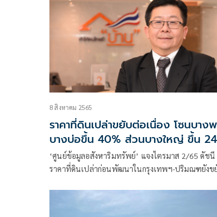
ขึ้นร้อยละ 1.5 เมื่อเทียบกับช่วงเวลาเดียวกันของปีก่อ
8 สิงหาคม 2565
ราคาที่ดินเปล่าขยับต่อเนื่อง โซนบางพ
บางบ่อขึ้น 40% ส่วนบางใหญ่ ขึ้น 2
‘ศูนย์ข้อมูลอสังหาริมทรัพย์’ แจงไตรมาส 2/65 ดัชนี
ราคาที่ดินเปล่าก่อนพัฒนาในกรุงเทพฯ-ปริมณฑยังขย
พร้อมเปิด 5 ทำเลทองชานเมือง ปักหมุดโซนบางพลี-
บางบ่อ-บางเสาธงราคาพุ่งแรง 40.5% ส่วนที่ดินแนว
รถไฟฟ้ายังปังไม่ไหว