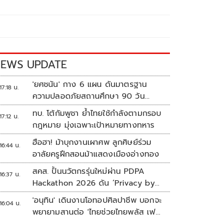
EWS UPDATE
'ยศชนัน' กาง 6 แผน ดันมาตรฐาน
17:18 น.
ความปลอดภัยสถานศึกษา 90 วัน
ป้องกันก่อเหตุรุนแรง
ทบ. โต้กัมพูชา ย้ำไทยใช้กำลังตามกรอบ
17:12 น.
กฎหมาย มุ่งเฉพาะเป้าหมายทางทหาร
ฮือฮา! ม้าบุกงานเผาศพ ลูกศิษย์ร่วม
16:44 น.
อาลัยครูฝึกสอนม้าแสดงเมืองอ่างทอง
สคส. ปั้นนวัตกรรุ่นใหม่ผ่าน PDPA
16:37 น.
Hackathon 2026 ดัน ‘Privacy by
Design for all’ สู่โซลูชันคุ้มครอง
'อนุทิน' เดินงานโอทอปศิลปาชีพ บอกจะ
16:04 น.
ข้อมูลส่วนบุคคลที่ใช้ได้จริง
พยายามสานต่อ 'ไทยช่วยไทยพลัส เฟส