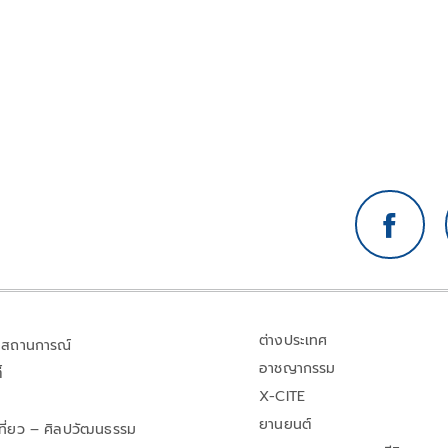
ต่างประเทศ
สถานการณ์
อาชญากรรม
้
X-CITE
ยานยนต์
เที่ยว – ศิลปวัฒนธรรม