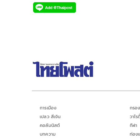
ac
wi
o
n
h
e
tt
p
e
ar
b
er
y
e
o
Li
o
n
k
k
การเมือง
กรอง
เปลว สีเงิน
วาไรตี
คอลัมนิสต์
กีฬา
บทความ
ท่อง