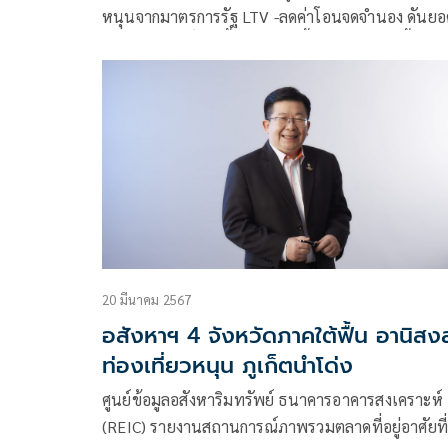
หนุนจากมาตรการรัฐ LTV -ลดค่าโอนจดจำนอง ดันยอ
โอนกรรมสิทธิ์เพิ่มขึ้น 11.2% ชี้บ้านใหม่ราคาขึ้นคน
ซื้อบ้านมือสอง คาดทั้งปี 69 ยอดโอนติดลบ 1.1% หวั
มาตรการรัฐช่วยหนุน ด้านแบงก์แห่แข่งตลาดรีไฟแน
20 มีนาคม 2567
อสังหาฯ 4 จังหวัดภาคใต้ฟื้น อานิสงส
ท่องเที่ยวหนุน ภูเก็ตนำโด่ง
ศูนย์ข้อมูลอสังหาริมทรัพย์ ธนาคารอาคารสงเคราะห์
(REIC) รายงานสถานการณ์ภาพรวมตลาดที่อยู่อาศัยที่