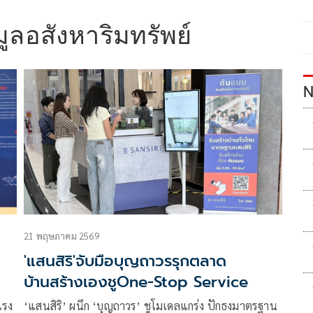
มูลอสังหาริมทรัพย์
N
21 พฤษภาคม 2569
'แสนสิริ'จับมือบุญถาวรรุกตลาด
บ้านสร้างเองชูOne-Stop Service
แรง
‘แสนสิริ’ ผนึก ‘บุญถาวร’ ชูโมเดลแกร่ง ปักธงมาตรฐาน