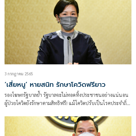
3 กรกฎาคม 2565
‘เสี่ยหนู’ หายสนิท รักษาโควิดฟรียาว
รองโฆษกรัฐบาลย้ำ รัฐบาลจะไม่ทอดทิ้งประชาชนอย่างแน่นอน
ผู้ป่วยโควิดยังรักษาตามสิทธิฟรี! แม้โควิดปรับเป็นโรคประจำถิ่น
ขออย่ากังวลเรื่องการรักษา “อนุทิน” หายแล้ว