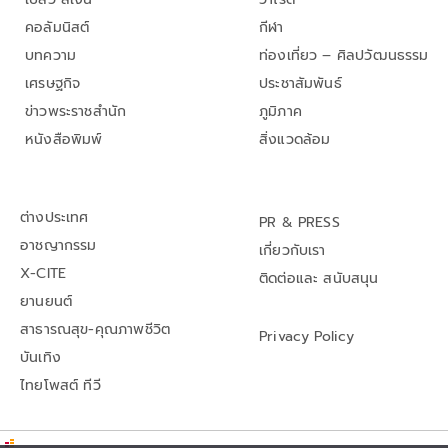
คอลัมนิสต์
กีฬา
บทความ
ท่องเที่ยว – ศิลปวัฒนธรรม
เศรษฐกิจ
ประชาสัมพันธ์
ข่าวพระราชสำนัก
ภูมิภาค
หนังสือพิมพ์
สิ่งแวดล้อม
ต่างประเทศ
PR & PRESS
อาชญากรรม
เกี่ยวกับเรา
X-CITE
ติดต่อและ สนับสนุน
ยานยนต์
สาธารณสุข-คุณภาพชีวิต
Privacy Policy
บันเทิง
ไทยโพสต์ ทีวี