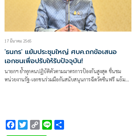
17 มีนาคม 2565
'ธนกร' แย้มประชุมใหญ่ ศบค.ถกข้อเสนอ
เอกชนเพื่อปรับให้รับปัจจุบัน!
นายกฯ ย้ำทุกคนปฏิบัติตัวตามมาตรการป้องกันสูงสุด ชื่นชม
หน่วยงานรัฐ-เอกชนร่วมมือกันสนับสนุนการฉีดวัคซีนฟรี แย้ม
ประชุมใหญ่ ศบค.นำข้อเสนอเอกชนเข้าหารือ
F
T
C
Li
S
ac
wi
o
n
h