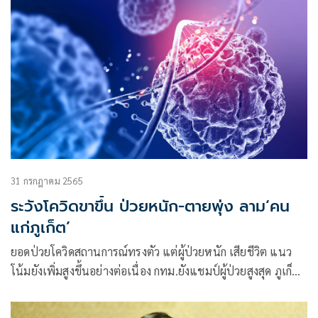
31 กรกฎาคม 2565
ระวังโควิดขาขึ้น ป่วยหนัก-ตายพุ่ง ลาม‘คน
แก่ภูเก็ต’
ยอดป่วยโควิดสถานการณ์ทรงตัว แต่ผู้ป่วยหนัก เสียชีวิต แนว
โน้มยังเพิ่มสูงขึ้นอย่างต่อเนื่อง กทม.ยังแชมป์ผู้ป่วยสูงสุด ภูเก็ต
ระส่ำ สสจ.เผยผู้สูงอายุสถานสงเคราะห์คนชราบ้านภูเก็ตติดโควิด
45 ราย