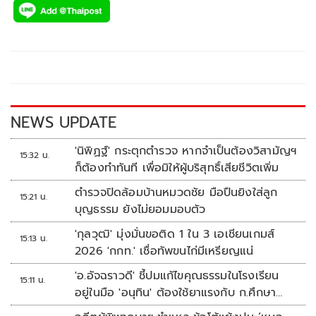
e
tt
p
e
ar
b
er
y
e
o
Li
o
n
k
k
NEWS UPDATE
'นิพิฏฐ์' กระตุกตำรวจ หากจำเป็นต้องวิสามัญฯ
15:32 น.
ก็ต้องทำทันที เพื่อมิให้ผู้บริสุทธิ์เสียชีวิตเพิ่ม
ตำรวจปิดล้อมบ้านหมวดชัย มือปืนยิงใส่ลูก
15:21 น.
บุญธรรม ยังไม่ยอมมอบตัว
'กุลวุฒิ' มุ่งมั่นขอติด 1 ใน 3 เอเชียนเกมส์
15:13 น.
2026 'กกท.' เชื่อทัพขนไก่มีเหรียญแน่
'อ.อัจฉราวดี' ชี้ปมแก้ไขคุณธรรมในโรงเรียน
15:11 น.
อยู่ในมือ 'อนุทิน' ต้องใช้ยาแรงกับ ก.ศึกษา
เรื่องปืนแค่ปลายเหตุ