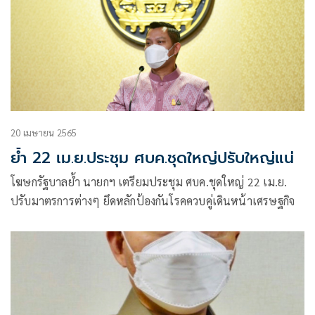
20 เมษายน 2565
ย้ำ 22 เม.ย.ประชุม ศบค.ชุดใหญ่ปรับใหญ่แน่
โฆษกรัฐบาลย้ำ นายกฯ เตรียมประชุม ศบค.ชุดใหญ่ 22 เม.ย.
ปรับมาตรการต่างๆ ยึดหลักป้องกันโรคควบคู่เดินหน้าเศรษฐกิจ