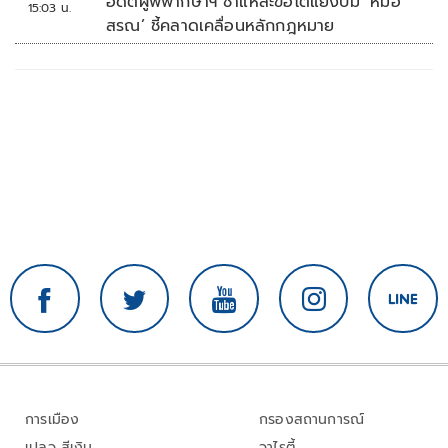
อดีตผู้พิพากษาฯ ชำแหละข้อโต้แย้งปม ‘หมอ
15:03 น.
สรณ’ ชี้คลาดเคลื่อนหลักกฎหมาย
การเมือง
กรองสถานการณ์
เปลว สีเงิน
วาไรตี้