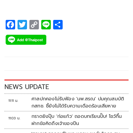
F
T
C
Li
S
ac
wi
o
n
h
e
tt
p
e
ar
b
er
y
e
o
Li
o
n
k
k
NEWS UPDATE
ศาลปกคองไม่รับฟ้อง 'นพ.สรณ' ปมคุณสมบัติ
11:11 น.
กสทช. ชี้ยังไม่ได้รับความเดือดร้อนเสียหาย
กราดยิงปุ๊บ 'ก่อแก้ว' ถอดบทเรียนปั๊บ! โชว์กึ๋น
11:03 น.
ฝากข้อคิดถึงเจ้าของปืน