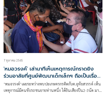
7 ตุลาคม 2565
'หมอวรงค์' เล่านาทีเห็นเหตุการณ์กราดยิง
ร่วมอาลัยที่ศูนย์พัฒนาเด็กเล็กฯ ถือเป็นเรื่อง
ใหญ่ระดับโลก
‘หมอวรงค์’เผยระหว่างพบปะเกษตรกรติดกับต.อุทัยสวรรค์ เห็น
เหตุการณ์มีคนขับรถชนยายท่านหนึ่ง ได้ยินเสียงปืน2-3นัด มาท
ราบทีหลังถึงเหตุเศร้าใจ พร้อมมาร่วมอาลัย รับไม่ได้กับ
เหตุการณ์นี้ ถือเป็นเรื่องใหญ่ระดับโลก