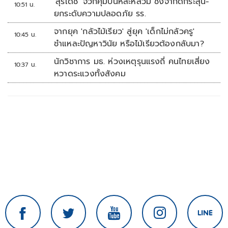
'สุรเดช' จวกคุมปืนหละหลวม ชงจำกัดกระสุน-
10:51 น.
ยกระดับความปลอดภัย รร.
จากยุค 'กลัวไม้เรียว' สู่ยุค 'เด็กไม่กลัวครู'
10:45 น.
ชำแหละปัญหาวินัย หรือไม้เรียวต้องกลับมา?
นักวิชาการ มธ. ห่วงเหตุรุนแรงถี่ คนไทยเสี่ยง
10:37 น.
หวาดระแวงทั้งสังคม