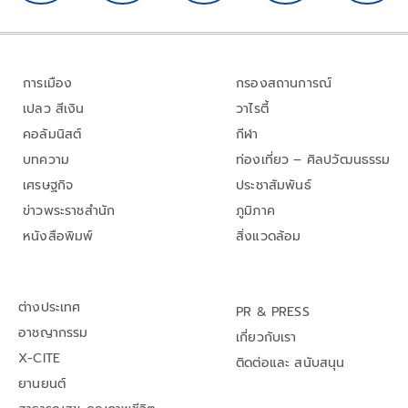
การเมือง
กรองสถานการณ์
เปลว สีเงิน
วาไรตี้
คอลัมนิสต์
กีฬา
บทความ
ท่องเที่ยว – ศิลปวัฒนธรรม
เศรษฐกิจ
ประชาสัมพันธ์
ข่าวพระราชสำนัก
ภูมิภาค
หนังสือพิมพ์
สิ่งแวดล้อม
ต่างประเทศ
PR & PRESS
อาชญากรรม
เกี่ยวกับเรา
X-CITE
ติดต่อและ สนับสนุน
ยานยนต์