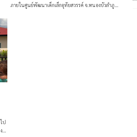
ภายในศูนย์พัฒนาเด็กเล็กอุทัยสวรรค์ จ.หนองบัวลำภู
่า
สถานที่เกิดเหตุกราดยิง
ตัว
งไป
าง