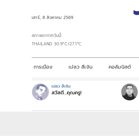
เสาร์, 8 สิงหาคม 2569
สภาพอากาศวันนี้
THAILAND 30.9°C/27.1°C
การเมือง
เปลว สีเงิน
คอลัมนิสต์
เปลว สีเงิน
สวัสดี...คุณครู!