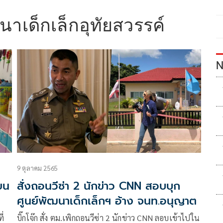
นาเด็กเล็กอุทัยสวรรค์
N
9 ตุลาคม 2565
ยน
สั่งถอนวีซ่า 2 นักข่าว CNN สอบบุก
ศูนย์พัฒนาเด็กเล็กฯ อ้าง จนท.อนุญาต
ี่
บิ๊กโจ๊ก สั่ง ตม.เพิกถอนวีซ่า 2 นักข่าว CNN ลอบเข้าไปใน