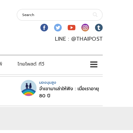
LINE : @THAIPOST
พ์
ไทยโพสต์ ทีวี
มองมุมสูง
จำเขามาเล่าให้ฟัง : เมื่อเราอายุ
80 ปี