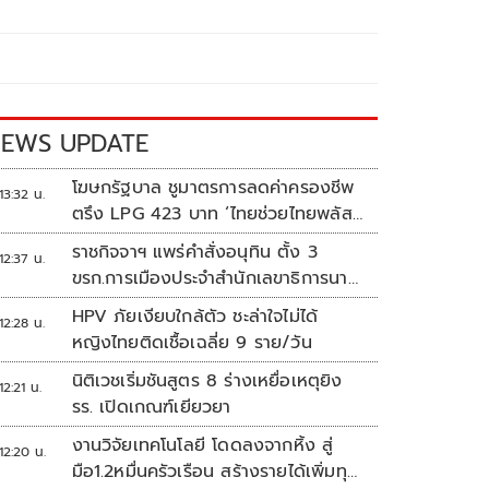
EWS UPDATE
โฆษกรัฐบาล ชูมาตรการลดค่าครองชีพ
13:32 น.
ตรึง LPG 423 บาท ‘ไทยช่วยไทยพลัส’
ดันเงินหมุนแสนล้าน
ราชกิจจาฯ แพร่คำสั่งอนุทิน ตั้ง 3
12:37 น.
ขรก.การเมืองประจำสำนักเลขาธิการนา
ยกฯ
HPV ภัยเงียบใกล้ตัว ชะล่าใจไม่ได้
12:28 น.
หญิงไทยติดเชื้อเฉลี่ย 9 ราย/วัน
นิติเวชเริ่มชันสูตร 8 ร่างเหยื่อเหตุยิง
12:21 น.
รร. เปิดเกณฑ์เยียวยา
งานวิจัยเทคโนโลยี โดดลงจากหิ้ง สู่
12:20 น.
มือ1.2หมื่นครัวเรือน สร้างรายได้เพิ่มทุก