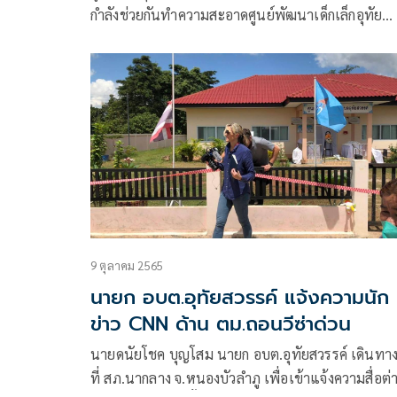
กำลังช่วยกันทำความสะอาดศูนย์พัฒนาเด็กเล็กอุทัย
สวรรค์ อ.นากลาง จ.หนองบัวลำภู พร้อมระบุข้อความว
“พี่มาทำความสะอาดห้องเรียน ให้แล้วนะครับ เทวดา
น้อย
9 ตุลาคม 2565
นายก อบต.อุทัยสวรรค์ แจ้งความนัก
ข่าว CNN ด้าน ตม.ถอนวีซ่าด่วน
นายดนัยโชค บุญโสม นายก อบต.อุทัยสวรรค์ เดินทา
ที่ สภ.นากลาง จ.หนองบัวลำภู เพื่อเข้าแจ้งความสื่อต่