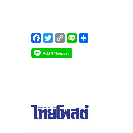
ชาติจากการที่ปีนรั้วเข้าไปถ่ายภาพและนำเสนอข่าว
ภายในศูนย์พัฒนาเด็กเล็กอุทัยสวรรค์
F
T
C
Li
S
ac
wi
o
n
h
e
tt
p
e
ar
b
er
y
e
o
Li
o
n
k
k