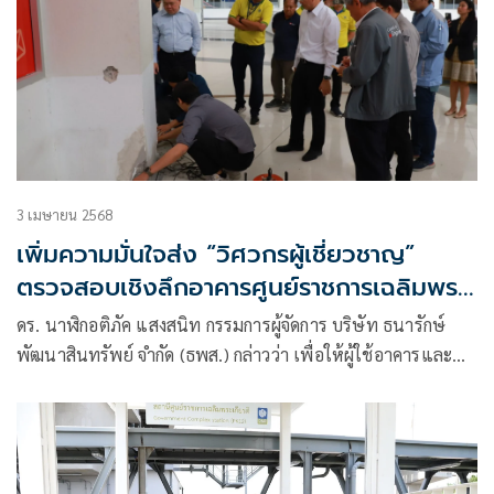
3 เมษายน 2568
เพิ่มความมั่นใจส่ง “วิศวกรผู้เชี่ยวชาญ”
ตรวจสอบเชิงลึกอาคารศูนย์ราชการเฉลิมพระ
เกียรติฯ
ดร. นาฬิกอติภัค แสงสนิท กรรมการผู้จัดการ บริษัท ธนารักษ์
พัฒนาสินทรัพย์ จำกัด (ธพส.) กล่าวว่า เพื่อให้ผู้ใช้อาคารและ
ประชาชนมั่นใจได้ในการใช้งานอาคารในศูนย์ราชการเฉลิมพระ
เกียรติฯ ถนนแจ้งวัฒนะ