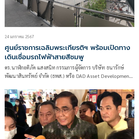
24 มกราคม 2567
ศูนย์ราชการเฉลิมพระเกียรติฯ พร้อมเปิดทาง
เดินเชื่อมรถไฟฟ้าสายสีชมพู
ดร.นาฬิกอติภัค แสงสนิท กรรมการผู้จัดการ บริษัท ธนารักษ์
พัฒนาสินทรัพย์ จำกัด (ธพส.) หรือ DAD Asset Development
ผู้บริหารศูนย์ราชการเฉลิมพระเกียรติ ๘๐ พรรษา ๕ ธันวาคม
๒๕๕๐ เปิดเผยว่า ธพส.