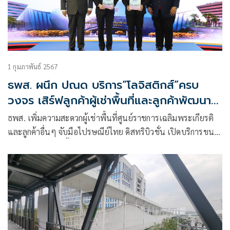
1 กุมภาพันธ์ 2567
ธพส. ผนึก ปณด บริการ“โลจิสติกส์”ครบ
วงจร เสิร์ฟลูกค้าผู้เช่าพื้นที่และลูกค้าพัฒนา
โครงการ
ธพส. เพิ่มความสะดวกผู้เช่าพื้นที่ศูนย์ราชการเฉลิมพระเกียรติ
และลูกค้าอื่นๆ จับมือไปรษณีย์ไทย ดิสทริบิวชั่น เปิดบริการขน
ย้ายเอกสาร และพื้นที่เก็บเอกสาร ตอกย้ำบริการ one – stop
service แบบมืออาชีพ