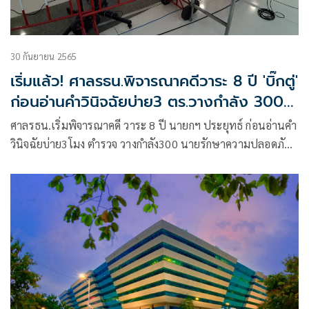
30 กันยายน 2565
เริ่มแล้ว! ศาลรธน.พิจารณาคดีวาระ 8 ปี 'บิ๊กตู่'
ก่อนอ่านคำวินิจฉัยบ่าย3 ตร.วางกำลัง 300
นายคุมเข้ม
ศาลรธน.เริ่มพิจารณาคดี วาระ 8 ปี นายกฯ ประยุทธ์ ก่อนอ่านคำ
วินิจฉัยบ่าย3โมง ตำรวจ วางกำลัง300 นายรักษาความปลอดภัย
เข้ม เตือนผู้ชุมุมอย่าทำผิดกฎหมาย