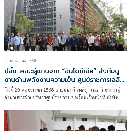
22 พฤษภาคม 2568
ปลื้ม...คณะผู้แทนจาก “อินโดนีเชีย” ส่งทีมดู
งานด้านพลังงานความเย็น ศูนย์ราชการเฉลิม
พระเกียรติฯ
วันที่ 20 พฤษภาคม 2568 นายมนตรี พงค์สุวรรณ รักษาการผู้
อำนวยการฝ่ายบริหารศูนย์ราชการ 2 พร้อมเจ้าหน้าที่ บริษัท
ธนารักษ์พัฒนาสินทรัพย์ จำกัด