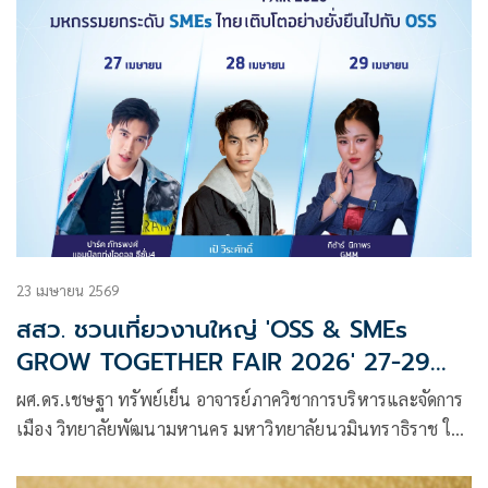
23 เมษายน 2569
สสว. ชวนเที่ยวงานใหญ่ 'OSS & SMEs
GROW TOGETHER FAIR 2026' 27-29
เม.ย.2569 ณ ศูนย์ราชการเฉลิมพระเกียรติฯ
ผศ.ดร.เชษฐา ทรัพย์เย็น อาจารย์ภาควิชาการบริหารและจัดการ
อาคารบี ถนนแจ้งวัฒนะ รวมสุดยอดเอสเอ็
เมือง วิทยาลัยพัฒนามหานคร มหาวิทยาลัยนวมินทราธิราช ให้
มอีทั่วประเทศกว่า 280 ร้านค้า ช้อปครบ จบใน
ความเห็น หลัง Moody’s Rating ปรับ Outlook ประเทศไทย
จากเชิงลบ สู่มั่นคง