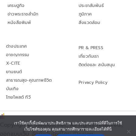
เศรษฐกิจ
ประชาสัมพันธ์
ข่าวพระราชสำนัก
ภูมิภาค
หนังสือพิมพ์
สิ่งแวดล้อม
ต่างประเทศ
PR & PRESS
อาชญากรรม
เกี่ยวกับเรา
X-CITE
ติดต่อและ สนับสนุน
ยานยนต์
สาธารณสุข-คุณภาพชีวิต
Privacy Policy
บันเทิง
ไทยโพสต์ ทีวี
เราใช้คุกกี้เพื่อพัฒนาประสิทธิภาพ และประสบการณ์ที่ดีในการใช้
Copyright© thaipost.net, All rights reserved.,
เว็บไซต์ของคุณ คุณสามารถศึกษารายละเอียดได้ที่นี่
ออกแบบเว็บ จัดทำเว็บไซต์โดย iDesign