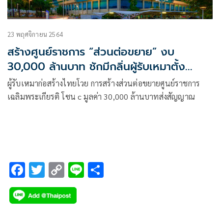
23 พฤศจิกายน 2564
สร้างศูนย์ราชการ “ส่วนต่อขยาย” งบ
30,000 ล้านบาท ชักมีกลิ่นผู้รับเหมาตั้ง
คำถาม“ล็อคสเปก”หรือเปล่า
ผู้รับเหมาก่อสร้างไทยโวย การสร้างส่วนต่อขยายศูนย์ราชการ
เฉลิมพระเกียรติ โซน c มูลค่า 30,000 ล้านบาทส่งสัญญาณ
F
T
C
Li
S
ac
wi
o
n
h
e
tt
p
e
ar
b
er
y
e