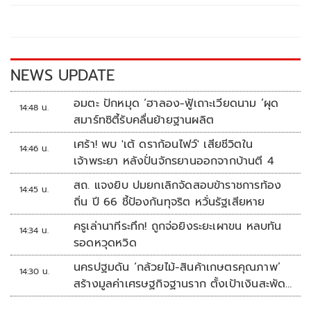
o
Li
o
n
k
k
NEWS UPDATE
อมตะ ปักหมุด ‘ฮาลอง-ฟู้เถาะเวียดนาม ’ผุด
14:48 น.
สมาร์ทซิตี้รับคลื่นย้ายฐานผลิต
เศร้า! พบ 'เต้ ดราก้อนไฟว์' เสียชีวิตใน
14:46 น.
เจ้าพระยา หลังปั่นจักรยานออกจากบ้านตี 4
สถ. แจงยิบ ปมยกเลิกจัดสอบข้าราชการท้อง
14:45 น.
ถิ่น ปี 66 ชี้ป้องกันทุจริต หวั่นรัฐเสียหาย
ครูเล่านาทีระทึก! ถูกจ่อยิงระยะเผาขน หลบทัน
14:34 น.
รอดหวุดหวิด
นครปฐมดัน ‘กล้วยไม้-สินค้าเกษตรคุณภาพ’
14:30 น.
สร้างมูลค่าเศรษฐกิจฐานราก ตั้งเป้าเงินสะพัด
10 ล้านบาท