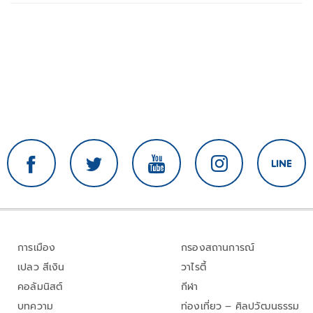
การเมือง
กรองสถานการณ์
เปลว สีเงิน
วาไรตี้
คอลัมนิสต์
กีฬา
บทความ
ท่องเที่ยว – ศิลปวัฒนธรรม