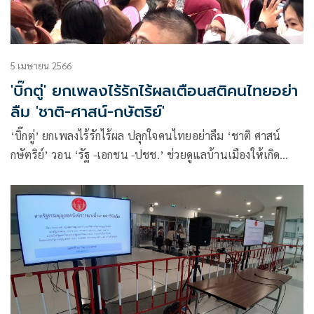
5 เมษายน 2566
'บิ๊กตู่' ยกเพลงไร้รักไร้ผลเตือนสติคนไทยอย่า
ลืม 'ชาติ-ศาสน์-กษัตริย์'
‘บิ๊กตู่’ ยกเพลงไร้รักไร้ผล ปลุกใจคนไทยอย่าลืม ‘ชาติ ศาสน์
กษัตริย์’ วอน ‘รัฐ -เอกชน -ปชช.’ ช่วยดูแลบ้านเมืองให้เกิด
ความสงบปรองดอง สามัคคี ยอมรับหลายคนมีความคิดต่าง ขอก
ลับมาร่วมกันทำสิ่งที่ถูกต้องดีงาม