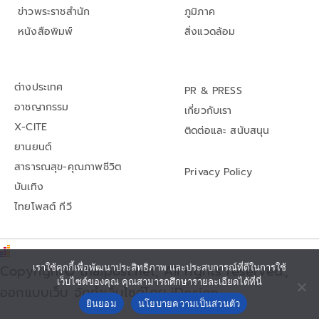
ข่าวพระราชสำนัก
ภูมิภาค
หนังสือพิมพ์
สิ่งแวดล้อม
ต่างประเทศ
PR & PRESS
อาชญากรรม
เกี่ยวกับเรา
X-CITE
ติดต่อและ สนับสนุน
ยานยนต์
สาธารณสุข-คุณภาพชีวิต
Privacy Policy
บันเทิง
ไทยโพสต์ ทีวี
Copyright© thaipost.net, All rights reserved.,
เราใช้คุกกี้เพื่อพัฒนาประสิทธิภาพ และประสบการณ์ที่ดีในการใช้
เว็บไซต์ของคุณ คุณสามารถศึกษารายละเอียดได้ที่นี่
ออกแบบเว็บ จัดทำเว็บไซต์โดย iDesign
ยินยอม
นโยบายความเป็นส่วนตัว