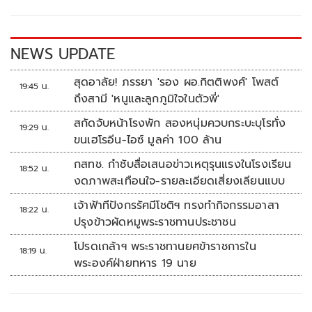
o
n
k
k
NEWS UPDATE
สุดอาลัย! ภรรยา 'รอง ผอ.กิตติพงศ์' โพสต์
19:45 น.
ถึงสามี 'หนูและลูกภูมิใจในตัวพี่'
สกัดจับหน้าโรงพัก สองหนุ่มควบกระบะบุโรทั่ง
19:29 น.
ขนเฮโรอีน-ไอซ์ มูลค่า 100 ล้าน
กสทช. กำชับสื่อเสนอข่าวเหตุรุนแรงในโรงเรียน
18:52 น.
งดภาพสะเทือนใจ-รายละเอียดเสี่ยงเลียนแบบ
เจ้าฟ้าทีปังกรรัศมีโชติฯ ทรงทำกิจกรรมอาสา
18:22 น.
ปรุงข้าวผัดหมูพระราชทานประชาชน
โปรดเกล้าฯ พระราชทานยศข้าราชการใน
18:19 น.
พระองค์ฝ่ายทหาร 19 นาย