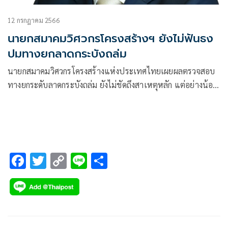
12 กรกฎาคม 2566
นายกสมาคมวิศวกรโครงสร้างฯ ยังไม่ฟันธง
ปมทางยกลาดกระบังถล่ม
นายกสมาคมวิศวกรโครงสร้างแห่งประเทศไทยเผยผลตรวจสอบ
ทางยกระดับลาดกระบังถล่ม ยังไม่ชัดถึงสาเหตุหลัก แต่อย่างน้อย
ก็มีบทเรียนในการก่อสร้างต้องมีผู้ตรวจอิสระและบังคับใช้
กฎหมายให้เข้มงวด
F
T
C
Li
S
ac
wi
o
n
h
e
tt
p
e
ar
b
er
y
e
o
Li