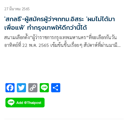
27 มีนาคม 2565
'สกลธี'-ผู้สมัครผู้ว่าฯกทม.อิสระ 'ผมไม่ได้มา
เพื่อแพ้' ทำกรุงเทพให้ดีกว่านี้ได้
สนามเลือกตั้ง”ผู้ว่าราชการกรุงเทพมหานคร”ที่จะเลือกกันวัน
อาทิตย์ที่ 22 พ.ค. 2565 เข้มข้นขึ้นเรื่อยๆ สัปดาห์ที่ผ่านมามี
การเปิดตัวผู้สมัครอีกสองคนอย่างเป็นทางการ คือพล.ต.อ.อัศวิน
ขวัญเมือง อดีตผู้ว่าฯกทม. ที่ลงสมัครอิสระ และน.ต.ศิธา ทิวารี ที่
ลงสมัครในสังกัดพรรคไทยสร้างไทย
F
T
C
Li
S
ac
wi
o
n
h
e
tt
p
e
ar
b
er
y
e
o
Li