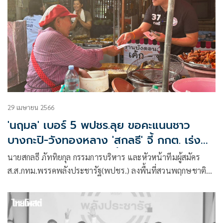
29 เมษายน 2566
'นฤมล' เบอร์ 5 พปชร.ลุย ขอคะแนนชาว
บางกะปิ-วังทองหลาง 'สกลธี' จี้ กกต. เร่ง
ทำความเข้าใจบัตรเลือกตั้ง
นายสกลธี ภัททิยกุล กรรมการบริหาร และหัวหน้าทีมผู้สมัคร
ส.ส.กทม.พรรคพลังประชารัฐ(พปชร.) ลงพื้นที่สวนพฤกษชาติ
คลองจั่น