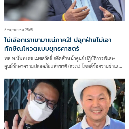
6 พฤษภาคม 2565
ไม่เลือกเราเขามาแน่ภาค2! ปลุกฝ่ายไม่เอา
ทักษิณโหวตแบบยุทธศาสตร์
พล.ท.นันทเดช เมฆสวัสดิ์ อดีตหัวหน้าศูนย์ปฏิบัติการพิเศษ
ศูนย์รักษาความปลอดภัยแห่งชาติ (ศรภ.) โพสต์ข้อความผ่านเฟ
ซบุ๊กในหัวข้อ “ไม่เลือกเราเขามาแน่ ภาค2”