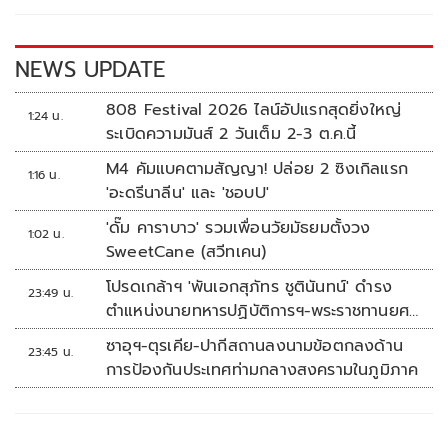
o
n
k
k
NEWS UPDATE
808 Festival 2026 ไลน์อัปแรกสุดยิ่งใหญ่
1:24 น.
ระเบิดความมันส์ 2 วันเต็ม 2-3 ต.ค.นี้
M4 คัมแบคตามสัญญา! ปล่อย 2 ซิงเกิลแรก
1:16 น.
'อะดรีนาลีน' และ 'ชอบU'
'ดั๊ม คาราบาว' รวมเพื่อนวัยมัธยมตั้งวง
1:02 น.
SweetCane (สวีทเคน)
โปรดเกล้าฯ 'พันเอกสุภัทร ชูตินันทน์' ดำรง
23:49 น.
ตำแหน่งนายทหารปฏิบัติการฯ-พระราชทานยศ
'พลตรี'
ซาอุฯ-ตุรเคีย-ปากีสถานลงนามข้อตกลงด้าน
23:45 น.
การป้องกันประเทศท่ามกลางสงครามในภูมิภาค