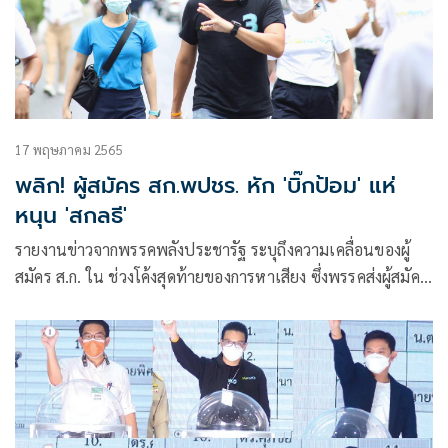
17 พฤษภาคม 2565
พลิก! ผู้สมัคร สก.พปชร. หัก 'บิ๊กป้อม' แห่
หนุน 'สกลธี'
รายงานข่าวจากพรรคพลังประชารัฐ ระบุถึงความเคลื่อนของผู้
สมัคร ส.ก. ใน ช่วงโค้งสุดท้ายของการหาเสียง ซึ่งพรรคส่งผู้สมัคร
ครบ 50 เขต โดย