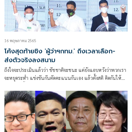
16 พฤษภาคม 2565
โค้งสุดท้ายชิง 'ผู้ว่าฯกทม.' ถึงเวลาเลือก-
ส่งตัวจริงลงสนาม
ถึงใจจะประเมินแล้วว่า ชัชชาติจะชนะ แต่ยังแอบหวังว่าพวกเรา
จะหยุดระห่ำ แข่งขันกันตัดคะแนนกันเอง แล้วตั้งสติ คิดกันให้ดีๆ
ว่า ทุกวันนี้เราไม่ได้หาเสียงแข่งกับชัชชาติหรือวิโรจน์ แต่เรา
รณรงค์หาเสียงเพื่อแข่งกันเอง