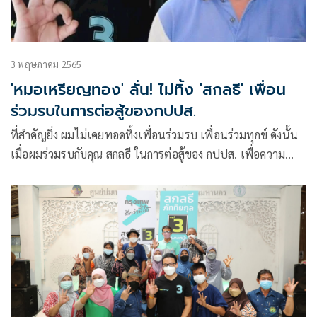
3 พฤษภาคม 2565
'หมอเหรียญทอง' ลั่น! ไม่ทิ้ง 'สกลธี' เพื่อน
ร่วมรบในการต่อสู้ของกปปส.
ที่สำคัญยิ่ง ผมไม่เคยทอดทิ้งเพื่อนร่วมรบ เพื่อนร่วมทุกข์ ดังนั้น
เมื่อผมร่วมรบกับคุณ สกลธี ในการต่อสู้ของ กปปส. เพื่อความ
มั่นคงของชาติ ศาสนา และพระมหากษัตริย์แล้ว มีหรือที่ผมจะ
ลืมแล้วทอดทิ้ง สกลธี ภัททิยกุล ยิ่งประกาศต่อสาธารณะแม้จะ
นานกว่า 5 เดือนแล้ว ผมก็ไม่ลืมคำพูด