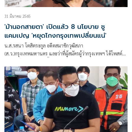
31 มีนาคม 2565
'ม้านอกสายตา' เปิดแล้ว 8 นโยบาย ชู
แคมเปญ 'หยุดโกงกรุงเทพเปลี่ยนแน่'
น.ส.รสนา โตสิตระกูล อดีตสมาชิกวุฒิสภา
(ส.ว.)กรุงเทพมหานคร และว่าที่ผู้สมัครผู้ว่ากรุงเทพฯ ได้โพสต์
ข้อความในเฟซบุ๊ก ดังนี้