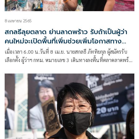
8 เมษายน 2565
สกลธีลุยตลาด ย่านลาดพร้าว รับถ้าเป็นผู้ว่า
คนใหม่จะเปิดพื้นที่เพิ่มช่วยเพิ่มโอกาสทาง
เศรษฐกิจพ่อค้าแม่ค้า
เมื่อเวลา 6.00 น.วันที่ 8 เม.ย. นายสกลธี ภัททิยกุล ผู้สมัครรับ
เลือกตั้ง ผู้ว่าฯ กทม. หมายเลข 3 เดินทางลงพื้นที่ตลาดลาดพร้าว
สะพาน 2 ตลาดโชคชัย 4