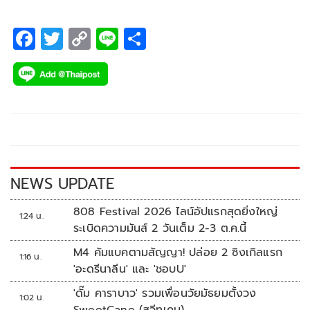
F
T
C
Li
S
ac
wi
o
n
h
e
tt
p
e
ar
b
er
y
e
o
Li
o
n
k
k
NEWS UPDATE
808 Festival 2026 ไลน์อัปแรกสุดยิ่งใหญ่
1:24 น.
ระเบิดความมันส์ 2 วันเต็ม 2-3 ต.ค.นี้
M4 คัมแบคตามสัญญา! ปล่อย 2 ซิงเกิลแรก
1:16 น.
'อะดรีนาลีน' และ 'ชอบU'
'ดั๊ม คาราบาว' รวมเพื่อนวัยมัธยมตั้งวง
1:02 น.