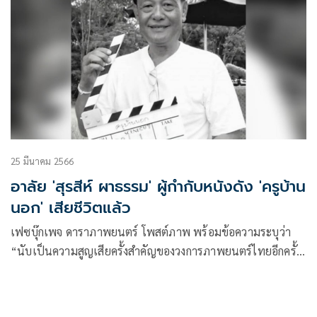
25 มีนาคม 2566
อาลัย 'สุรสีห์ ผาธรรม' ผู้กำกับหนังดัง 'ครูบ้าน
นอก' เสียชีวิตแล้ว
เฟซบุ๊กเพจ ดาราภาพยนตร์ โพสต์ภาพ พร้อมข้อความระบุว่า
“นับเป็นความสูญเสียครั้งสำคัญของวงการภาพยนตร์ไทยอีกครั้ง
ต่อการจากไปของ สุรสีห์ ผาธรรม ผู้กำ