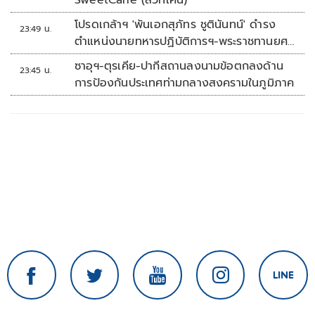
SweetCane (สวีทเคน)
โปรดเกล้าฯ 'พันเอกสุภัทร ชูตินันทน์' ดำรง
23:49 น.
ตำแหน่งนายทหารปฏิบัติการฯ-พระราชทานยศ
'พลตรี'
ซาอุฯ-ตุรเคีย-ปากีสถานลงนามข้อตกลงด้าน
23:45 น.
การป้องกันประเทศท่ามกลางสงครามในภูมิภาค