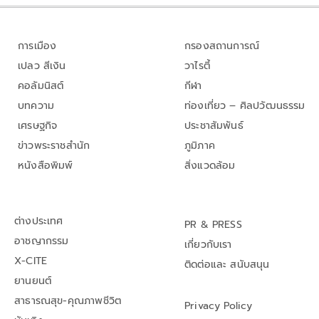
การเมือง
กรองสถานการณ์
เปลว สีเงิน
วาไรตี้
คอลัมนิสต์
กีฬา
บทความ
ท่องเที่ยว – ศิลปวัฒนธรรม
เศรษฐกิจ
ประชาสัมพันธ์
ข่าวพระราชสำนัก
ภูมิภาค
หนังสือพิมพ์
สิ่งแวดล้อม
ต่างประเทศ
PR & PRESS
อาชญากรรม
เกี่ยวกับเรา
X-CITE
ติดต่อและ สนับสนุน
ยานยนต์
สาธารณสุข-คุณภาพชีวิต
Privacy Policy