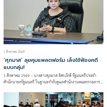
1 สิงหาคม 2569
‘ศุภมาส’ ลุยคุมแพลตฟอร์ม เล็งใช้ฟ้องคดี
แบบกลุ่ม!
1 สิงหาคม 2569 – นางสาวศุภมาส อิศรภักดี รัฐมนตรีประจำ
สำนักนายกรัฐมนตรี ในฐานะกำกับดูแลสำนักงานคณะกรรมการ
คุ้มครองผู้บริโภค (สคบ.) มอบหมายให้ นายประเดิมชัย บุญช่วย
เหลือ ที่ปรึกษารัฐมนตรีประจำสำนักนายกรัฐมนตรี เป็นตัวแทน
ขับเคลื่อนนโยบายการบริหารจัดการแพลตฟอร์มออนไลน์เพื่อ