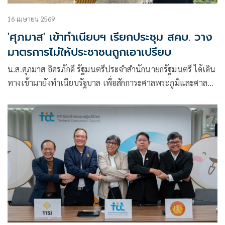
16 เมษายน 2569
'ศุภมาส' เข้าทำเนียบฯ เรียกประชุม สคบ. วาง
มาตรการไม่ให้ประชาชนถูกเอาเปรียบ
น.ส.ศุภมาส อิศรภักดี รัฐมนตรีประจำสำนักนายกรัฐมนตรี ได้เดิน
ทางเข้ามายังทำเนียบรัฐบาล เพื่อสักการะศาลพระภูมิและศาลตา
ยาย ซึ่งเป็นสิ่งศักดิ์สิทธิ์ประจำทำเนียบรัฐบาล เพื่อความเป็นสิริ
มงคล หลังเข้ารับตำแหน่งอย่างเป็นทางการอีกครั้งหนึ่ง