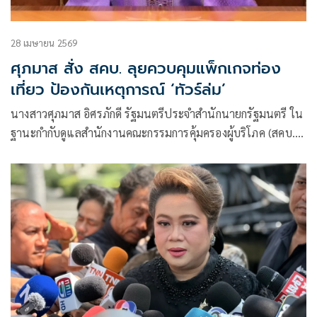
28 เมษายน 2569
ศุภมาส สั่ง สคบ. ลุยควบคุมแพ็กเกจท่อง
เที่ยว ป้องกันเหตุการณ์ ‘ทัวร์ล่ม’
นางสาวศุภมาส อิศรภักดี รัฐมนตรีประจำสำนักนายกรัฐมนตรี ใน
ฐานะกำกับดูแลสำนักงานคณะกรรมการคุ้มครองผู้บริโภค (สคบ.)
เปิดเผยถึงสถานการณ์ปัญหาการให้บริการธุรกิจนำเที่ยวที่ไม่เป็น
ไปตามสัญญา หรือกรณี “ทัวร์ล่ม”