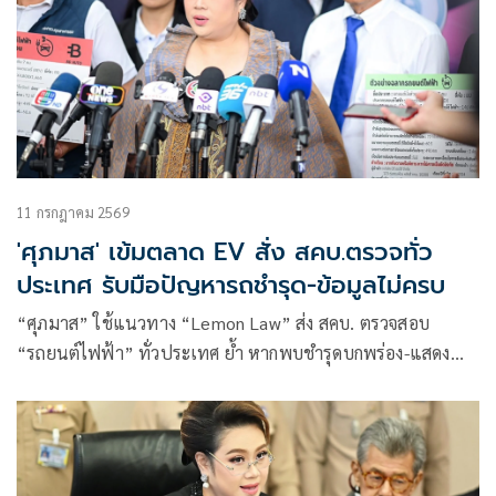
11 กรกฎาคม 2569
'ศุภมาส' เข้มตลาด EV สั่ง สคบ.ตรวจทั่ว
ประเทศ รับมือปัญหารถชำรุด-ข้อมูลไม่ครบ
“ศุภมาส” ใช้แนวทาง “Lemon Law” ส่ง สคบ. ตรวจสอบ
“รถยนต์ไฟฟ้า” ทั่วประเทศ ย้ำ หากพบชำรุดบกพร่อง-แสดง
ฉลากไม่ครบ ดำเนินคดีทันที