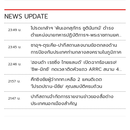
o
n
k
k
NEWS UPDATE
โปรดเกล้าฯ 'พันเอกสุภัทร ชูตินันทน์' ดำรง
23:49 น.
ตำแหน่งนายทหารปฏิบัติการฯ-พระราชทานยศ
'พลตรี'
ซาอุฯ-ตุรเคีย-ปากีสถานลงนามข้อตกลงด้าน
23:45 น.
การป้องกันประเทศท่ามกลางสงครามในภูมิภาค
'ฮอนด้า เรซซิ่ง ไทยแลนด์' เปิดฉากร้อนแรง!
22:46 น.
'ชิพ-มิกซ์' กดเวลาติดหัวแถว ARRC สนาม 4
ที่มัลดาลิกา
ศึกชิงชัยผู้ว่ากกท.เหลือ 2 แคนดิเดต
21:57 น.
'โปรดปราน-มีชัย' คุณสมบัติครบถ้วน
ปากีสถานจำกัดการรายงานข่าวของสื่อต่าง
21:47 น.
ประเทศนอกเมืองสำคัญ