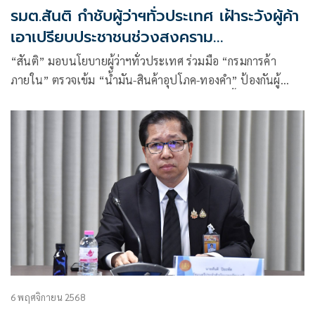
รมต.สันติ กำชับผู้ว่าฯทั่วประเทศ เฝ้าระวังผู้ค้า
เอาเปรียบประชาชนช่วงสงคราม
ตะวันออกกลาง
“สันติ” มอบนโยบายผู้ว่าฯทั่วประเทศ ร่วมมือ “กรมการค้า
ภายใน” ตรวจเข้ม “น้ำมัน-สินค้าอุปโภค-ทองคำ” ป้องกันผู้
ประกอบการฉวยโอกาสช่วงวิกฤติตะวันออกกลาง ขึ้นราคา-กักตุน-
เอาเปรียบผู้บริโภค พร้อมสั่งเพิ่มคู่สายด่วนรับเรื่องร้องเรียน
6 พฤศจิกายน 2568