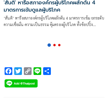
'สันติ' หารือสภาองค์กรผู้บริโภคผลักดัน 4
มาตรการเข้มดูแลผู้บริโภค
‘สันติ’ หารือสภาองค์กรผู้บริโภคผลักดัน 4 มาตรการเข้ม ยกระดับ
ความเชื่อมั่น-ความเป็นธรรม คุ้มครองผู้บริโภค ทั้งช้อปปิ้ง
ออนไลน์ สินค้าไม่ได้มาตรฐาน พร้อมการบังคับใช้กฎหมาย
สาธารณูปโภคหอพักราคาแพง
F
T
C
Li
S
ac
wi
o
n
h
e
tt
p
e
ar
b
er
y
e
o
Li