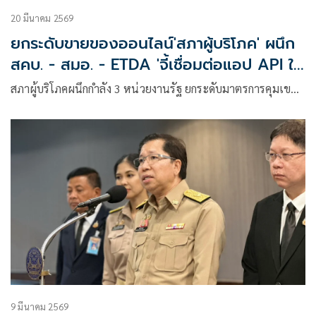
20 มีนาคม 2569
ยกระดับขายของออนไลน์'สภาผู้บริโภค' ผนึก
สคบ. - สมอ. - ETDA 'จี้เชื่อมต่อแอป API ใน
6 เดือนผิดกฎปรับ 5แสนคุกครึ่งปี
สภาผู้บริโภคผนึกกำลัง 3 หน่วยงานรัฐ ยกระดับมาตรการคุมเข…
9 มีนาคม 2569