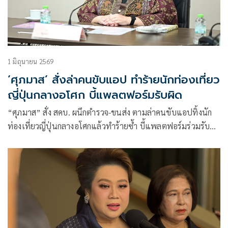
1 มิถุนายน 2569
‘ศุภมาส’ สั่งล่าคนขับแอป ทำร้ายนักท่องเที่ยว
ญี่ปุ่นกลางอโศก บี้แพลตฟอร์มรับผิด
“ศุภมาส” สั่ง สคบ. ผนึกตำรวจ-ขนส่ง ตามล่าคนขับแอปทิ้งนัก
ท่องเที่ยวญี่ปุ่นกลางอโศกแล้วทำร้ายซ้ำ บี้แพลตฟอร์มร่วมรับผิด
เร่งเยียวยา กู้ภาพลักษณ์ประเทศ