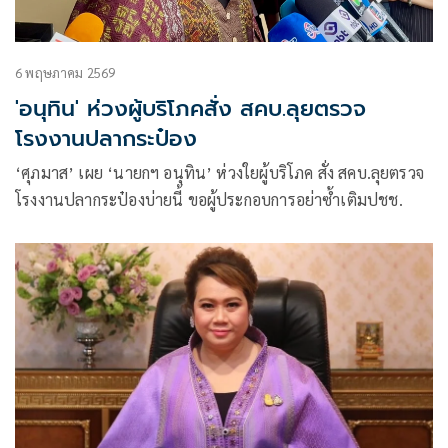
6 พฤษภาคม 2569
'อนุทิน' ห่วงผู้บริโภคสั่ง สคบ.ลุยตรวจ
โรงงานปลากระป๋อง
‘ศุภมาส’ เผย ‘นายกฯ อนุทิน’ ห่วงใยผู้บริโภค สั่ง สคบ.ลุยตรวจ
โรงงานปลากระป๋องบ่ายนี้ ขอผู้ประกอบการอย่าซ้ำเติมปชช.