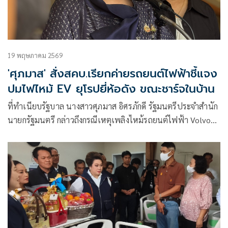
19 พฤษภาคม 2569
'ศุภมาส' สั่งสคบ.เรียกค่ายรถยนต์ไฟฟ้าชี้แจง
ปมไฟไหม้ EV ยุโรปยี่ห้อดัง ขณะชาร์จในบ้าน
ที่ทำเนียบรัฐบาล นางสาวศุภมาส อิศรภักดี รัฐมนตรีประจำสำนัก
นายกรัฐมนตรี กล่าวถึงกรณีเหตุเพลิงไหม้รถยนต์ไฟฟ้า Volvo
รุ่น EX30 ขณะชา