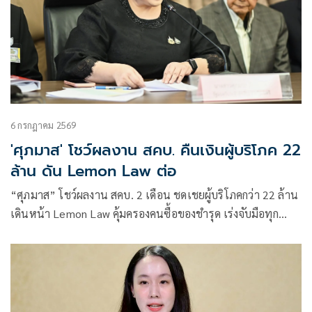
6 กรกฎาคม 2569
'ศุภมาส' โชว์ผลงาน สคบ. คืนเงินผู้บริโภค 22
ล้าน ดัน Lemon Law ต่อ
“ศุภมาส” โชว์ผลงาน สคบ. 2 เดือน ชดเชยผู้บริโภคกว่า 22 ล้าน
เดินหน้า Lemon Law คุ้มครองคนซื้อของชำรุด เร่งจับมือทุก
หน่วยงาน ลุยสะสางทุกเคส