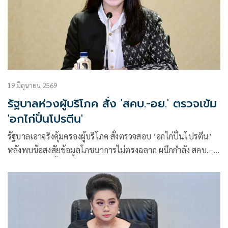
19 มิถุนายน 2569
รัฐบาลห่วงผู้บริโภค สั่ง 'สคบ.-อย.' ตรวจเข้ม
'อกไก่ปั่นโปรตีน'
รัฐบาลเอาจริงคุ้มครองผู้บริโภค สั่งตรวจสอบ ‘อกไก่ปั่นโปรตีน’
หลังพบข้อสงสัยข้อมูลโภชนาการไม่ตรงฉลาก ผนึกกำลัง สคบ.–
อย. ตรวจเข้มทั้งฉลากและโฆษณา