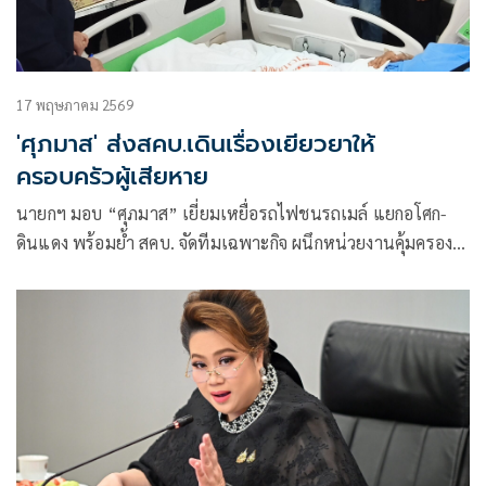
17 พฤษภาคม 2569
'ศุภมาส' ส่งสคบ.เดินเรื่องเยียวยาให้
ครอบครัวผู้เสียหาย
นายกฯ มอบ “ศุภมาส” เยี่ยมเหยื่อรถไฟชนรถเมล์ แยกอโศก-
ดินแดง พร้อมย้ำ สคบ. จัดทีมเฉพาะกิจ ผนึกหน่วยงานคุ้มครอง
สิทธิผู้บริโภคใช้บริการสาธารณะเต็มที่ทุกราย