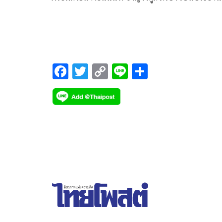
เปิดงานสืบสานประเพณีมหาสงกรานต์ถนนข้าวสุก @
อ่างทอง ที่ลานกิจกรรมหน้าวัดลาดเป็ด ต.ท่าช้าง
อ.วิเศษชัยชาญ จ.อ่างทอง โดยมีนายภราดร ปริศนาน
กุล รัฐมนตรีประจำสำนักนายกรัฐมนตรี นายกรวีร์ ปร
นันทกุล สส.อ่างทอง นายสมศักดิ์ ปริศนานันทกุล นาย
F
T
C
Li
S
วุฒิ ธนาคมานุสรณ์ หัวหน้าพรรครักชาติ ให้การต้อนร
ac
wi
o
n
h
e
tt
p
e
ar
b
er
y
e
o
Li
o
n
k
k