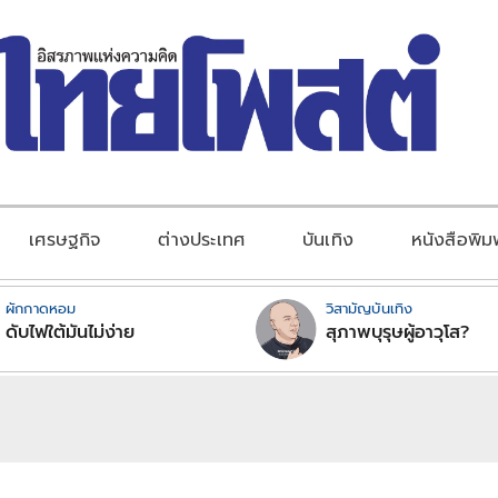
เศรษฐกิจ
ต่างประเทศ
บันเทิง
หนังสือพิม
ผักกาดหอม
วิสามัญบันเทิง
ดับไฟใต้มันไม่ง่าย
สุภาพบุรุษผู้อาวุโส?