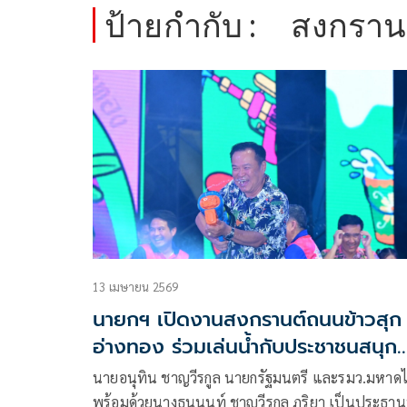
ป้ายกำกับ :
สงกราน
13 เมษายน 2569
นายกฯ เปิดงานสงกรานต์ถนนข้าวสุก
อ่างทอง ร่วมเล่นน้ำกับประชาชนสนุก
เต็มที่
นายอนุทิน ชาญวีรกูล นายกรัฐมนตรี และรมว.มหาด
พร้อมด้วยนางธนนนท์ ชาญวีรกูล ภริยา เป็นประธานพ