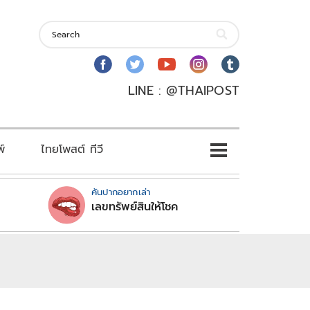
LINE : @THAIPOST
พ์
ไทยโพสต์ ทีวี
คันปากอยากเล่า
เลขทรัพย์สินให้โชค