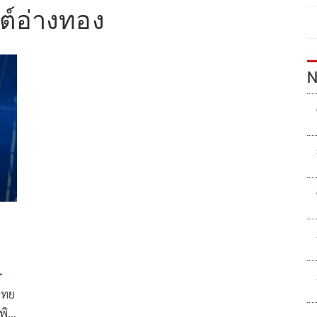
ต์อ่างทอง
N
ไทย
ิธี