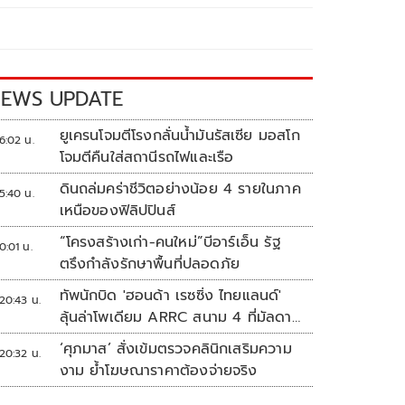
EWS UPDATE
ยูเครนโจมตีโรงกลั่นน้ำมันรัสเซีย มอสโก
6:02 น.
โจมตีคืนใส่สถานีรถไฟและเรือ
ดินถล่มคร่าชีวิตอย่างน้อย 4 รายในภาค
5:40 น.
เหนือของฟิลิปปินส์
“โครงสร้างเก่า-คนใหม่”บีอาร์เอ็น รัฐ
0:01 น.
ตรึงกำลังรักษาพื้นที่ปลอดภัย
ทัพนักบิด 'ฮอนด้า เรซซิ่ง ไทยแลนด์'
20:43 น.
ลุ้นล่าโพเดียม ARRC สนาม 4 ที่มัลดาลิ
กา
‘ศุภมาส’ สั่งเข้มตรวจคลินิกเสริมความ
20:32 น.
งาม ย้ำโฆษณาราคาต้องจ่ายจริง