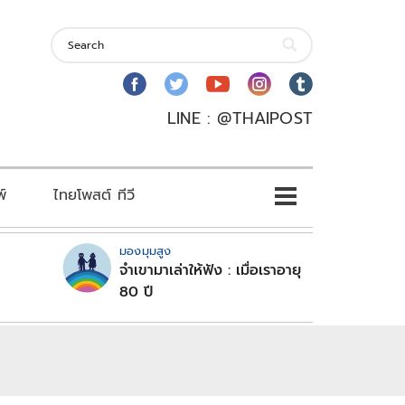
LINE : @THAIPOST
พ์
ไทยโพสต์ ทีวี
มองมุมสูง
จำเขามาเล่าให้ฟัง : เมื่อเราอายุ
80 ปี