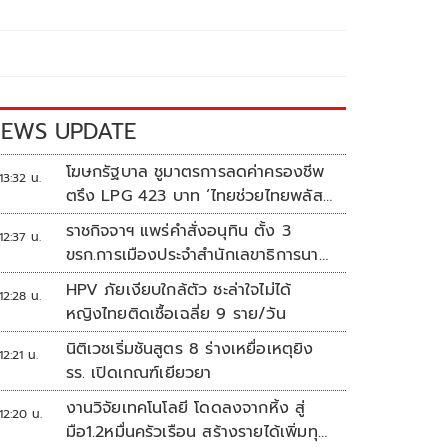
EWS UPDATE
โฆษกรัฐบาล ชูมาตรการลดค่าครองชีพ
13:32 น.
ตรึง LPG 423 บาท ‘ไทยช่วยไทยพลัส’
ดันเงินหมุนแสนล้าน
ราชกิจจาฯ แพร่คำสั่งอนุทิน ตั้ง 3
12:37 น.
ขรก.การเมืองประจำสำนักเลขาธิการนา
ยกฯ
HPV ภัยเงียบใกล้ตัว ชะล่าใจไม่ได้
12:28 น.
หญิงไทยติดเชื้อเฉลี่ย 9 ราย/วัน
นิติเวชเริ่มชันสูตร 8 ร่างเหยื่อเหตุยิง
12:21 น.
รร. เปิดเกณฑ์เยียวยา
งานวิจัยเทคโนโลยี โดดลงจากหิ้ง สู่
12:20 น.
มือ1.2หมื่นครัวเรือน สร้างรายได้เพิ่มทุก