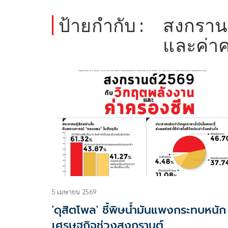
ป้ายกำกับ :
สงกรานต
และค่า
5 เมษายน 2569
'ดุสิตโพล' ชี้พิษน้ำมันแพงกระทบหนัก
เศรษฐกิจช่วงสงกรานต์