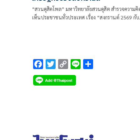
“สวนดุสิตโพล” มหาวิทยาลัยสวนดุสิต สำรวจความคิ
เห็นประชาชนทั่วประเทศ เรื่อง “สงกรานต์ 2569 กับ
วิกฤตพลังงานและค่าครองชีพ” กลุ่มตัวอย่างจำนวน
1,272 คน
F
T
C
Li
S
ac
wi
o
n
h
e
tt
p
e
ar
b
er
y
e
o
Li
o
n
k
k