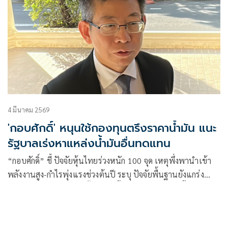
4 มีนาคม 2569
'กอบศักดิ์' หนุนใช้กองทุนตรึงราคาน้ำมัน แนะ
รัฐบาลเร่งหาแหล่งน้ำมันอื่นทดแทน
“กอบศักดิ์” ชี้ ปัจจัยหุ้นไทยร่วงหนัก 100 จุด เหตุพึ่งพานำเข้า
พลังงานสูง-กำไรพุ่งแรงช่วงต้นปี ระบุ ปัจจัยพื้นฐานยังแกร่ง
เตือน ประหยัดพลังงานตั้งแต่วันนี้ รับมือสงครามยืดเยื้อ ระบุ ถูก
แล้วใช้เงินกองทุนเพื่อตรึงราคา แนะ รบ.หาแหล่งน้ำมันใหม่ให้
ได้ก่อนประเทศอื่น