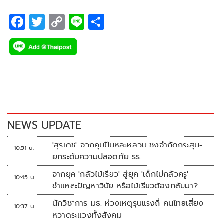
F
T
C
Li
S
ac
wi
o
n
h
e
tt
p
e
ar
b
er
y
e
o
Li
o
n
k
k
NEWS UPDATE
'สุรเดช' จวกคุมปืนหละหลวม ชงจำกัดกระสุน-
10:51 น.
ยกระดับความปลอดภัย รร.
จากยุค 'กลัวไม้เรียว' สู่ยุค 'เด็กไม่กลัวครู'
10:45 น.
ชำแหละปัญหาวินัย หรือไม้เรียวต้องกลับมา?
นักวิชาการ มธ. ห่วงเหตุรุนแรงถี่ คนไทยเสี่ยง
10:37 น.
หวาดระแวงทั้งสังคม