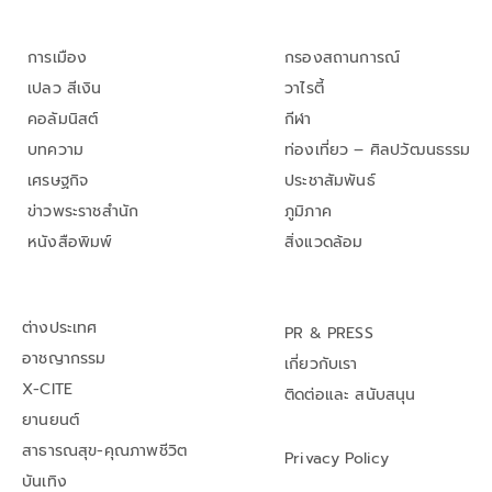
การเมือง
กรองสถานการณ์
เปลว สีเงิน
วาไรตี้
คอลัมนิสต์
กีฬา
บทความ
ท่องเที่ยว – ศิลปวัฒนธรรม
เศรษฐกิจ
ประชาสัมพันธ์
ข่าวพระราชสำนัก
ภูมิภาค
หนังสือพิมพ์
สิ่งแวดล้อม
ต่างประเทศ
PR & PRESS
อาชญากรรม
เกี่ยวกับเรา
X-CITE
ติดต่อและ สนับสนุน
ยานยนต์
สาธารณสุข-คุณภาพชีวิต
Privacy Policy
บันเทิง