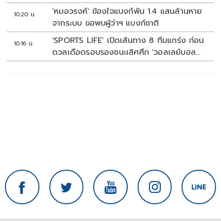
'หมอวรงค์' ข้องใจแบงก์พัน 1.4 แสนล้านหาย
10:20 น.
จากระบบ ขอพบผู้ว่าฯ แบงก์ชาติ
'SPORTS LIFE' เปิดเส้นทาง 8 ทีมแกร่ง ก่อน
10:16 น.
ดวลเดือดรอบรองชนะเลิศศึก 'วอลเลย์บอล
นักเรียน แชมป์กีฬา 7HD 2026'