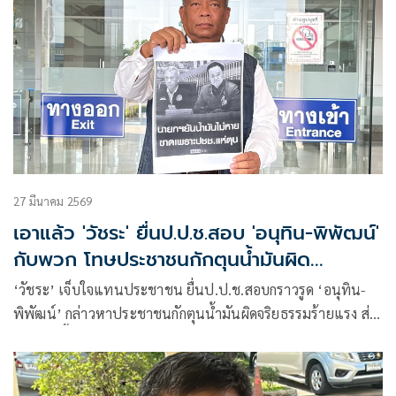
27 มีนาคม 2569
เอาแล้ว 'วัชระ' ยื่นป.ป.ช.สอบ 'อนุทิน-พิพัฒน์'
กับพวก โทษประชาชนกักตุนน้ำมันผิด
จริยธรรมร้ายแรง
‘วัชระ’ เจ็บใจแทนประชาชน ยื่นป.ป.ช.สอบกราวรูด ‘อนุทิน-
พิพัฒน์’ กล่าวหาประชาชนกักตุนน้ำมันผิดจริยธรรมร้ายแรง ส่อ
ละเว้น-เอื้อประโยชน์ บ.น้ำมัน ผลประโยชน์ทับซ้อน ลากข
รก.ทั้งหมด-โรงกลั่น ไปหาความจริงที่ป.ป.ช.