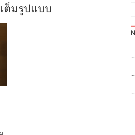
เต็มรูปแบบ
N
าม