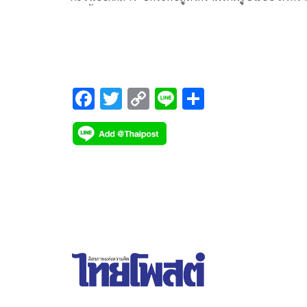
ยืดเยื้อยาวนาน’ กระทบเศรษฐกิจไทยแตกต่างกัน
‘สถานการณ์น้ำมันไทย’ ยังอยู่ในระดับที่รับมือได้ในร
สั้น แต่หากสงครามยืดเยื้อหรือขยายความรุนแรง อาจ
ปัญหาการขาดแคลนน้ำมัน
F
T
C
Li
S
ac
wi
o
n
h
e
tt
p
e
ar
b
er
y
e
o
Li
o
n
k
k