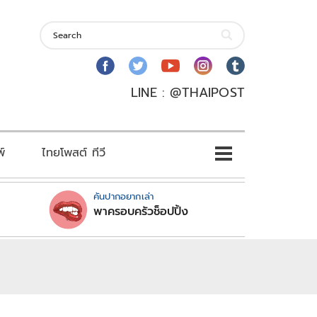
LINE : @THAIPOST
พ์
ไทยโพสต์ ทีวี
คันปากอยากเล่า
พาครอบครัวช็อปปิ้ง