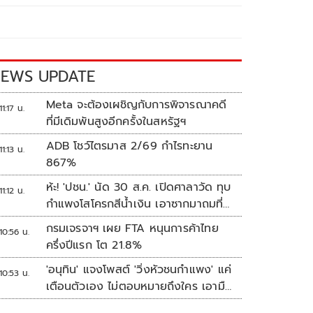
EWS UPDATE
Meta จะต้องเผชิญกับการพิจารณาคดี
11:17 น.
ที่มีเดิมพันสูงอีกครั้งในสหรัฐฯ
ADB โชว์ไตรมาส 2/69 กำไรทะยาน
11:13 น.
867%
ห้ะ! 'ปชน.' นัด 30 ส.ค. เปิดศาลาวัด ทุบ
11:12 น.
กำแพงโสโครกสีน้ำเงิน เอาซากมาถมที่
ทำฮวงซุ้ยเขากระโดง
กรมเจรจาฯ เผย FTA หนุนการค้าไทย
10:56 น.
ครึ่งปีแรก โต 21.8%
'อนุทิน' แจงโพสต์ 'วิ่งหัวชนกำแพง' แค่
10:53 น.
เตือนตัวเอง ไม่ตอบหมายถึงใคร เอามือ
แตะหน้าผากบอก 'หัวโน'