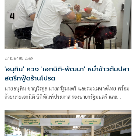
27 เมษายน 2569
'อนุทิน' ควง 'เอกนิติ-พัฒนา' หม่ำข้าวต้มปลา
สตรีทฟู้ดร้านโปรด
นายอนุทิน ชาญวีรกูล นายกรัฐมนตรี และรมว.มหาดไทย พร้อม
ด้วยนายเอกนิติ นิติทัณฑ์ประภาศ รองนายกรัฐมนตรี และ
รมว.คลัง และนายสันติ พร้อมพัฒน์ รมว.สาธารณสุข ได้รับ
ประทานข้าวต้มปลากิมโป้