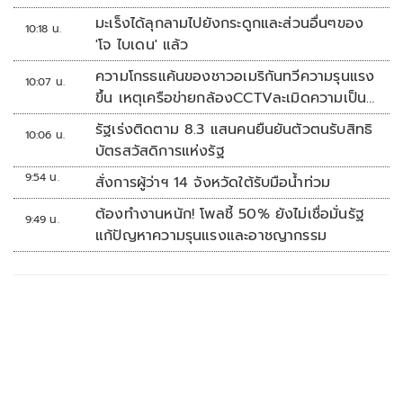
มะเร็งได้ลุกลามไปยังกระดูกและส่วนอื่นๆของ
10:18 น.
'โจ ไบเดน' แล้ว
ความโกรธแค้นของชาวอเมริกันทวีความรุนแรง
10:07 น.
ขึ้น เหตุเครือข่ายกล้องCCTVละเมิดความเป็น
ส่วนตัว
รัฐเร่งติดตาม 8.3 แสนคนยืนยันตัวตนรับสิทธิ
10:06 น.
บัตรสวัสดิการแห่งรัฐ
9:54 น.
สั่งการผู้ว่าฯ 14 จังหวัดใต้รับมือน้ำท่วม
ต้องทำงานหนัก! โพลชี้ 50% ยังไม่เชื่อมั่นรัฐ
9:49 น.
แก้ปัญหาความรุนแรงและอาชญากรรม