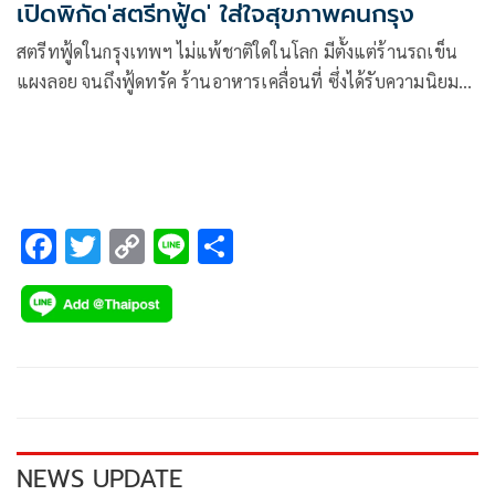
เปิดพิกัด'สตรีทฟู้ด' ใส่ใจสุขภาพคนกรุง
สตรีทฟู้ดในกรุงเทพฯ ไม่แพ้ชาติใดในโลก มีตั้งแต่ร้านรถเข็น
แผงลอย จนถึงฟู้ดทรัค ร้านอาหารเคลื่อนที่ ซึ่งได้รับความนิยม
ในกลุ่มนักท่องเที่ยวทั่วโลก นิตยสารฟอร์บส์ จัดให้เป็นอันดับ
หนึ่งในหัวข้อ World top 10 cities for street food
F
T
C
Li
S
ac
wi
o
n
h
e
tt
p
e
ar
b
er
y
e
o
Li
o
n
k
k
NEWS UPDATE