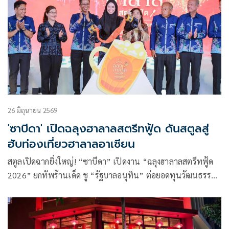
26 มิถุนายน 2569
'ซาบีดา' เปิดฉลุงฮาลาลสตรีทฟู้ด ดันสตูลสู่
ฮับท่องเที่ยวฮาลาลอาเซียน
สตูลเปิดฉากยิ่งใหญ่! “ซาบีดา” เปิดงาน “ฉลุงฮาลาลสตรีทฟู้ด
2026” ยกทัพร้านเด็ด ชู “รัฐบาลอนุทิน” ต่อยอดทุนวัฒนธรรม
สร้างมูลค่า ผสานไทย – มลายู สร้างร