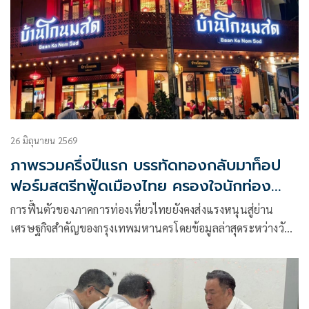
26 มิถุนายน 2569
ภาพรวมครึ่งปีแรก บรรทัดทองกลับมาท็อป
ฟอร์มสตรีทฟู้ดเมืองไทย ครองใจนักท่อง
เที่ยวร้านดังทั่วไทยปักหมุดเปิดร้านต่อเนื่อง
การฟื้นตัวของภาคการท่องเที่ยวไทยยังคงส่งแรงหนุนสู่ย่าน
เศรษฐกิจสำคัญของกรุงเทพมหานครโดยข้อมูลล่าสุดระหว่างวัน
ที่ 1 มกราคม – 20 มิถุนายน 2569 ประเทศไทยมีนักท่องเที่ยว
ต่างชาติเดินทางเข้าประเทศสะสมกว่า 15.45 ล้านคน ส่งผลให้
หลายพื้นที่กลับมาคึกคักอีกครั้ง โดยเฉพาะ “บรรทัดทอง”