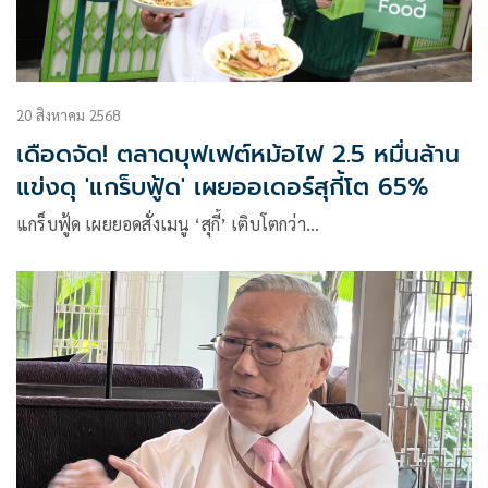
20 สิงหาคม 2568
เดือดจัด! ตลาดบุฟเฟต์หม้อไฟ 2.5 หมื่นล้าน
แข่งดุ 'แกร็บฟู้ด' เผยออเดอร์สุกี้โต 65%
แกร็บฟู้ด เผยยอดสั่งเมนู ‘สุกี้’ เติบโตกว่า…