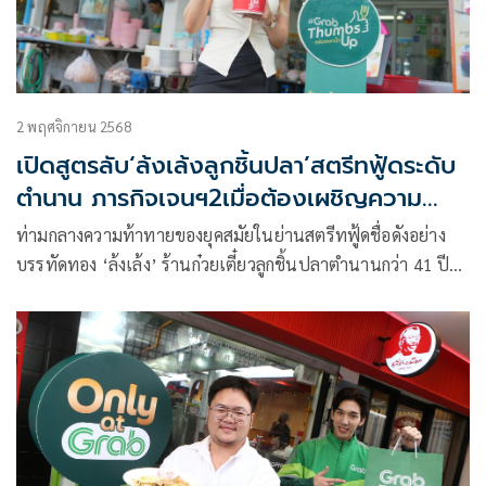
2 พฤศจิกายน 2568
เปิดสูตรลับ‘ล้งเล้งลูกชิ้นปลา’สตรีทฟู้ดระดับ
ตำนาน ภารกิจเจนฯ2เมื่อต้องเผชิญความ
ท้าทาย-เปลี่ยนแปลง
ท่ามกลางความท้าทายของยุคสมัยในย่านสตรีทฟู้ดชื่อดังอย่าง
บรรทัดทอง ‘ล้งเล้ง’ ร้านก๋วยเตี๋ยวลูกชิ้นปลาตำนานกว่า 41 ปี
พิสูจน์ให้เห็นถึงการยืนหยัดและเติบโตอย่างแข็งแกร่ง