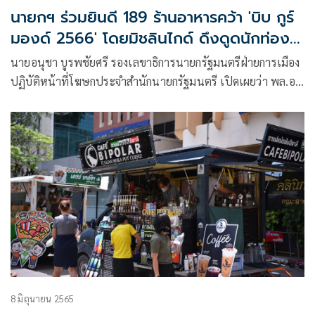
นายกฯ ร่วมยินดี 189 ร้านอาหารคว้า 'บิบ กูร์
มองด์ 2566' โดยมิชลินไกด์ ดึงดูดนักท่อง
เที่ยว เพิ่มมูลค่าเศรษฐกิจ
นายอนุชา บูรพชัยศรี รองเลขาธิการนายกรัฐมนตรีฝ่ายการเมือง
ปฏิบัติหน้าที่โฆษกประจำสำนักนายกรัฐมนตรี เปิดเผยว่า พล.อ.
ประยุทธ์ จันทร์โอชา นายกรัฐมนตรีและรัฐมนตรีว่าการกระทรวง
กลาโหม รับทราบและยินดีกับร้านอาหารและ Street Food ไทย
ที่ได้รับการคัดเลือกจากมิชลิน ไกด์ (MICHELIN Guide)
8 มิถุนายน 2565