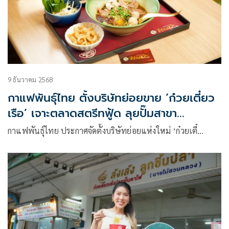
9 ธันวาคม 2568
กาแฟพันธุ์ไทย ตั้งบริษัทย่อยขาย ‘ก๋วยเตี๋ยว
เรือ’ เจาะตลาดสตรีทฟู้ด ลุยปั๊มสาขา
กรุงเทพฯและปริมณฑล
กาแฟพันธุ์ไทย ประกาศจัดตั้งบริษัทย่อยแห่งใหม่ ‘ก๋วยเตี๋…