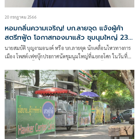
20 กรกฎาคม 2566
หอมกลิ่นความเจริญ! บก.ลายจุด แจ้งผู้ค้า
สตรีทฟู้ด โอกาสทองมาแล้ว ชุมนุมใหญ่ 23
ก.ค.
นายสมบัติ บุญงามอนงค์ หรือ บก.ลายจุด นักเคลื่อนไหวทางการ
เมือง โพสต์เฟซบุ๊กประกาศนัดชุมนุมใหญ่ที่แยกอโศก ในวันที่
23 กรกฎาคมนี้ว่า เรียนผู้ประกอบการหมูกระทะ ปิ้งย่าง และ CIA
ในคราบรถเข็น Street Food