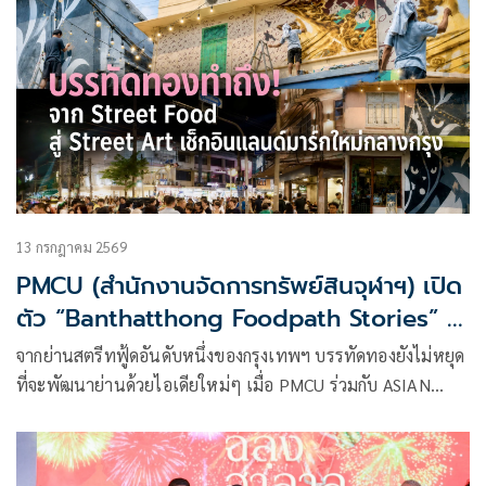
13 กรกฎาคม 2569
PMCU (สำนักงานจัดการทรัพย์สินจุฬาฯ) เปิด
ตัว “Banthatthong Foodpath Stories” ใช้
พลัง Street Art เปลี่ยนบรรทัดทองสู่
จากย่านสตรีทฟู้ดอันดับหนึ่งของกรุงเทพฯ บรรทัดทองยังไม่หยุด
Street Food & Art Destination ชวนผู้คน
ที่จะพัฒนาย่านด้วยไอเดียใหม่ๆ เมื่อ PMCU ร่วมกับ ASIAN
ออกเดินสำรวจย่าน เพื่อตามหา Hidden
WALL และ HYPE SPRAY
Treasures ที่ซ่อนอยู่ตามตรอกซอกซอย