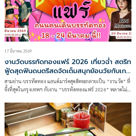
17 มีนาคม 2569
งานวัดบรรทัดทองแฟร์ 2026 เที่ยวฉ่ำ สตรีท
ฟู้ดสุดฟินดนตรีสดจัดเต็มสนุกย้อนวัยกับเกม
งานวัดกลางกรุง
สามย่าน-บรรทัดทอง แลนด์มาร์คสุดฮิตจะกลายเป็น “งานวัด” ที่
จึ้งที่สุดในกรุงเทพฯ กับงาน “บรรทัดทองแฟร์ 2026” พลาดไม่
ได้กับกองทัพความสนุกแบบไทยสไตล์มาผสมโรงกับสตรีทฟู้ดระ
ดับตำนานแห่งถนนบรรทัดทอง! สายกิน สายช้อป หรือสายคอน
เทนต์ เ