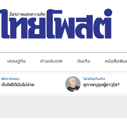
เศรษฐกิจ
ต่างประเทศ
บันเทิง
หนังสือพิม
ผักกาดหอม
วิสามัญบันเทิง
ดับไฟใต้มันไม่ง่าย
สุภาพบุรุษผู้อาวุโส?