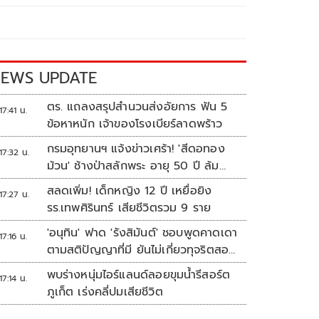
EWS UPDATE
ตร. แถลงสรุปสำนวนส่งอัยการ ฟัน 5
17:41 น.
ข้อหาหนัก เจ้าของโรงเบียร์ลาดพร้าว
กรมอุทยานฯ แจ้งข่าวเศร้า! 'สีดอทอง
17:32 น.
ม้วน' ช้างป่าสลักพระ อายุ 50 ปี ล้ม
แล้ว
สลดเพิ่ม! เด็กหญิง 12 ปี เหยื่อยิง
17:27 น.
รร.เทพศิรินทร์ เสียชีวิตรวม 9 ราย
'อนุทิน' ฟาด 'รังสิมันต์' ชอบพูดคาดเดา
17:16 น.
ตามสติปัญญาที่มี ยันไม่เกี่ยวทุจริตสอบ
ท้องถิ่น
พบร่างหนุ่มไอร์แลนด์ลอยขุมน้ำรีสอร์ต
17:14 น.
ภูเก็ต เร่งคลี่ปมเสียชีวิต