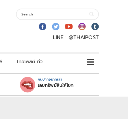
LINE : @THAIPOST
พ์
ไทยโพสต์ ทีวี
คันปากอยากเล่า
เลขทรัพย์สินให้โชค