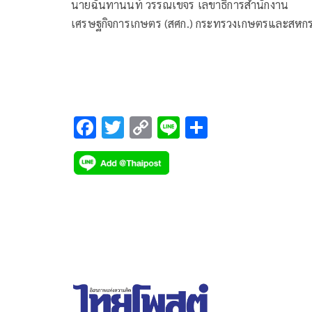
ดันส่งออกผงาด ในฐานะครัวโลก
นายฉันทานนท์ วรรณเขจร เลขาธิการสำนักงาน
เศรษฐกิจการเกษตร (สศก.) กระทรวงเกษตรและสหกร
เปิดเผยถึงสถานการณ์ด้านความมั่นคงอาหาร
F
T
C
Li
S
ac
wi
o
n
h
e
tt
p
e
ar
b
er
y
e
o
Li
o
n
k
k