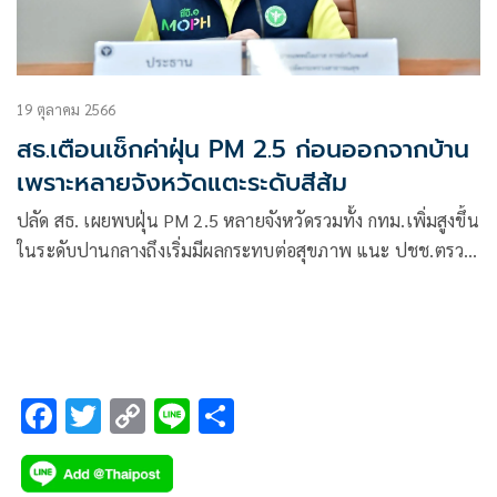
19 ตุลาคม 2566
สธ.เตือนเช็กค่าฝุ่น PM 2.5 ก่อนออกจากบ้าน
เพราะหลายจังหวัดแตะระดับสีส้ม
ปลัด สธ. เผยพบฝุ่น PM 2.5 หลายจังหวัดรวมทั้ง กทม.เพิ่มสูงขึ้น
ในระดับปานกลางถึงเริ่มมีผลกระทบต่อสุขภาพ แนะ ปชช.ตรวจ
สอบค่าฝุ่นก่อนออกจากบ้านหรือทำกิจกรรมนอกบ้าน
F
T
C
Li
S
ac
wi
o
n
h
e
tt
p
e
ar