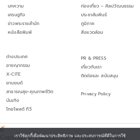
บทความ
ท่องเที่ยว – ศิลปวัฒนธรรม
เศรษฐกิจ
ประชาสัมพันธ์
ข่าวพระราชสำนัก
ภูมิภาค
หนังสือพิมพ์
สิ่งแวดล้อม
ต่างประเทศ
PR & PRESS
อาชญากรรม
เกี่ยวกับเรา
X-CITE
ติดต่อและ สนับสนุน
ยานยนต์
สาธารณสุข-คุณภาพชีวิต
Privacy Policy
บันเทิง
ไทยโพสต์ ทีวี
เราใช้คุกกี้เพื่อพัฒนาประสิทธิภาพ และประสบการณ์ที่ดีในการใช้
Copyright© thaipost.net, All rights reserved.,