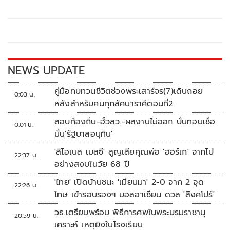
b
er
y
e
o
Li
o
n
k
k
NEWS UPDATE
คู่มือทบทวนชีวิตช่วงพระเสาร์จร(7)เดินถอย
0:03 น.
หลังสำหรับคนทุกลัคนาราศีตอนที่2
สอบท้องถิ่น-ฮั้วสว.-ผลงานไม่ออก บั่นทอนเชื่อ
0:01 น.
มั่น'รัฐบาลอนุทิน'
'ลิโอเนล เมสซี' สูญเสียคุณพ่อ 'ฮอร์เก' จากไป
22:37 น.
อย่างสงบในวัย 68 ปี
'ไทย' เปิดบ้านชนะ 'เมียนมา' 2-0 จาก 2 จุด
22:26 น.
โทษ เข้ารอบรองฯ บอลอาเซียน ดวล 'สิงคโปร์'
วธ.เตรียมพร้อม พิธีการศพในพระบรมราชานุ
20:59 น.
เคราะห์ เหตุยิงในโรงเรียน