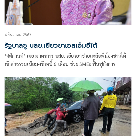
4 ธันวาคม 2567
รัฐบาลชู บสย.เยียวยาเอสเอ็มอีใต้
‘ศศิกานต์’ เผย มาตรการ บสย. เยียวยาช่วยเหลือพี่น้องชาวใต้
พักค่าธรรมเนียม-พักหนี้ 6 เดือน ช่วย SMEs ฟื้นฟูกิจการ