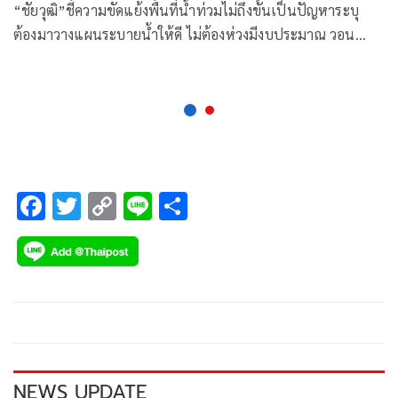
“ชัยวุฒิ”ชี้ความขัดแย้งพื้นที่น้ำท่วมไม่ถึงขั้นเป็นปัญหาระบุ
ต้องมาวางแผนระบายน้ำให้ดี ไม่ต้องห่วงมีงบประมาณ วอน
คิดถึงคนส่วนรวม อย่าเอาการเมืองมาเกี่ยว
F
T
C
Li
S
ac
wi
o
n
h
e
tt
p
e
ar
b
er
y
e
o
Li
o
n
k
k
NEWS UPDATE