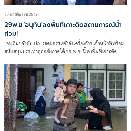
28 พฤศจิกายน 2567
29พ.ย.'อนุทิน'ลงพื้นที่เกาะติดสถานการณ์น้ำ
ท่วม!
‘อนุทิน’ กำชับ ปภ. ระดมสรรพกำลังเครื่องจักร เจ้าหน้าที่พร้อม
สนับสนุนบรรเทาอุทกภัยภาคใต้ 29 พ.ย. นี้ ลงพื้นที่เกาะติด
สถานการณ์ ล่าสุดมีน้ำท่วมใน 7 จังหวัด กระทบประชาชน
136,219 ครัวเรือน