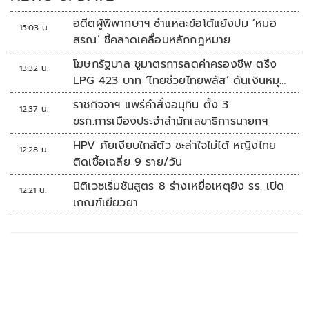
อดีตผู้พิพากษาฯ ชำแหละข้อโต้แย้งปม ‘หมอ
15:03 น.
สรณ’ ชี้คลาดเคลื่อนหลักกฎหมาย
โฆษกรัฐบาล ชูมาตรการลดค่าครองชีพ ตรึง
13:32 น.
LPG 423 บาท ‘ไทยช่วยไทยพลัส’ ดันเงินหมุน
แสนล้าน
ราชกิจจาฯ แพร่คำสั่งอนุทิน ตั้ง 3
12:37 น.
ขรก.การเมืองประจำสำนักเลขาธิการนายกฯ
HPV ภัยเงียบใกล้ตัว ชะล่าใจไม่ได้ หญิงไทย
12:28 น.
ติดเชื้อเฉลี่ย 9 ราย/วัน
นิติเวชเริ่มชันสูตร 8 ร่างเหยื่อเหตุยิง รร. เปิด
12:21 น.
เกณฑ์เยียวยา