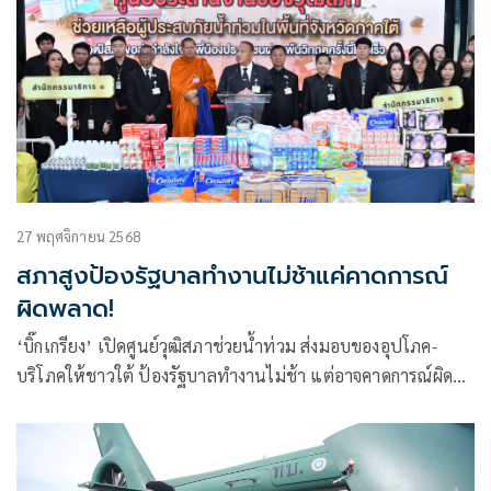
27 พฤศจิกายน 2568
สภาสูงป้องรัฐบาลทำงานไม่ช้าแค่คาดการณ์
ผิดพลาด!
‘บิ๊กเกรียง’ เปิดศูนย์วุฒิสภาช่วยน้ำท่วม ส่งมอบของอุปโภค-
บริโภคให้ชาวใต้ ป้องรัฐบาลทำงานไม่ช้า แต่อาจคาดการณ์ผิด
พลาด จึงเกิดสถานการณ์ฉุกเฉิน เชื่อหลังน้ำลดรัฐบาลเตรียม
เยียวยาเต็มที่ ฟื้นฟูทั้งบ้านและจิตใจ