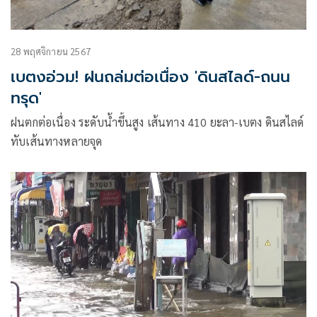
28 พฤศจิกายน 2567
เบตงอ่วม! ฝนถล่มต่อเนื่อง 'ดินสไลด์-ถนน
ทรุด'
ฝนตกต่อเนื่อง ระดับน้ำขึ้นสูง เส้นทาง 410 ยะลา-เบตง ดินสไลด์
ทับเส้นทางหลายจุด