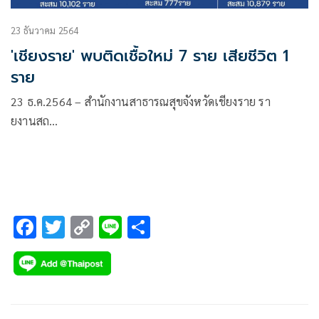
23 ธันวาคม 2564
'เชียงราย' พบติดเชื้อใหม่ 7 ราย เสียชีวิต 1
ราย
23 ธ.ค.2564 – สำนักงานสาธารณสุขจังหวัดเชียงราย รา
ยงานสถ…
F
T
C
Li
S
ac
wi
o
n
h
e
tt
p
e
ar
b
er
y
e
o
Li