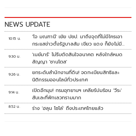
o
n
k
k
NEWS UPDATE
'โจ มณฑานี' เย้ย ปชป. มาถึงจุดที่ไม่มีใครเอา
10:15 น.
กระแสข่าวตั้งรัฐบาลส้ม เขียว แดง ก็ยังไม่มีฟ้า
เลย
'เนย์มาร์' ไม่รีบตัดสินใจอนาคต หลังใกล้หมด
9:30 น.
สัญญา 'ซานโตส'
ยกระดับสำนักงานที่ดิน! จดทะเบียนสิทธิและ
9:26 น.
นิติกรรมออนไลน์ทั่วประเทศ
เปิดอีกมุม! กรมอุทยานฯ เคลียร์ปมร้อน 'วีระ'
9:14 น.
สับเละที่พักเลวทรามมาก
8:52 น.
ร่าง 'ฮลุน โซโล่' ถึงประเทศไทยแล้ว