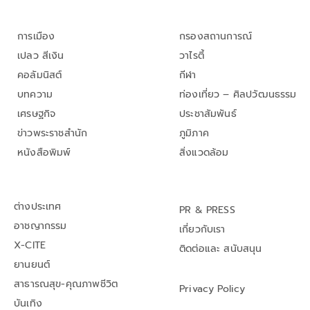
การเมือง
กรองสถานการณ์
เปลว สีเงิน
วาไรตี้
คอลัมนิสต์
กีฬา
บทความ
ท่องเที่ยว – ศิลปวัฒนธรรม
เศรษฐกิจ
ประชาสัมพันธ์
ข่าวพระราชสำนัก
ภูมิภาค
หนังสือพิมพ์
สิ่งแวดล้อม
ต่างประเทศ
PR & PRESS
อาชญากรรม
เกี่ยวกับเรา
X-CITE
ติดต่อและ สนับสนุน
ยานยนต์
สาธารณสุข-คุณภาพชีวิต
Privacy Policy
บันเทิง