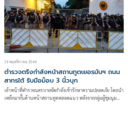
14 พฤศจิกายน 2564
ตำรวจตรึงกำลังหน้าสถานทูตเยอรมันฯ ถนน
สาทรใต้ รับมือม็อบ 3 นิ้วบุก
เจ้าหน้าที่ตำรวจนครบาลจัดกำลังเข้ารักษาความปลอดภัย โดยนำ
เหล็กมากั้นด้านหน้าสถานทูตตลอดแนว หลังจากกลุ่มผู้ชุมนุม
กลุ่มราษฎร เคลื่อนตัวจากแยกปทุมวันและฝ่าแนวกั้นตำรวจ
คฝ.แยกเฉลิมเผ่า มุ่งหน้ามาที่สถานฑูตฯดังกล่าว