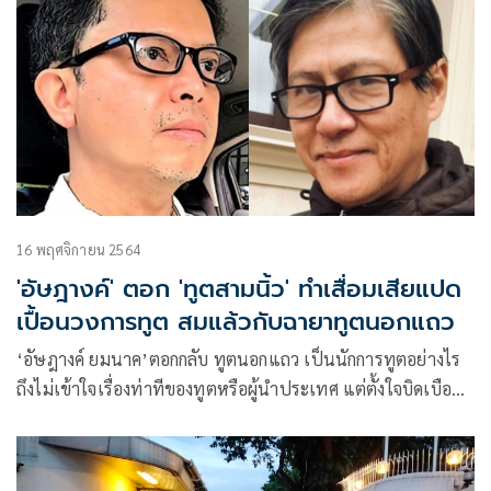
16 พฤศจิกายน 2564
'อัษฎางค์' ตอก 'ทูตสามนิ้ว' ทำเสื่อมเสียแปด
เปื้อนวงการทูต สมแล้วกับฉายาทูตนอกแถว
‘อัษฎางค์ ยมนาค’ตอกกลับ ทูตนอกแถว เป็นนักการทูตอย่างไร
ถึงไม่เข้าใจเรื่องท่าทีของทูตหรือผู้นำประเทศ แต่ตั้งใจบิดเบือน
เพื่อประโยชน์อย่างใดอย่างหนึ่งสำหรับตนเองหรือพวกพ้อง