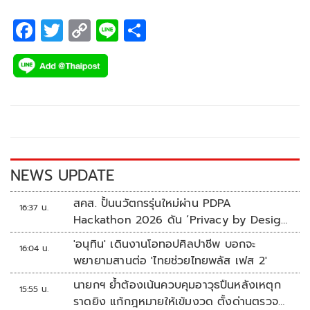
F
T
C
Li
S
ac
wi
o
n
h
e
tt
p
e
ar
b
er
y
e
o
Li
o
n
k
k
NEWS UPDATE
สคส. ปั้นนวัตกรรุ่นใหม่ผ่าน PDPA
16:37 น.
Hackathon 2026 ดัน ‘Privacy by Design
for all’ สู่โซลูชันคุ้มครองข้อมูลส่วนบุคคลที่
'อนุทิน' เดินงานโอทอปศิลปาชีพ บอกจะ
16:04 น.
ใช้ได้จริง
พยายามสานต่อ 'ไทยช่วยไทยพลัส เฟส 2'
นายกฯ ย้ำต้องเน้นควบคุมอาวุธปืนหลังเหตุก
15:55 น.
ราดยิง แก้กฎหมายให้เข้มงวด ตั้งด่านตรวจ