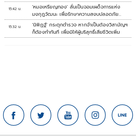
เพิ่ม
'หมอเหรียญทอง' ลั่นเป็นจอมเผด็จการแห่ง
15:42 น.
มงกุฎวัฒนะ เพื่อรักษาความสงบปลอดภัย
ภายในรพ.
'นิพิฏฐ์' กระตุกตำรวจ หากจำเป็นต้องวิสามัญฯ
15:32 น.
ก็ต้องทำทันที เพื่อมิให้ผู้บริสุทธิ์เสียชีวิตเพิ่ม